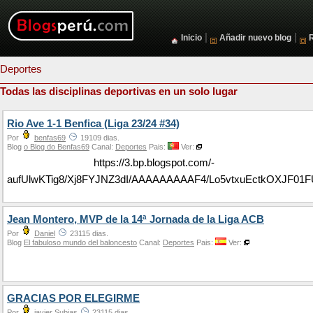
|
|
Inicio
Añadir nuevo blog
Deportes
Todas las disciplinas deportivas en un solo lugar
Rio Ave 1-1 Benfica (Liga 23/24 #34)
Por
benfas69
19109 dias.
Blog
o Blog do Benfas69
Canal:
Deportes
Pais:
Ver:
https://3.bp.blogspot.com/-
aufUlwKTig8/Xj8FYJNZ3dI/AAAAAAAAAF4/Lo5vtxuEctkOXJF0
Jean Montero, MVP de la 14ª Jornada de la Liga ACB
Por
Daniel
23115 dias.
Blog
El fabuloso mundo del baloncesto
Canal:
Deportes
Pais:
Ver:
GRACIAS POR ELEGIRME
Por
javier Subias
23115 dias.