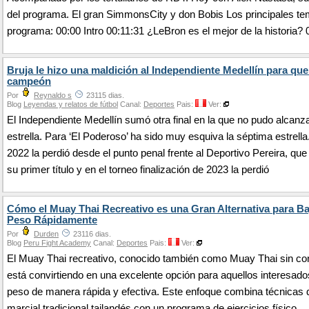
del programa. El gran SimmonsCity y don Bobis Los principales te
programa: 00:00 Intro 00:11:31 ¿LeBron es el mejor de la historia? 
Bruja le hizo una maldición al Independiente Medellín para que
campeón
Por
Reynaldo s
23115 dias.
Blog
Leyendas y relatos de fútbol
Canal:
Deportes
Pais:
Ver:
El Independiente Medellín sumó otra final en la que no pudo alcanza
estrella. Para ‘El Poderoso’ ha sido muy esquiva la séptima estrella
2022 la perdió desde el punto penal frente al Deportivo Pereira, que
su primer título y en el torneo finalización de 2023 la perdió
Cómo el Muay Thai Recreativo es una Gran Alternativa para Ba
Peso Rápidamente
Por
Durden
23116 dias.
Blog
Peru Fight Academy
Canal:
Deportes
Pais:
Ver:
El Muay Thai recreativo, conocido también como Muay Thai sin con
está convirtiendo en una excelente opción para aquellos interesado
peso de manera rápida y efectiva. Este enfoque combina técnicas 
marcial tradicional tailandés con un programa de ejercicios físico