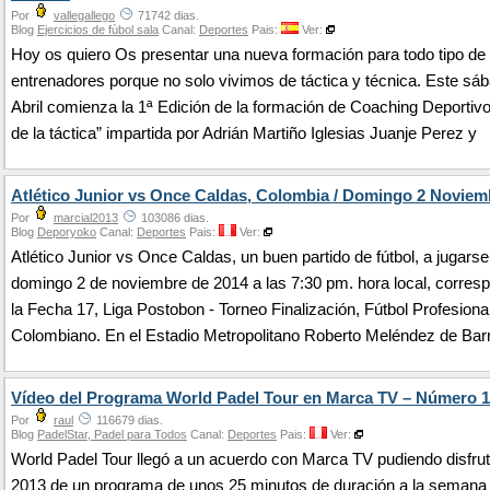
Por
vallegallego
71742 dias.
Blog
Ejercicios de fùbol sala
Canal:
Deportes
Pais:
Ver:
Hoy os quiero Os presentar una nueva formación para todo tipo de
entrenadores porque no solo vivimos de táctica y técnica. Este sá
Abril comienza la 1ª Edición de la formación de Coaching Deportivo
de la táctica” impartida por Adrián Martiño Iglesias Juanje Perez y
Atlético Junior vs Once Caldas, Colombia / Domingo 2 Noviem
Por
marcial2013
103086 dias.
Blog
Deporyoko
Canal:
Deportes
Pais:
Ver:
Atlético Junior vs Once Caldas, un buen partido de fútbol, a jugars
domingo 2 de noviembre de 2014 a las 7:30 pm. hora local, corresp
la Fecha 17, Liga Postobon - Torneo Finalización, Fútbol Profesiona
Colombiano. En el Estadio Metropolitano Roberto Meléndez de Barr
Vídeo del Programa World Padel Tour en Marca TV – Número 1
Por
raul
116679 dias.
Blog
PadelStar, Padel para Todos
Canal:
Deportes
Pais:
Ver:
World Padel Tour llegó a un acuerdo con Marca TV pudiendo disfrut
2013 de un programa de unos 25 minutos de duración a la semana