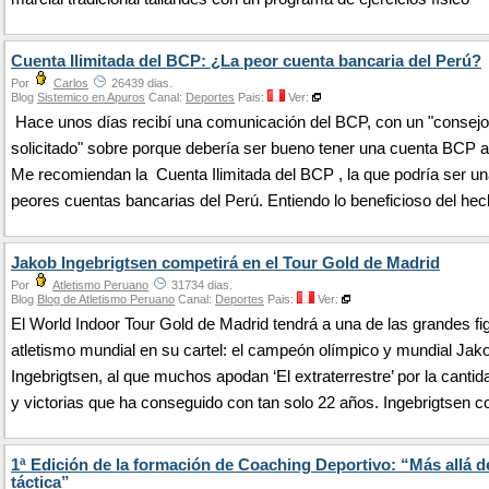
Cuenta Ilimitada del BCP: ¿La peor cuenta bancaria del Perú?
Por
Carlos
26439 dias.
Blog
Sistemico en Apuros
Canal:
Deportes
Pais:
Ver:
Hace unos días recibí una comunicación del BCP, con un "consejo
solicitado" sobre porque debería ser bueno tener una cuenta BCP ad
Me recomiendan la Cuenta Ilimitada del BCP , la que podría ser un
peores cuentas bancarias del Perú. Entiendo lo beneficioso del he
Jakob Ingebrigtsen competirá en el Tour Gold de Madrid
Por
Atletismo Peruano
31734 dias.
Blog
Blog de Atletismo Peruano
Canal:
Deportes
Pais:
Ver:
El World Indoor Tour Gold de Madrid tendrá a una de las grandes fi
atletismo mundial en su cartel: el campeón olímpico y mundial Jak
Ingebrigtsen, al que muchos apodan ‘El extraterrestre’ por la cantid
y victorias que ha conseguido con tan solo 22 años. Ingebrigtsen c
1ª Edición de la formación de Coaching Deportivo: “Más allá de
táctica”