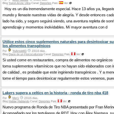
Blog
Yukon Arctic Ultra
Canal:
Deportes
Pais:
Ver:
Hoy es un día tremendamente especial. Hace 13 años ya, llegaste
mundo y llenaste nuestras vidas de alegría. Y desde entonces cada
lado ha sido, y seguro seguirá siendo, una aventura repleta de sonr
aprendizaje y momentos inolvidables. Mi mayor aventura con d
Utilice estos cinco suplementos naturales para desintoxicar s
los alimentos transgénicos
Por
YoArnold83
23115 dias.
Blog
Diario de un Fisicoculturista
Canal:
Deportes
Pais:
Ver:
Si usted come en restaurantes, compra de alimentos no orgánicos ,
toma suplementos vitamínicos que no hayan sido elaborados con i
de calidad , es probable que este ingiriendo transgénicos . Y a me
tome el tiempo para desintoxicar regularmente estos venenos, pue
Lakers supera a celtics en la historia - ronda de tiro nba 418
Por
Mer1
23115 dias.
Blog
Hablar Hablando
Canal:
Deportes
Pais:
Ver:
Nuevo programa de Ronda de Tiro NBA presentado por Fran Merin
Acompañado por los tertulianos de RDT. Hoy con Álex Nastasa, su