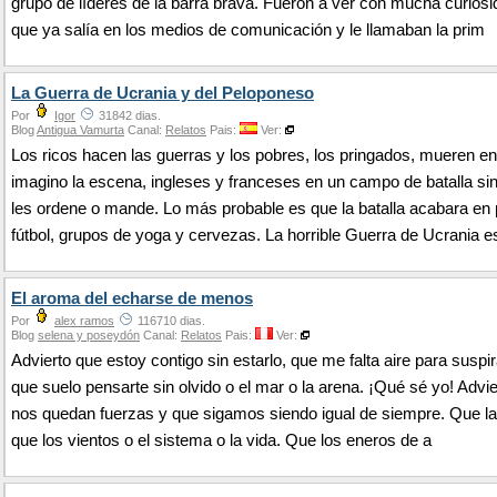
grupo de líderes de la barra brava. Fueron a ver con mucha curios
que ya salía en los medios de comunicación y le llamaban la prim
La Guerra de Ucrania y del Peloponeso
Por
Igor
31842 dias.
Blog
Antigua Vamurta
Canal:
Relatos
Pais:
Ver:
Los ricos hacen las guerras y los pobres, los pringados, mueren en
imagino la escena, ingleses y franceses en un campo de batalla si
les ordene o mande. Lo más probable es que la batalla acabara en 
fútbol, grupos de yoga y cervezas. La horrible Guerra de Ucrania e
El aroma del echarse de menos
Por
alex ramos
116710 dias.
Blog
selena y poseydón
Canal:
Relatos
Pais:
Ver:
Advierto que estoy contigo sin estarlo, que me falta aire para suspir
que suelo pensarte sin olvido o el mar o la arena. ¡Qué sé yo! Advi
nos quedan fuerzas y que sigamos siendo igual de siempre. Que l
que los vientos o el sistema o la vida. Que los eneros de a