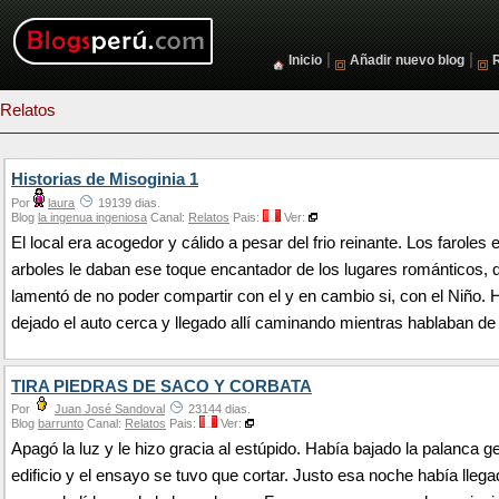
|
|
Inicio
Añadir nuevo blog
Relatos
Historias de Misoginia 1
Por
laura
19139 dias.
Blog
la ingenua ingeniosa
Canal:
Relatos
Pais:
Ver:
El local era acogedor y cálido a pesar del frio reinante. Los faroles 
arboles le daban ese toque encantador de los lugares románticos, q
lamentó de no poder compartir con el y en cambio si, con el Niño. 
dejado el auto cerca y llegado allí caminando mientras hablaban de
TIRA PIEDRAS DE SACO Y CORBATA
Por
Juan José Sandoval
23144 dias.
Blog
barrunto
Canal:
Relatos
Pais:
Ver:
Apagó la luz y le hizo gracia al estúpido. Había bajado la palanca ge
edificio y el ensayo se tuvo que cortar. Justo esa noche había lleg