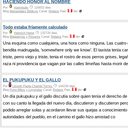
HACIENDO HONOR AL NOMBRE
Por
manriquito
116832 dias.
Blog
Manantiales Bíblicos
Canal:
Relatos
Pais:
Ver:
Todo estaba fríamente calculado
Por
Heinrich Heine
132726 dias.
Blog
Majaderías y Pesares
Canal:
Relatos
Pais:
Ver:
Una esquina como cualquiera, una hora como ninguna. Las cuatro 
bendita madrugada, ‘somewhere only we know’. El taxista tenía cari
triste, perro viejo y triste, tenia el rostro de esos perros grises, leg
raza ni providencia que vagan por las calles limeñas hasta morir de
EL PUKUPUKU Y EL GALLO
Por
Lisseth Paola Chambi Torres
144230 dias.
Blog
Puno:Mitos y Leyendas
Canal:
Relatos
Pais:
Ver:
Un día pukupuku y el gallo discutía sobre quien tenía el derecho de
con su canto la llegada del nuevo día, discutieron y discutieron per
podido arreglar solas y acordaron llevar sus quejas a conocimiento
autoridades del pueblo, en el camino el gallo hizo amistad co