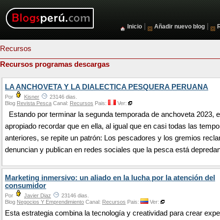
|
|
Inicio
Añadir nuevo blog
Recursos
Recursos programas descargas
LA ANCHOVETA Y LA DIALECTICA PESQUERA PERUANA
Por
Kisner
23146 dias.
Blog
Revista Pesca
Canal:
Recursos
Pais:
Ver:
Estando por terminar la segunda temporada de anchoveta 2023, 
apropiado recordar que en ella, al igual que en casi todas las temp
anteriores, se repite un patrón: Los pescadores y los gremios recl
denuncian y publican en redes sociales que la pesca está depredan
Marketing inmersivo: un aliado en la lucha por la atención del
consumidor
Por
Javier Diaz
23146 dias.
Blog
Negocios Y Emprendimiento
Canal:
Recursos
Pais:
Ver:
Esta estrategia combina la tecnología y creatividad para crear expe