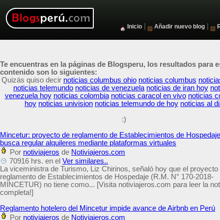
|
|
Inicio
Añadir nuevo blog
Te encuentras en la páginas de Blogsperu, los resultados para e
contenido son lo siguientes:
Quizás quiso decir
noticias columbus ohio
noticias columbus
notici
noticias telemundo
noticias de venezuela
noticias de iran hoy
not
venezuela hoy
noticias colombia
noticias caracol en vivo
noticias 
hoy
noticias univision
noticias telemundo de hoy
noticias al d
:)
Mincetur: proyecto de reglamento de Establecimientos de Hospedaj
busca regular alquileres mediante plataformas virtuales
Por
notiviajeros
de
Notiviajeros.com
70916 hrs. en el
Ver similares..
La viceministra de Turismo, Liz Chirinos, señaló hoy que el proyecto
reglamento de Establecimientos de Hospedaje (R.M. N° 170-2018-
MINCETUR) no tiene como... [Visita notiviajeros.com para leer la no
completa!]
Reglamento hotelero del Mincetur impide avance de Airbnb en Perú
Por
notiviajeros
de
Notiviajeros.com