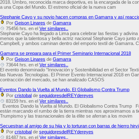
2018. Umbro, reconocida marca deportiva, es la encargada de la conf
a una Copa del Mundo. El estreno oficial de la nueva cam
Stephanie Cayo y su novio hacen compras en Gamarra y así reacci
Por
Geison Linares
de
Gamarra
75456 hrs. en el
Ver similares..
Stephanie Cayo ha llegado a Lima para celebrar las fiestas y adivin
menos que la talentosa y bella actriz nacional Stephanie Cayo junto
Campbell, y ambos caminan dentro del emporio textil de Gamarra. 
Gamarra se prepara para el Primer Seminario Internacional 2018
Por
Geison Linares
de
Gamarra
73644 hrs. en el
Ver similares..
El evento denominado “Innovación y Sostenibilidad en el Sector Text
las Nuevas Tecnologías. El Primer Evento Internacional 2018 en Gam
contracción del mercado, se han analizado CASOS
Eventos Dando la Vuelta al Mundo. El Globalismo Contra Trump
Por
cristobal
de
seguidoresdelREYdereyes
83159 hrs. en el
Ver similares..
Eventos Dando la Vuelta al Mundo. El Globalismo Contra Trump Fr
están marcando el rumbo de la tierra mientras nos aproximamos a t
Trumpismo y las trasnacionales de la élite se aferran a los movim
Secuestran al amigo de su hija y lo torturan con barras de hierro hirv
Por
cristobal
de
seguidoresdelREYdereyes
81487 hrs. en el
Ver similares..