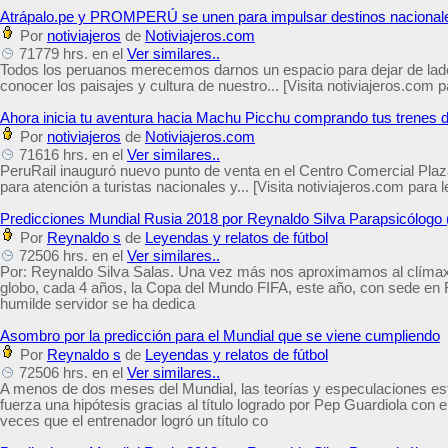
Atrápalo.pe y PROMPERÚ se unen para impulsar destinos nacional
Por
notiviajeros
de
Notiviajeros.com
71779 hrs. en el
Ver similares..
Todos los peruanos merecemos darnos un espacio para dejar de lado
conocer los paisajes y cultura de nuestro... [Visita notiviajeros.com p
Ahora inicia tu aventura hacia Machu Picchu comprando tus trenes d
Por
notiviajeros
de
Notiviajeros.com
71616 hrs. en el
Ver similares..
PeruRail inauguró nuevo punto de venta en el Centro Comercial Plaz
para atención a turistas nacionales y... [Visita notiviajeros.com para l
Predicciones Mundial Rusia 2018 por Reynaldo Silva Parapsicólogo 
Por
Reynaldo s
de
Leyendas y relatos de fútbol
72506 hrs. en el
Ver similares..
Por: Reynaldo Silva Salas. Una vez más nos aproximamos al clímax d
globo, cada 4 años, la Copa del Mundo FIFA, este año, con sede en 
humilde servidor se ha dedica
Asombro por la predicción para el Mundial que se viene cumpliendo
Por
Reynaldo s
de
Leyendas y relatos de fútbol
72506 hrs. en el
Ver similares..
A menos de dos meses del Mundial, las teorías y especulaciones está
fuerza una hipótesis gracias al título logrado por Pep Guardiola con 
veces que el entrenador logró un título co