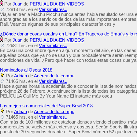
Por
Juan
de
PERU AL DIA-EN VIDEOS
72819 hrs. en el
Ver similares..
Viajar en tren a Machu Picchu nunca antes había resultado ser una ex
ahora gracias a los servicios de dos de las más importantes empresas
Rail. Veamos algunas de sus principales características y
¿Dónde donar cosas usadas en Lima? En Traperos de Emaús y lo r
Por
Juan
de
PERU AL DIA-EN VIDEOS
72681 hrs. en el
Ver similares..
Es casi una costumbre que en algún momento del año, en las casas o
aquellas cosas que ya no se usan y que probablemente serán reemp
condiciones de vida. ¿Pero qué hacer con todas estas cosas que ya
Nominados al Oscar 2018
Por
Adrian
de
Acerca de tu compu
71465 hrs. en el
Ver similares..
Hace algunas horas la academia dio a conocer la lista de nominados
próximo 26 de Febrero. A continuación la lista de todas las categp
PELÍCULA Call Me By Your Name El instante más oscu
Los mejores comerciales del Super Bowl 2018
Por
Adrian
de
Acerca de tu compu
71465 hrs. en el
Ver similares..
Con más de 100 millones de estadounidenses viendo el partido más
comerciales se vuelve más extensa y costosa. Según Sports Illustr
puesto de 30 segundos durante el Super Bowl número 52 que tuvo c