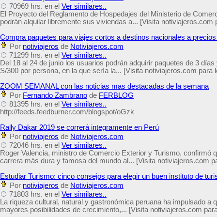
70969 hrs. en el
Ver similares..
El Proyecto del Reglamento de Hospedajes del Ministerio de Comerc
podrán alquilar libremente sus viviendas a... [Visita notiviajeros.com 
Compra paquetes para viajes cortos a destinos nacionales a precios
Por
notiviajeros
de
Notiviajeros.com
71299 hrs. en el
Ver similares..
Del 18 al 24 de junio los usuarios podrán adquirir paquetes de 3 día
S/300 por persona, en la que sería la... [Visita notiviajeros.com para 
ZOOM SEMANAL con las noticias mas destacadas de la semana
Por
Fernando Zambrano
de
FERBLOG
81395 hrs. en el
Ver similares..
http://feeds.feedburner.com/blogspot/oGzk
Rally Dakar 2019 se correrá integramente en Perú
Por
notiviajeros
de
Notiviajeros.com
72046 hrs. en el
Ver similares..
Roger Valencia, ministro de Comercio Exterior y Turismo, confirmó 
carrera más dura y famosa del mundo al... [Visita notiviajeros.com pa
Estudiar Turismo: cinco consejos para elegir un buen instituto de tur
Por
notiviajeros
de
Notiviajeros.com
71803 hrs. en el
Ver similares..
La riqueza cultural, natural y gastronómica peruana ha impulsado a q
mayores posibilidades de crecimiento,... [Visita notiviajeros.com para