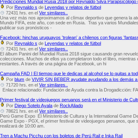
Predicciones Mundial Rusia 2018 por Reynaldo Silva Parapsicólogo
Por
Reynaldo s
de
Leyendas y relatos de fútbol
72431 hrs. en el
Ver similares..
Una vez más nos aproximamos al clímax deportivo que genera la aten
Mundo FIFA, este año, con sede en Rusia. Tras ya varios Mundiales 
publicar sus pronósticos -
Facebook: hinchas uruguayos 'trolean' a chilenos con figuras 'fanta
Por
Reynaldo s
de
Leyendas y relatos de fútbol
72431 hrs. en el
Ver similares..
El álbum Panini del Mundial Rusia 2018 sigue causando gran revuelo e
colecciones. Muchos de ellos ya completaron todo el libro, mientras 
restantes. A través de una página de Facebook, un hi
Campaña FAD | El tiempo que le dedicas al alcohol se lo quitas a to
Por
blum
de
VIVIR SIN BEBER ayudate ayudando a los demás a 
71720 hrs. en el
Ver similares..
Enlace relacionado: Fundación de Ayuda contra la Drogadicción: F
Primer festival de videojuegos peruanos será en el Ministerio de Cult
Por
Diego Sotelo Ayala
de
RockAliado
78621 hrs. en el
Ver similares..
Perú Game Expo El Ministerio de Cultura y la International Game D
Game Expo - PGX, el primer festival de videojuegos peruanos, que s
realizará de 10:00 am.
Tren a Machu Picchu con los boletos de Perú Rail e Inka Rail