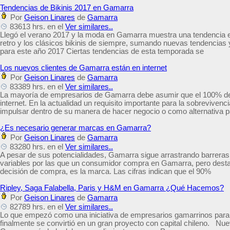
Tendencias de Bikinis 2017 en Gamarra
Por
Geison Linares
de
Gamarra
83613 hrs. en el
Ver similares..
Llegó el verano 2017 y la moda en Gamarra muestra una tendencia en
retro y los clásicos bikinis de siempre, sumando nuevas tendencias 
para este año 2017 Ciertas tendencias de esta temporada se
Los nuevos clientes de Gamarra están en internet
Por
Geison Linares
de
Gamarra
83389 hrs. en el
Ver similares..
La mayoría de empresarios de Gamarra debe asumir que el 100% de
internet. En la actualidad un requisito importante para la sobreviv
impulsar dentro de su manera de hacer negocio o como alternativa p
¿Es necesario generar marcas en Gamarra?
Por
Geison Linares
de
Gamarra
83280 hrs. en el
Ver similares..
A pesar de sus potencialidades, Gamarra sigue arrastrando barrera
variables por las que un consumidor compra en Gamarra, pero desta
decisión de compra, es la marca. Las cifras indican que el 90%
Ripley, Saga Falabella, Paris y H&M en Gamarra ¿Qué Hacemos?
Por
Geison Linares
de
Gamarra
82789 hrs. en el
Ver similares..
Lo que empezó como una iniciativa de empresarios gamarrinos para h
finalmente se convirtió en un gran proyecto con capital chileno. Nu