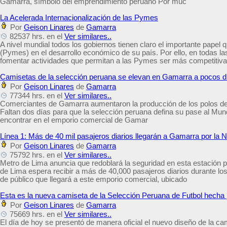
Gamarra, símbolo del emprendimiento peruano Por muc
La Acelerada Internacionalización de las Pymes
Por
Geison Linares
de
Gamarra
82537 hrs. en el
Ver similares..
A nivel mundial todos los gobiernos tienen claro el importante pa
(Pymes) en el desarrollo económico de su país. Por ello, en todas l
fomentar actividades que permitan a las Pymes ser más competitiv
Camisetas de la selección peruana se elevan en Gamarra a pocos dí
Por
Geison Linares
de
Gamarra
77344 hrs. en el
Ver similares..
Comerciantes de Gamarra aumentaron la producción de los polos de 
Faltan dos días para que la selección peruana defina su pase al Mund
encontrar en el emporio comercial de Gamar
Línea 1: Más de 40 mil pasajeros diarios llegarán a Gamarra por la 
Por
Geison Linares
de
Gamarra
75792 hrs. en el
Ver similares..
Metro de Lima anuncia que redoblará la seguridad en esta estación
de Lima espera recibir a más de 40,000 pasajeros diarios durante los 
de público que llegará a este emporio comercial, ubicado
Esta es la nueva camiseta de la Selección Peruana de Futbol hec
Por
Geison Linares
de
Gamarra
75669 hrs. en el
Ver similares..
El día de hoy se presentó de manera oficial el nuevo diseño de la c