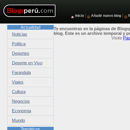
|
|
Inicio
Añadir nuevo blog
Actualidad
Te encuentras en la páginas de Blogsp
blog. Este es un archivo temporal y p
Noticias
Visite
Pad
Politica
Deportes
Deporte en Vivo
Farandula
Viajes
Cultura
Negocios
Economia
Mundo
Temáticos