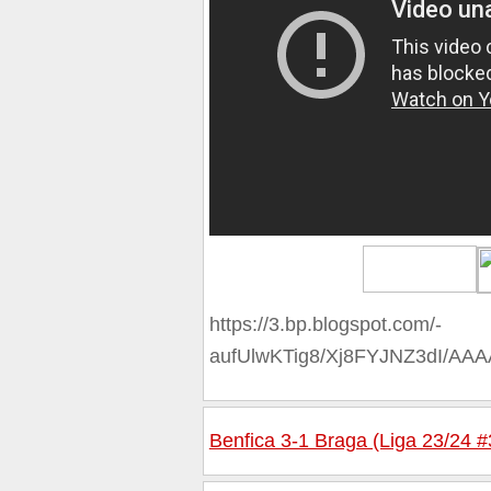
https://3.bp.blogspot.com/-
aufUlwKTig8/Xj8FYJNZ3dI/A
Benfica 3-1 Braga (Liga 23/24 #