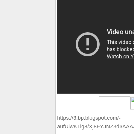
https://3.bp.blogspot.com/-
aufUlwKTig8/Xj8FYJNZ3dI/A