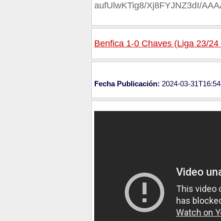
aufUlwKTig8/Xj8FYJNZ3dI/A
Benfica 1-0 Chaves (Liga 23/24
Fecha Publicación:
2024-03-31T16:54