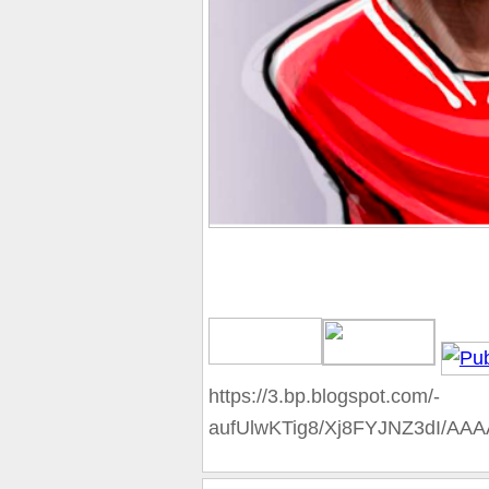
https://3.bp.blogspot.com/-
aufUlwKTig8/Xj8FYJNZ3dI/A