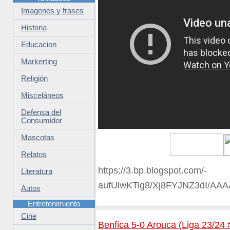
Imagenes y frases
Historia
Educacion
Markerting
Religión
Misceláneos
Defensa del
Consumidor
Mascotas
Relatos
https://3.bp.blogspot.com/-
Literatura
aufUlwKTig8/Xj8FYJNZ3dI/A
Autos
Entretenimiento
Cine
Benfica 5-0 Arouca (Liga 23/24 