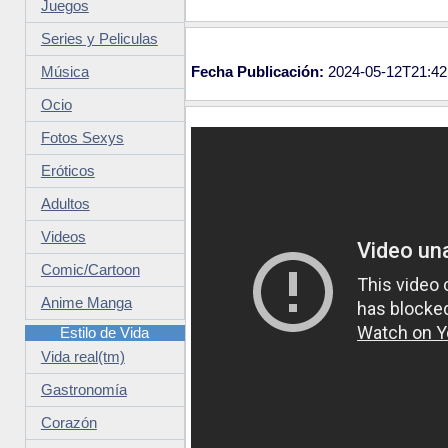
Juegos
Series y Peliculas
Música
Fecha Publicación:
2024-05-12T21:42
Ocio
Fotos Sexys
Eróticos
Adultos
Videos
Comic/Cartoon
Anime Manga
Estilo de Vida
Vida real(tm)
Gastronomía
Corazón