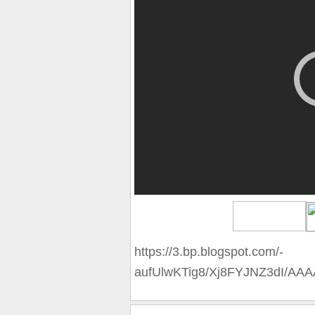
https://3.bp.blogspot.com/-
aufUlwKTig8/Xj8FYJNZ3dI/A