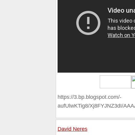
https://3.bp.blogspot.com/-
aufUlwKTig8/Xj8FYJNZ3dI/A
David Neres