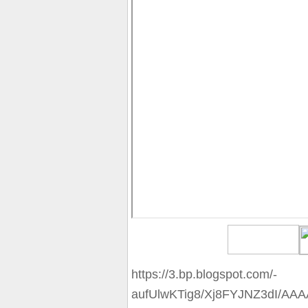
https://3.bp.blogspot.com/-
aufUlwKTig8/Xj8FYJNZ3dI/A