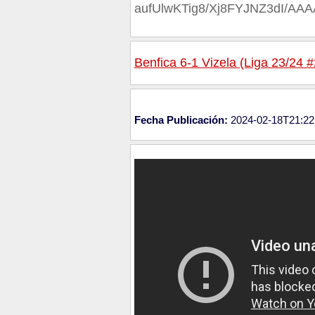
aufUlwKTig8/Xj8FYJNZ3dI/A
Benfica 6-1 Vizela (Liga 23/24 #
Fecha Publicación:
2024-02-18T21:22