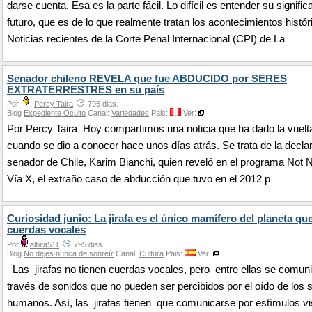
darse cuenta. Esa es la parte fácil. Lo difícil es entender su signific
futuro, que es de lo que realmente tratan los acontecimientos histór
Noticias recientes de la Corte Penal Internacional (CPI) de La
Senador chileno REVELA que fue ABDUCIDO por SERES
EXTRATERRESTRES en su país
Por
Percy Taira
795 dias.
Blog
Expediente Oculto
Canal:
Variedades
Pais:
Ver:
Por Percy Taira Hoy compartimos una noticia que ha dado la vuelt
cuando se dio a conocer hace unos días atrás. Se trata de la decla
senador de Chile, Karim Bianchi, quien reveló en el programa Not
Vía X, el extraño caso de abducción que tuvo en el 2012 p
Curiosidad junio: La jirafa es el único mamífero del planeta qu
cuerdas vocales
Por
albita511
795 dias.
Blog
No dejes nunca de sonreír
Canal:
Cultura
Pais:
Ver:
Las jirafas no tienen cuerdas vocales, pero entre ellas se comun
través de sonidos que no pueden ser percibidos por el oído de los 
humanos. Así, las jirafas tienen que comunicarse por estímulos vi