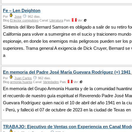
Fe – Len Deighton
Por
Jose
962 dias.
Blog
El lector compulsivo
Canal:
Literatura
Pais:
Ver:
Síntesis del libro Bernard Samson es obligado a salir de su retiro f
California para volver a sumergirse en el sucio y traicionero mundo
espionaje, en donde los enemigos más peligrosos pueden ser los p
superiores. Trama general A exigencia de Dick Cruyer, Bernard se 
a
En memoria del Padre José María Guevara Rodríguez (+) 1941 
Por
Juan Carlos
962 dias.
Blog
armonia huanta
Canal:
Variedades
Pais:
Ver:
En memoria del Grupo Armonía Huanta y de la comunidad huantin
el recuerdo de nuestro guía espiritual el Reverendo Padre José Ma
Guevara Rodríguez quien nació el 10 de abril del año 1941 en la ci
- Perú, y falleció el 07 de octubre de 2023 en la ciudad de Texas e
TRABAJO: Ejecutivo de Ventas con Experiencia en Canal Mod