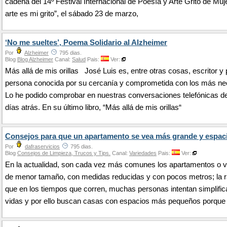
cadena del 14º Festival Internacional de Poesía y Arte Grito de Muj
arte es mi grito”, el sábado 23 de marzo,
‘No me sueltes’, Poema Solidario al Alzheimer
Por
Alzheimer
795 dias.
Blog
Blog Alzheimer
Canal:
Salud
Pais:
Ver:
Más allá de mis orillas José Luis es, entre otras cosas, escritor y
persona conocida por su cercanía y comprometida con los más ne
Lo he podido comprobar en nuestras conversaciones telefónicas d
días atrás. En su último libro, “Más allá de mis orillas“
Consejos para que un apartamento se vea más grande y espac
Por
dafraservicios
795 dias.
Blog
Consejos de Limpieza, Trucos y Tips.
Canal:
Variedades
Pais:
Ver:
En la actualidad, son cada vez más comunes los apartamentos o v
de menor tamaño, con medidas reducidas y con pocos metros; la 
que en los tiempos que corren, muchas personas intentan simplific
vidas y por ello buscan casas con espacios más pequeños porque