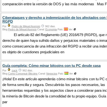
comparación entre la versión de DOS y las más modernas Mas Fa
Ciberataques y derecho a indemnización de los afectados con 
RGPD
Por
Pedro de Miguel Asensio
962 dias.
Blog
Pedro de Miguel Asensio
Canal:
Economia
Pais:
Ver:
El artículo 82 del Reglamento (UE) 2016/679 (RGPD), que re
derecho de quien haya sufrido daños y perjuicios materiales o inma
como consecuencia de una infracción del RGPD a recibir una inde
es objeto de cuestiones prejudiciales en
Guía completa: Cómo minar bitcoins con tu PC desde casa
Por
zack
962 dias.
Blog
Como Conseguir Bitcoins
Canal:
Negocios
Pais:
Ver:
¡Hola! En este artículo aprenderás cómo minar bitcoins con tu PC
de forma sencilla y segura. Descubrirás los pasos necesarios, las
herramientas requeridas y los aspectos clave a considerar para inc
la minería de Bitcoin desde la comodidad de tu propio equipo. Guí
par