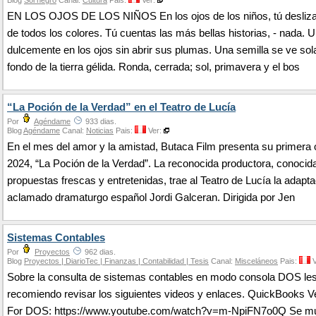
EN LOS OJOS DE LOS NIÑOS En los ojos de los niños, tú desliza
de todos los colores. Tú cuentas las más bellas historias, - nada. U
dulcemente en los ojos sin abrir sus plumas. Una semilla se ve sola
fondo de la tierra gélida. Ronda, cerrada; sol, primavera y el bos
“La Poción de la Verdad” en el Teatro de Lucía
Por
Agéndame
933 dias.
Blog
Agéndame
Canal:
Noticias
Pais:
Ver:
En el mes del amor y la amistad, Butaca Film presenta su primera 
2024, “La Poción de la Verdad”. La reconocida productora, conocid
propuestas frescas y entretenidas, trae al Teatro de Lucía la adapta
aclamado dramaturgo español Jordi Galceran. Dirigida por Jen
Sistemas Contables
Por
Proyectos
962 dias.
Blog
Proyectos | DiarioTec | Finanzas | Contabilidad | Tesis
Canal:
Misceláneos
Pais:
V
Sobre la consulta de sistemas contables en modo consola DOS le
recomiendo revisar los siguientes videos y enlaces. QuickBooks V
For DOS: https://www.youtube.com/watch?v=m-NpiFN7o0Q Se mu