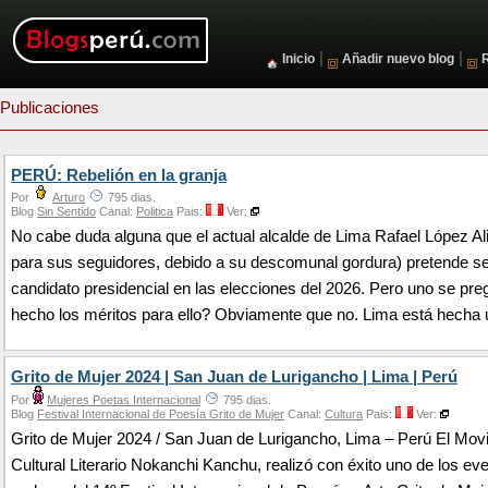
|
|
Inicio
Añadir nuevo blog
Publicaciones
PERÚ: Rebelión en la granja
Por
Arturo
795 dias.
Blog
Sin Sentido
Canal:
Politica
Pais:
Ver:
No cabe duda alguna que el actual alcalde de Lima Rafael López Al
para sus seguidores, debido a su descomunal gordura) pretende s
candidato presidencial en las elecciones del 2026. Pero uno se pr
hecho los méritos para ello? Obviamente que no. Lima está hecha 
Grito de Mujer 2024 | San Juan de Lurigancho | Lima | Perú
Por
Mujeres Poetas Internacional
795 dias.
Blog
Festival Internacional de Poesía Grito de Mujer
Canal:
Cultura
Pais:
Ver:
Grito de Mujer 2024 / San Juan de Lurigancho, Lima – Perú El Mov
Cultural Literario Nokanchi Kanchu, realizó con éxito uno de los eve