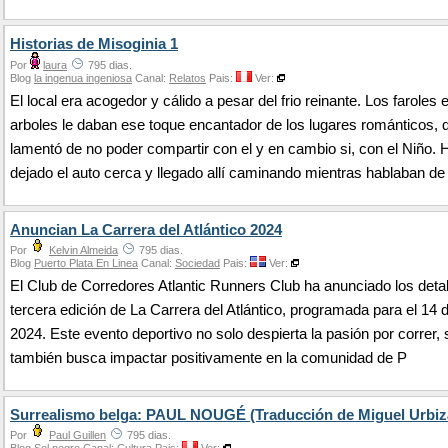
Historias de Misoginia 1
Por
laura
795 dias.
Blog
la ingenua ingeniosa
Canal:
Relatos
Pais:
Ver:
El local era acogedor y cálido a pesar del frio reinante. Los faroles 
arboles le daban ese toque encantador de los lugares románticos, q
lamentó de no poder compartir con el y en cambio si, con el Niño. 
dejado el auto cerca y llegado allí caminando mientras hablaban de
Anuncian La Carrera del Atlántico 2024
Por
Kelvin Almeida
795 dias.
Blog
Puerto Plata En Linea
Canal:
Sociedad
Pais:
Ver:
El Club de Corredores Atlantic Runners Club ha anunciado los detal
tercera edición de La Carrera del Atlántico, programada para el 14 d
2024. Este evento deportivo no solo despierta la pasión por correr, 
también busca impactar positivamente en la comunidad de P
Surrealismo belga: PAUL NOUGÉ (Traducción de Miguel Urbiz
Por
Paul Guillen
795 dias.
Blog
Sol negro
Canal:
Cultura
Pais:
Ver: