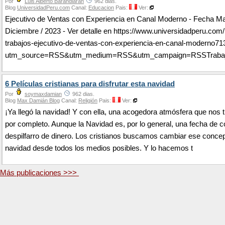
Por
Luis Alberto Barandiaran
962 dias.
Blog
UniversidadPeru.com
Canal:
Educacion
Pais:
Ver:
Ejecutivo de Ventas con Experiencia en Canal Moderno - Fecha Ma
Diciembre / 2023 - Ver detalle en https://www.universidadperu.com/
trabajos-ejecutivo-de-ventas-con-experiencia-en-canal-moderno7
utm_source=RSS&utm_medium=RSS&utm_campaign=RSSTraba
6 Películas cristianas para disfrutar esta navidad
Por
soymaxdamian
962 dias.
Blog
Max Damián Blog
Canal:
Religión
Pais:
Ver:
¡Ya llegó la navidad! Y con ella, una acogedora atmósfera que nos 
por completo. Aunque la Navidad es, por lo general, una fecha de 
despilfarro de dinero. Los cristianos buscamos cambiar ese conce
navidad desde todos los medios posibles. Y lo hacemos t
Más publicaciones >>>