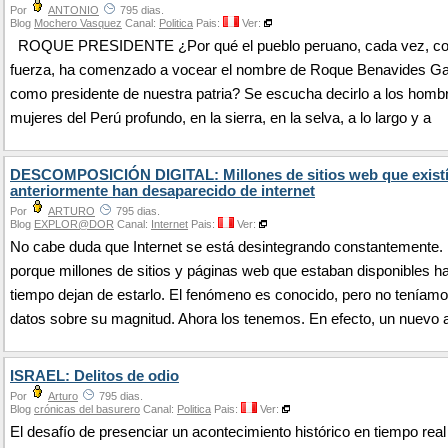
Por
ANTONIO
795 dias.
Blog
Mochero Vasquez
Canal:
Politica
Pais:
Ver:
ROQUE PRESIDENTE ¿Por qué el pueblo peruano, cada vez, c
fuerza, ha comenzado a vocear el nombre de Roque Benavides G
como presidente de nuestra patria? Se escucha decirlo a los homb
mujeres del Perú profundo, en la sierra, en la selva, a lo largo y a
DESCOMPOSICIÓN DIGITAL: Millones de sitios web que exist
anteriormente han desaparecido de internet
Por
ARTURO
795 dias.
Blog
EXPLOR@DOR
Canal:
Internet
Pais:
Ver:
No cabe duda que Internet se está desintegrando constantemente.
porque millones de sitios y páginas web que estaban disponibles h
tiempo dejan de estarlo. El fenómeno es conocido, pero no tenía
datos sobre su magnitud. Ahora los tenemos. En efecto, un nuevo a
ISRAEL: Delitos de odio
Por
Arturo
795 dias.
Blog
crónicas del basurero
Canal:
Politica
Pais:
Ver:
El desafío de presenciar un acontecimiento histórico en tiempo real