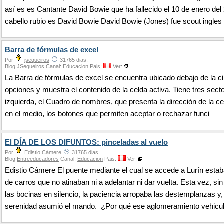
así es es Cantante David Bowie que ha fallecido el 10 de enero del
cabello rubio es David Bowie David Bowie (Jones) fue scout ingles
Barra de fórmulas de excel
Por
jsequeiros
31765 dias.
Blog
JSequeiros
Canal:
Educacion
Pais:
Ver:
La Barra de fórmulas de excel se encuentra ubicado debajo de la ci
opciones y muestra el contenido de la celda activa. Tiene tres secto
izquierda, el Cuadro de nombres, que presenta la dirección de la ce
en el medio, los botones que permiten aceptar o rechazar funci
El DÍA DE LOS DIFUNTOS: pinceladas al vuelo
Por
Edistio Cámere
31765 dias.
Blog
Entreeducadores
Canal:
Educacion
Pais:
Ver:
Edistio Cámere El puente mediante el cual se accede a Lurín estab
de carros que no atinaban ni a adelantar ni dar vuelta. Esta vez, si
las bocinas en silencio, la paciencia arropaba las destemplanzas y,
serenidad asumió el mando. ¿Por qué ese aglomeramiento vehicu