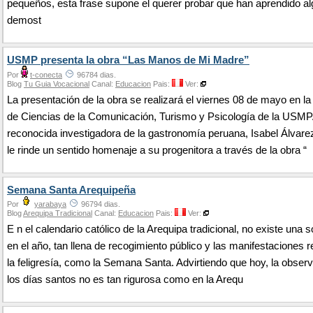
pequeños, esta frase supone el querer probar que han aprendido al
demost
USMP presenta la obra “Las Manos de Mi Madre”
Por
t-conecta
96784 dias.
Blog
Tu Guia Vocacional
Canal:
Educacion
Pais:
Ver:
La presentación de la obra se realizará el viernes 08 de mayo en la
de Ciencias de la Comunicación, Turismo y Psicología de la USMP
reconocida investigadora de la gastronomía peruana, Isabel Álvare
le rinde un sentido homenaje a su progenitora a través de la obra “
Semana Santa Arequipeña
Por
yarabaya
96794 dias.
Blog
Arequipa Tradicional
Canal:
Educacion
Pais:
Ver:
E n el calendario católico de la Arequipa tradicional, no existe una
en el año, tan llena de recogimiento público y las manifestaciones r
la feligresía, como la Semana Santa. Advirtiendo que hoy, la obser
los días santos no es tan rigurosa como en la Arequ