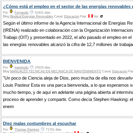
¿Cómo está el empleo en el sector de las energías renovables
Por
Fernando
31831 dias.
Blog
Biodisol Energías Renovables
Canal:
Educacion
Pais:
Ver:
Según el último informe de la Agencia Internacional de Energías R
(IRENA) realizado en colaboración con la Organización Internaciona
Trabajo (OIT) y presentado en 2022, el año pasado el empleo en el
las energías renovables alcanzó la cifra de 12,7 millones de trabaj
BIENVENIDA
Por
martinsito
37629 dias.
Blog
MANUALES TECNICAS EN MECANICA DE MANTENIMIENTO
Canal:
Educacion
Pai
"Un poco de Ciencia aleja de Dios, pero mucha de ella nos devuelve
Louis Pasteur Esta es una parca bienvenida, a lo que esperamos s
mucho tiempo, y de aquí en adelante una página abierta al intermin
proceso de aprender y compartir. Como decía Stephen Hawking: el 
enem
Diez malas costumbres al escuchar
Por
Thomas Ramirez
71761 dias.