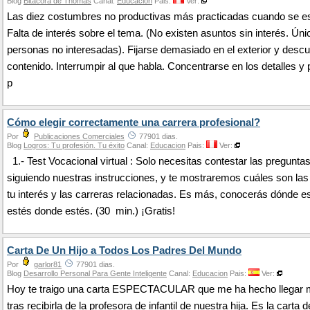
Blog
Bitácora de Thomas
Canal:
Educacion
Pais:
Ver:
Las diez costumbres no productivas más practicadas cuando se 
Falta de interés sobre el tema. (No existen asuntos sin interés. Ún
personas no interesadas). Fijarse demasiado en el exterior y descui
contenido. Interrumpir al que habla. Concentrarse en los detalles y 
p
Cómo elegir correctamente una carrera profesional?
Por
Publicaciones Comerciales
77901 dias.
Blog
Logros: Tu profesión. Tu éxito
Canal:
Educacion
Pais:
Ver:
1.- Test Vocacional virtual : Solo necesitas contestar las preguntas
siguiendo nuestras instrucciones, y te mostraremos cuáles son las
tu interés y las carreras relacionadas. Es más, conocerás dónde es
estés donde estés. (30 min.) ¡Gratis!
Carta De Un Hijo a Todos Los Padres Del Mundo
Por
garlor81
77901 dias.
Blog
Desarrollo Personal Para Gente Inteligente
Canal:
Educacion
Pais:
Ver:
Hoy te traigo una carta ESPECTACULAR que me ha hecho llegar 
tras recibirla de la profesora de infantil de nuestra hija. Es la carta d