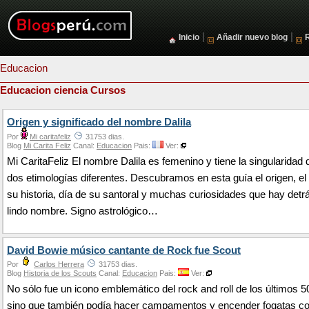
|
|
Inicio
Añadir nuevo blog
Educacion
Educacion ciencia Cursos
Origen y significado del nombre Dalila
Por
Mi caritafeliz
31753 dias.
Blog
Mi Carita Feliz
Canal:
Educacion
Pais:
Ver:
Mi CaritaFeliz El nombre Dalila es femenino y tiene la singularidad 
dos etimologías diferentes. Descubramos en esta guía el origen, el 
su historia, día de su santoral y muchas curiosidades que hay detr
lindo nombre. Signo astrológico…
David Bowie músico cantante de Rock fue Scout
Por
Carlos Herrera
31753 dias.
Blog
Historia de los Scouts
Canal:
Educacion
Pais:
Ver:
No sólo fue un icono emblemático del rock and roll de los últimos 5
sino que también podía hacer campamentos y encender fogatas con