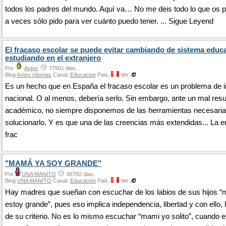
todos los padres del mundo. Aquí va… No me deis todo lo que os p
a veces sólo pido para ver cuánto puedo tener. ... Sigue Leyend
El fracaso escolar se puede evitar cambiando de sistema educa
estudiando en el extranjero
Por
Astex
77901 dias.
Blog
Astex Idiomas
Canal:
Educacion
Pais:
Ver:
Es un hecho que en España el fracaso escolar es un problema de 
nacional. O al menos, debería serlo. Sin embargo, ante un mal resu
académico, no siempre disponemos de las herramientas necesaria
solucionarlo. Y es que una de las creencias más extendidas... La e
frac
"MAMÁ YA SOY GRANDE"
Por
UNA MANITO
96782 dias.
Blog
UNA MANITO
Canal:
Educacion
Pais:
Ver:
Hay madres que sueñan con escuchar de los labios de sus hijos 
estoy grande”, pues eso implica independencia, libertad y con ello,
de su criterio. No es lo mismo escuchar “mami yo solito”, cuando 