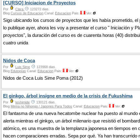
[CURSO] Iniciacion de Proyectos
Por
Clara
123272 dias.
Blog
Cursos de Educacion
Canal:
Educacion
Pais:
Ver:
Sigo ubicando los cursos de proyectos que les había prometido, el
lo publique ayer, ahora les voy a presentar el curso " Iniciación y P
proyectos", la duración del curso es de cuarenta horas (40) distribu
cuatro unida
Nidos de Coca
Por
Luis Sime
123968 dias.
Blog
Edutopías
Canal:
Educacion
Pais:
Ver:
Nidos de Coca Luis Sime Poma (2012)
El ginkgo, árbol insigne en medio de la crisis de Fukushima
Por
teshimide
130121 dias.
Blog
Minna no Nihongo / Japones Para Todos
Canal:
Educacion
Pais:
Ver:
El fantasma de una nueva hecatombe nuclear ha puesto al mundo 
alerta mientras el ginkgo, un árbol milenario que resistió el bombar
atómico, es una muestra de la templanza japonesa en tiempos en 
hacen comparaciones erradas. Sepa por qué. Ya han transcurrido