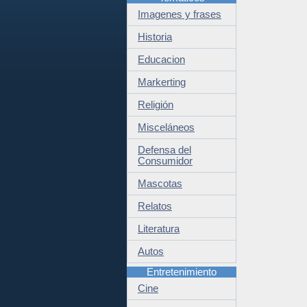
Imagenes y frases
Historia
Educacion
Markerting
Religión
Misceláneos
Defensa del
Consumidor
Mascotas
Relatos
Literatura
Autos
Entretenimiento
Cine