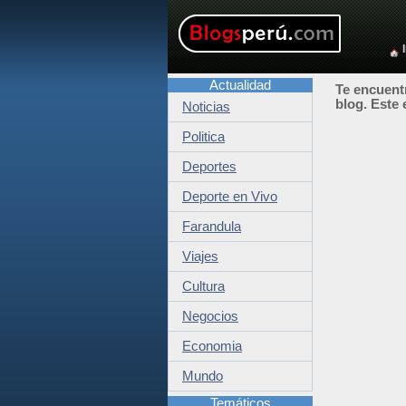
Actualidad
Te encuentr
blog. Este 
Noticias
Politica
Deportes
Deporte en Vivo
Farandula
Viajes
Cultura
Negocios
Economia
Mundo
Temáticos