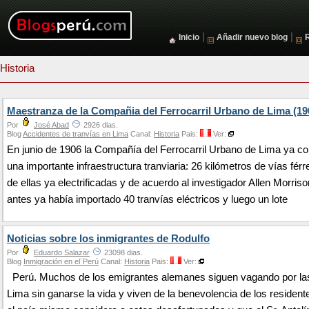
|
|
Inicio
Añadir nuevo blog
Historia
Maestranza de la Compañia del Ferrocarril Urbano de Lima (19
Por
José Abad
2926 dias.
Blog
Accidentes de tranvías en Lima
Canal:
Historia
Pais:
Ver:
En junio de 1906 la Compañía del Ferrocarril Urbano de Lima ya c
una importante infraestructura tranviaria: 26 kilómetros de vías férr
de ellas ya electrificadas y de acuerdo al investigador Allen Morris
antes ya había importado 40 tranvías eléctricos y luego un lote
Noticias sobre los inmigrantes de Rodulfo
Por
Eduardo Salazar
23098 dias.
Blog
Inmigración en el¨Perú
Canal:
Historia
Pais:
Ver:
Perú. Muchos de los emigrantes alemanes siguen vagando por las
Lima sin ganarse la vida y viven de la benevolencia de los residen