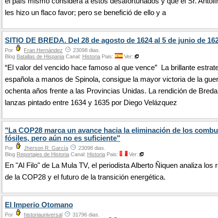
el país mismo considera a estos desafortunados y que el Sr. Antolí
les hizo un flaco favor; pero se benefició de ello y a
SITIO DE BREDA. Del 28 de agosto de 1624 al 5 de junio de 162
Por
Fran Hernández
23098 dias.
Blog
Batallas de Hispania
Canal:
Historia
Pais:
Ver:
“El valor del vencido hace famoso al que vence” La brillante estrat
española a manos de Spinola, consigue la mayor victoria de la guer
ochenta años frente a las Provincias Unidas. La rendición de Breda
lanzas pintado entre 1634 y 1635 por Diego Velázquez
"La COP28 marca un avance hacia la eliminación de los combu
fósiles, pero aún no es suficiente"
Por
Jherson R. García
23098 dias.
Blog
Reportajes de Historia
Canal:
Historia
Pais:
Ver:
En "Al Filo" de La Mula TV, el periodista Alberto Ñiquen analiza los 
de la COP28 y el futuro de la transición energética.
El Imperio Otomano
Por
historiauniversal
31796 dias.