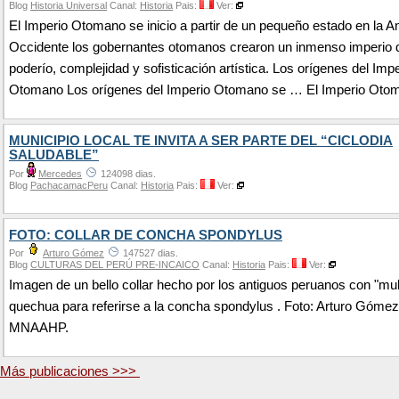
Blog
Historia Universal
Canal:
Historia
Pais:
Ver:
El Imperio Otomano se inicio a partir de un pequeño estado en la An
Occidente los gobernantes otomanos crearon un inmenso imperio 
poderío, complejidad y sofisticación artística. Los orígenes del Impe
Otomano Los orígenes del Imperio Otomano se … El Imperio Oto
MUNICIPIO LOCAL TE INVITA A SER PARTE DEL “CICLODIA
SALUDABLE”
Por
Mercedes
124098 dias.
Blog
PachacamacPeru
Canal:
Historia
Pais:
Ver:
FOTO: COLLAR DE CONCHA SPONDYLUS
Por
Arturo Gómez
147527 dias.
Blog
CULTURAS DEL PERÚ PRE-INCAICO
Canal:
Historia
Pais:
Ver:
Imagen de un bello collar hecho por los antiguos peruanos con "mul
quechua para referirse a la concha spondylus . Foto: Arturo Gómez
MNAAHP.
Más publicaciones >>>