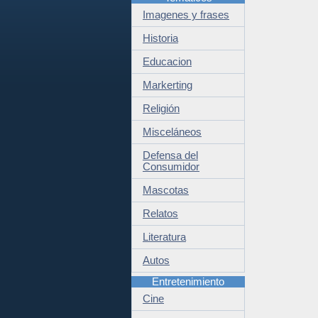
Imagenes y frases
Historia
Educacion
Markerting
Religión
Misceláneos
Defensa del
Consumidor
Mascotas
Relatos
Literatura
Autos
Entretenimiento
Cine