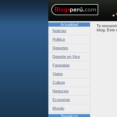
Actualidad
Te encuentr
blog. Este 
Noticias
Politica
Deportes
Deporte en Vivo
Farandula
Viajes
Cultura
Negocios
Economia
Mundo
Temáticos