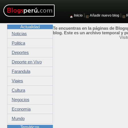
|
|
Inicio
Añadir nuevo blog
Actualidad
Te encuentras en la páginas de Blogsp
blog. Este es un archivo temporal y p
Noticias
Visi
Politica
Deportes
Deporte en Vivo
Farandula
Viajes
Cultura
Negocios
Economia
Mundo
Temáticos