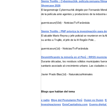
Siente Trujillo : Cybermuchik, película peruana fil
Showcase 2026
El largometraje Cybermuchik dirigido por Fernando Mendo
de la película ante agentes y productores de la industria c
guernicasun(53d) - Noticias/Tv/Farándula
Siente Trujillo : PNP prioriza la investigación para 
El alcalde Mario Reyna y jefe policial se reunieron en la
su arribo a Trujillo, el jefe de la III Región Polic...
guernicasun(1d) - Noticias/Tv/Farándula
Desmitificando la minería en el Perú : RRSS municip
Durante décadas, los residuos sólidos municipales fuer
sanitario asociado al crecimiento urbano. Las ciudades cr
Javier Prado Blas(1d) - Naturaleza/Animales
Blogs que hablan del tema
e radio
Blog del Postulante Perú
Quien es Quien
E
Investigaciones
EnteCapitalista.com
Guerra digital