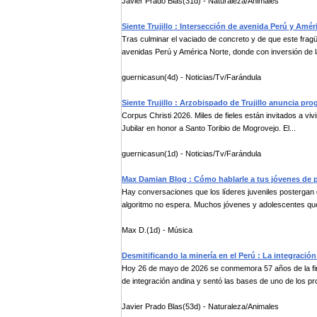
Javier Prado Blas(31d) - Naturaleza/Animales
Siente Trujillo : Intersección de avenida Perú y Amé
Tras culminar el vaciado de concreto y de que este fragü
avenidas Perú y América Norte, donde con inversión de l
guernicasun(4d) - Noticias/Tv/Farándula
Siente Trujillo : Arzobispado de Trujillo anuncia pr
Corpus Christi 2026. Miles de fieles están invitados a vivi
Jubilar en honor a Santo Toribio de Mogrovejo. El...
guernicasun(1d) - Noticias/Tv/Farándula
Max Damian Blog : Cómo hablarle a tus jóvenes de p
Hay conversaciones que los líderes juveniles postergan 
algoritmo no espera. Muchos jóvenes y adolescentes que
Max D.(1d) - Música
Desmitificando la minería en el Perú : La integración
Hoy 26 de mayo de 2026 se conmemora 57 años de la fir
de integración andina y sentó las bases de uno de los pr
Javier Prado Blas(53d) - Naturaleza/Animales