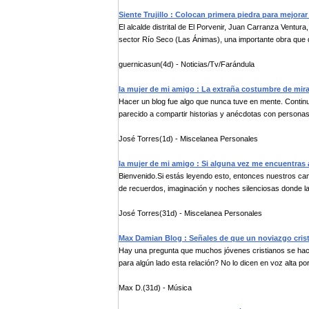
Siente Trujillo : Colocan primera piedra para mejora
El alcalde distrital de El Porvenir, Juan Carranza Ventura
sector Río Seco (Las Ánimas), una importante obra que d
guernicasun(4d) - Noticias/Tv/Farándula
la mujer de mi amigo : La extraña costumbre de mir
Hacer un blog fue algo que nunca tuve en mente. Contin
parecido a compartir historias y anécdotas con personas 
José Torres(1d) - Miscelanea Personales
la mujer de mi amigo : Si alguna vez me encuentras 
Bienvenido.Si estás leyendo esto, entonces nuestros c
de recuerdos, imaginación y noches silenciosas donde las
José Torres(31d) - Miscelanea Personales
Max Damian Blog : Señales de que un noviazgo crist
Hay una pregunta que muchos jóvenes cristianos se hac
para algún lado esta relación? No lo dicen en voz alta por.
Max D.(31d) - Música