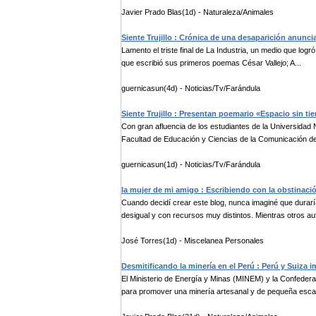
Javier Prado Blas(1d) - Naturaleza/Animales
Siente Trujillo : Crónica de una desaparición anunc
Lamento el triste final de La Industria, un medio que logró 
que escribió sus primeros poemas César Vallejo; A...
guernicasun(4d) - Noticias/Tv/Farándula
Siente Trujillo : Presentan poemario «Espacio sin ti
Con gran afluencia de los estudiantes de la Universidad N
Facultad de Educación y Ciencias de la Comunicación de
guernicasun(1d) - Noticias/Tv/Farándula
la mujer de mi amigo : Escribiendo con la obstinaci
Cuando decidí crear este blog, nunca imaginé que durar
desigual y con recursos muy distintos. Mientras otros aut
José Torres(1d) - Miscelanea Personales
Desmitificando la minería en el Perú : Perú y Suiza 
El Ministerio de Energía y Minas (MINEM) y la Confede
para promover una minería artesanal y de pequeña esca