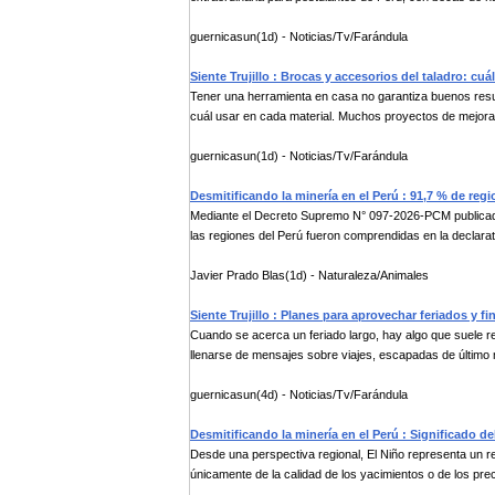
guernicasun(1d) - Noticias/Tv/Farándula
Siente Trujillo : Brocas y accesorios del taladro: cuá
Tener una herramienta en casa no garantiza buenos resul
cuál usar en cada material. Muchos proyectos de mejora
guernicasun(1d) - Noticias/Tv/Farándula
Desmitificando la minería en el Perú : 91,7 % de re
Mediante el Decreto Supremo N° 097-2026-PCM publicado e
las regiones del Perú fueron comprendidas en la declarat
Javier Prado Blas(1d) - Naturaleza/Animales
Siente Trujillo : Planes para aprovechar feriados y f
Cuando se acerca un feriado largo, hay algo que suele r
llenarse de mensajes sobre viajes, escapadas de último
guernicasun(4d) - Noticias/Tv/Farándula
Desmitificando la minería en el Perú : Significado d
Desde una perspectiva regional, El Niño representa un r
únicamente de la calidad de los yacimientos o de los preci