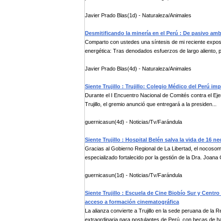
Javier Prado Blas(1d) - Naturaleza/Animales
Desmitificando la minería en el Perú : De pasivo ambi
Comparto con ustedes una síntesis de mi reciente exposi
energética: Tras denodados esfuerzos de largo aliento, p
Javier Prado Blas(4d) - Naturaleza/Animales
Siente Trujillo : Trujillo: Colegio Médico del Perú im
Durante el I Encuentro Nacional de Comités contra el Eje
Trujillo, el gremio anunció que entregará a la presiden...
guernicasun(4d) - Noticias/Tv/Farándula
Siente Trujillo : Hospital Belén salva la vida de 16
Gracias al Gobierno Regional de La Libertad, el nocosom
especializado fortalecido por la gestión de la Dra. Joana 
guernicasun(1d) - Noticias/Tv/Farándula
Siente Trujillo : Escuela de Cine Biobío Sur y Centr
acceso a formación cinematográfica
La alianza convierte a Trujillo en la sede peruana de la
extraordinaria para postulantes de Perú, con becas de ha