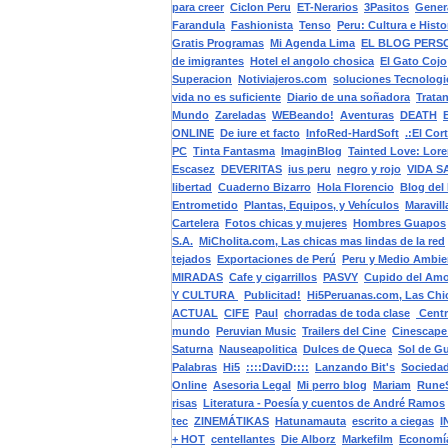
para creer
Ciclon Peru
ET-Nerarios
3Pasitos
Genera
Farandula
Fashionista
Tenso
Peru: Cultura e Histo
Gratis Programas
Mi Agenda Lima
EL BLOG PERS
de imigrantes
Hotel el angolo chosica
El Gato Cojo
Superacion
Notiviajeros.com
soluciones Tecnologi
vida no es suficiente
Diario de una soñadora
Trata
Mundo
Zareladas
WEBeando!
Aventuras
DEATH
ONLINE
De iure et facto
InfoRed-HardSoft
.:El Cor
PC
Tinta Fantasma
ImaginBlog
Tainted Love: Lo
Escasez
DEVERITAS
ius peru
negro y rojo
VIDA S
libertad
Cuaderno Bizarro
Hola Florencio
Blog del
Entrometido
Plantas, Equipos, y Vehículos
Maravill
Cartelera
Fotos chicas y mujeres
Hombres Guapos
S.A.
MiCholita.com, Las chicas mas lindas de la red
tejados
Exportaciones de Perú
Peru y Medio Ambie
MIRADAS
Cafe y cigarrillos
PASVY
Cupido del Amo
Y CULTURA
Publicitad!
Hi5Peruanas.com, Las Chi
ACTUAL
CIFE
Paul
chorradas de toda clase
Centr
mundo
Peruvian Music
Trailers del Cine
Cinescape
Saturna
Nauseapolitica
Dulces de Queca
Sol de G
Palabras
Hi5
::::DaviD::::
Lanzando Bit's
Sociedad
Online
Asesoria Legal
Mi perro blog
Mariam
Rune
risas
Literatura - Poesía y cuentos de André Ramos
tec
ZINEMÁTIKAS
Hatunamauta
escrito a ciegas
I
+ HOT
centellantes
Die Alborz
Markefilm
Economía