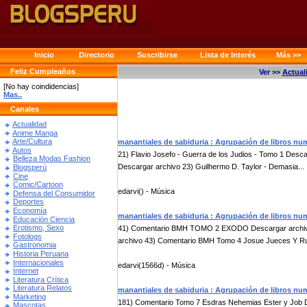
Inicio
Directorio
Suscribirse
Lista de Interés
Más >>
Feliz Cumpleaños
Ver >>
Actual
[No hay coindidencias]
Mas..
Canales
Actualidad
Anime Manga
Arte/Cultura
manantiales de sabiduria : Agrupación de libros nu
Autos
21) Flavio Josefo - Guerra de los Judios - Tomo 1 Desca
Belleza Modas Fashion
Descargar archivo 23) Guilhermo D. Taylor - Demasia...
Blogsperú
Cine
Comic/Cartoon
edarvi() - Música
Defensa del Consumidor
Deportes
Economía
manantiales de sabiduria : Agrupación de libros nu
Educación Ciencia
Erotismo, Sexo
41) Comentario BMH TOMO 2 EXODO Descargar archi
Fotologs
archivo 43) Comentario BMH Tomo 4 Josue Jueces Y Rut
Gastronomia
Historia Peruana
Internacionales
edarvi(1566d) - Música
Internet
Literatura Crítica
Literatura Relatos
manantiales de sabiduria : Agrupación de libros nu
Marketing
181) Comentario Tomo 7 Esdras Nehemias Ester y Job 
Mascotas