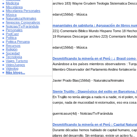
Medicina
archivo 183) Wayne Grudem Teologia Sistematica Descar
Miscelánea
Miscelanea Personales
edarvi(1566d) - Música
Música
Naturaleza/Animales
Negocios Corporativos
manantiales de sabiduria : Agrupación de libros nu
Noticias/Tv/Farándula
Personales
221) Comentario Biblico Mundo Hispano Tomo 18 Hecho
PodCast
19 Romanos Descargar archivo 223) Comentario Mundo 
Política
Politica Peruana
Recursos
edarvi(1566d) - Música
Religión
Sociedad
Tecnología
Desmitificando la minería en el Perú : ¿ Brasil com
Viajes Turismo
Aunándose a los países miembros observadores : Turquía
VideoJuegos
Videolog
Miembro Observador del Parlamento Andino fortalecería e
Más blogs...
Javier Prado Blas(1566d) - Naturaleza/Animales
Siente Trujillo : Diagnóstico del exilio en Barcelona.
En Trujillo no tenía alergia a nada ni a nadie, ni el polen
cuerpo, nada de mucosidad ni estornudos, eso era cosa .
guernicasun(4d) - Noticias/Tv/Farándula
Desmitificando la minería en el Perú : Capital Natur
Durante décadas hemos hablado de capital humano, capital 
pilares del desarrollo. Sin embargo, existe un activo fu...