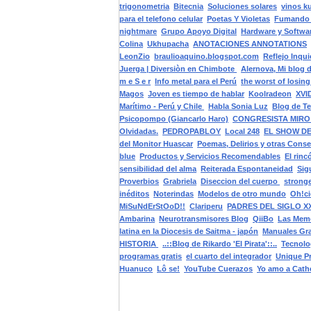
trigonometria
Bitecnia
Soluciones solares
vinos k
para el telefono celular
Poetas Y Violetas
Fumando 
nightmare
Grupo Apoyo Digital
Hardware y Softwa
Colina
Ukhupacha
ANOTACIONES ANNOTATIONS
LeonZio
braulioaquino.blogspot.com
Reflejo Inqui
Juerga | Diversiòn en Chimbote
Alernova, Mi blog 
m e S e r
Info metal para el Perú
the worst of losing 
Magos
Joven es tiempo de hablar
Koolradeon
XVI
Marítimo - Perú y Chile
Habla Sonia Luz
Blog de T
Psicopompo (Giancarlo Haro)
CONGRESISTA MIRO
Olvidadas.
PEDROPABLOY
Local 248
EL SHOW DE
del Monitor Huascar
Poemas, Delirios y otras Cons
blue
Productos y Servicios Recomendables
El rinc
sensibilidad del alma
Reiterada Espontaneidad
Sig
Proverbios
Grabriela
Diseccion del cuerpo
strong
inéditos
Noterindas
Modelos de otro mundo
Oh!ci
MiSuNdErStOoD!!
Clariperu
PADRES DEL SIGLO XX
Ambarina
Neurotransmisores Blog
QiiBo
Las Memo
latina en la Diocesis de Saitma - japón
Manuales Gra
HISTORIA
..::Blog de Rikardo 'El Pirata'::..
Tecnolo
programas gratis
el cuarto del integrador
Unique P
Huanuco
Lô se!
YouTube Cuerazos
Yo amo a Cath