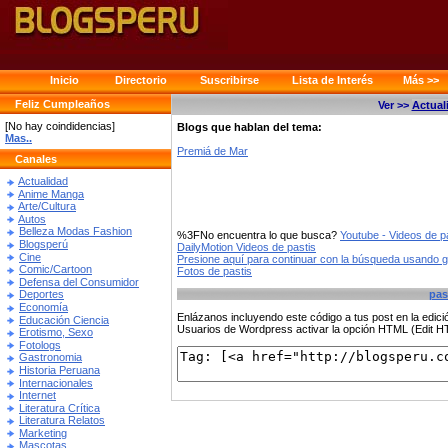
Inicio
Directorio
Suscribirse
Lista de Interés
Más >>
Feliz Cumpleaños
Ver >>
Actual
[No hay coindidencias]
Blogs que hablan del tema:
Mas..
Premiá de Mar
Canales
Actualidad
Anime Manga
Arte/Cultura
Autos
Belleza Modas Fashion
%3FNo encuentra lo que busca?
Youtube - Videos de p
Blogsperú
DailyMotion Videos de pastis
Cine
Presione aquí para continuar con la búsqueda usando 
Comic/Cartoon
Fotos de pastis
Defensa del Consumidor
pas
Deportes
Economía
Enlázanos incluyendo este código a tus post en la edi
Educación Ciencia
Usuarios de Wordpress activar la opción HTML (Edit 
Erotismo, Sexo
Fotologs
Gastronomia
Historia Peruana
Internacionales
Internet
Literatura Crítica
Literatura Relatos
Marketing
Mascotas