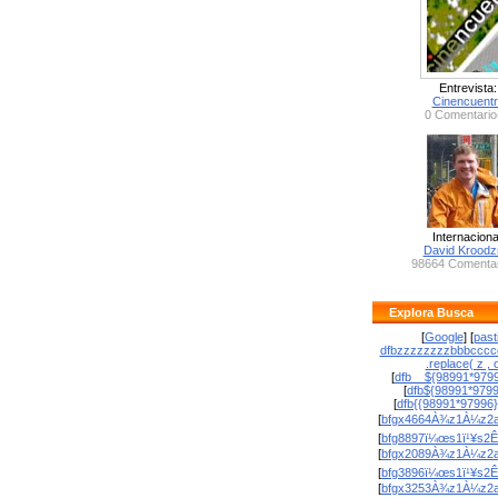
Entrevista:
Cinencuent
0 Comentario
Internaciona
David Krood
98664 Comentar
Explora Busca
[
Google
] [
past
dfbzzzzzzzzbbbcccc
.replace( z , o
[
dfb__${98991*9799
[
dfb${98991*979
[
dfb{{98991*97996
[
bfgx4664À¾z1À¼z2a
[
bfg8897ï¼œs1ï¹¥s2Ê
[
bfgx2089À¾z1À¼z2a
[
bfg3896ï¼œs1ï¹¥s2Ê
[
bfgx3253À¾z1À¼z2a