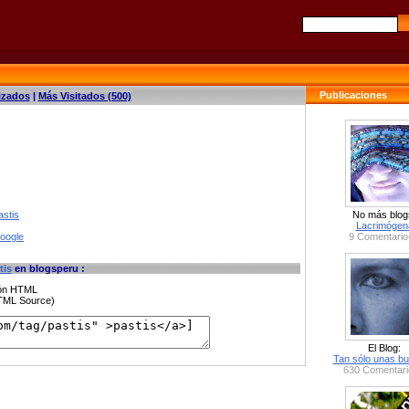
Publicaciones
izados
|
Más Visitados (500)
astis
No más blog
Lacrimógen
google
9 Comentario
tis
en blogsperu :
ción HTML
HTML Source)
El Blog:
Tan sólo unas bu
630 Comentari