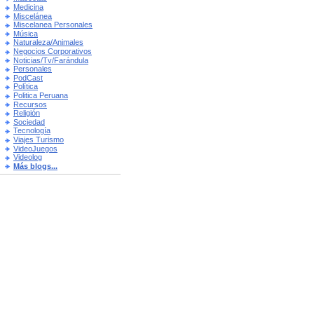
Medicina
Miscelánea
Miscelanea Personales
Música
Naturaleza/Animales
Negocios Corporativos
Noticias/Tv/Farándula
Personales
PodCast
Política
Politica Peruana
Recursos
Religión
Sociedad
Tecnología
Viajes Turismo
VideoJuegos
Videolog
Más blogs...