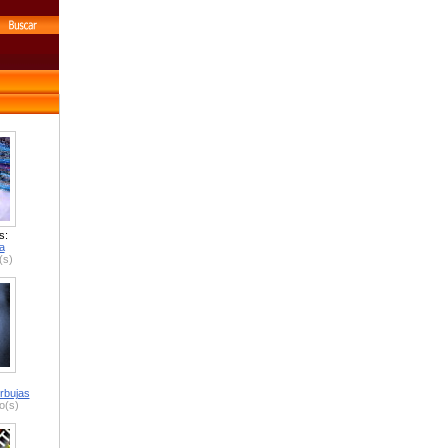
s:
a
(s)
rbujas
o(s)