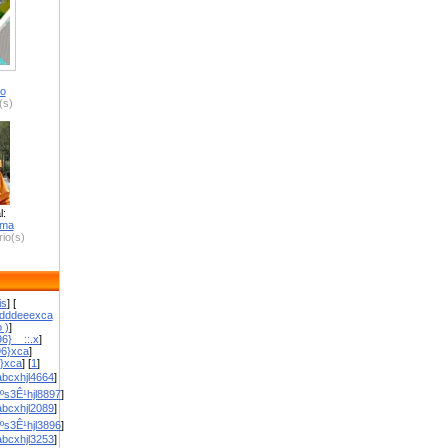
ro
(s)
l:
zma
io(s)
is
] [
dddeeexca
 )
]
6}__::.x
]
96}xca
]
}}xca
] [
1
]
bcxhjl4664
]
ºs3Ê¹hjl8897
]
bcxhjl2089
]
ºs3Ê¹hjl3896
]
bcxhjl3253
]