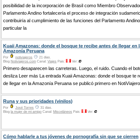
posibilidad de la incorporación de Brasil como Miembro Observador
Parlamento Andino fortalecería el proceso de integración sudameri
contribuiría al cumplimiento de las funciones del Parlamento Andino
particular la
Kuaii Amazonas: donde el bosque te recibe antes de llegar en l
Amazonía Peruana
Por
notiviajeros
21 dias.
Blog
Notiviajeros.com
Canal:
Viajes
Pais:
Ver:
Primero desaparecen las carreteras. Luego, el ruido. Cuando el bot
desliza Leer más La entrada Kuaii Amazonas: donde el bosque te r
de llegar en la Amazonía Peruana se publicó primero en NotiViajero
Runa y sus prioridades (vinilos)
Por
José Torres
31 dias.
Blog
la mujer de mi amigo
Canal:
Misceláneos
Pais:
Ver:
Cómo hablarle a tus jóvenes de pornografía sin que se cierren