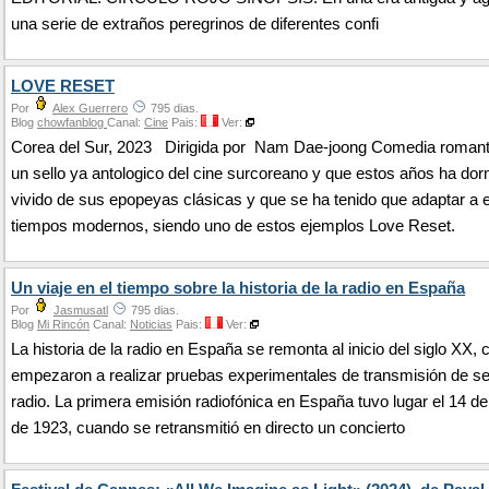
una serie de extraños peregrinos de diferentes confi
LOVE RESET
Por
Alex Guerrero
795 dias.
Blog
chowfanblog
Canal:
Cine
Pais:
Ver:
Corea del Sur, 2023 Dirigida por Nam Dae-joong Comedia romant
un sello ya antologico del cine surcoreano y que estos años ha dor
vivido de sus epopeyas clásicas y que se ha tenido que adaptar a 
tiempos modernos, siendo uno de estos ejemplos Love Reset.
Un viaje en el tiempo sobre la historia de la radio en España
Por
Jasmusatl
795 dias.
Blog
Mi Rincón
Canal:
Noticias
Pais:
Ver:
La historia de la radio en España se remonta al inicio del siglo XX,
empezaron a realizar pruebas experimentales de transmisión de s
radio. La primera emisión radiofónica en España tuvo lugar el 14 d
de 1923, cuando se retransmitió en directo un concierto