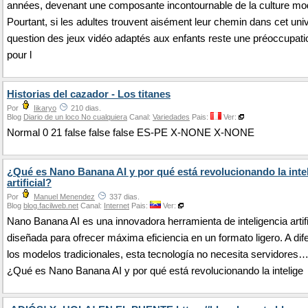
années, devenant une composante incontournable de la culture mo
Pourtant, si les adultes trouvent aisément leur chemin dans cet univ
question des jeux vidéo adaptés aux enfants reste une préoccupat
pour l
Historias del cazador - Los titanes
Por
Iikaryo
210 dias.
Blog
Diario de un loco No cualquiera
Canal:
Variedades
Pais:
Ver:
Normal 0 21 false false false ES-PE X-NONE X-NONE
¿Qué es Nano Banana AI y por qué está revolucionando la inte
artificial?
Por
Manuel Menendez
337 dias.
Blog
blog.facilweb.net
Canal:
Internet
Pais:
Ver:
Nano Banana AI es una innovadora herramienta de inteligencia artifi
diseñada para ofrecer máxima eficiencia en un formato ligero. A dif
los modelos tradicionales, esta tecnología no necesita servidores
¿Qué es Nano Banana AI y por qué está revolucionando la intelige