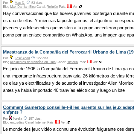
Por
Max D.
53 dias.
Blog
Max Damian Blog
Canal:
Religión
Pais:
Ver:
Hay conversaciones que los líderes juveniles postergan durante m
es una de ellas. Y mientras la postergamos, el algoritmo no esper
jóvenes y adolescentes que asisten a tu grupo accedieron por prim
porno por un enlace compartido en WhatsApp, una imagen que apa
Maestranza de la Compañia del Ferrocarril Urbano de Lima (19
Por
José Abad
122 dias.
Blog
Accidentes de tranvías en Lima
Canal:
Historia
Pais:
Ver:
En junio de 1906 la Compañía del Ferrocarril Urbano de Lima ya c
una importante infraestructura tranviaria: 26 kilómetros de vías férr
de ellas ya electrificadas y de acuerdo al investigador Allen Morris
antes ya había importado 40 tranvías eléctricos y luego un lote
Comment Gamertop conseille-t-il les parents sur les jeux adap
enfants ?
Por
fiorella
187 dias.
Blog
entusdias
Canal:
Internet
Pais:
Ver:
Le monde des jeux vidéo a connu une évolution fulgurante ces dern