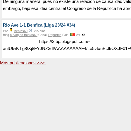
De ninguna manera, pues no existe una relación de causalidad váli
embargo, bajo esa idea central el Congreso de la República ha apro
Rio Ave 1-1 Benfica (Liga 23/24 #34)
Por
benfas69
795 dias.
Blog
o Blog do Benfas69
Canal:
Deportes
Pais:
Ver:
https://3.bp.blogspot.com/-
aufUlwKTig8/Xj8FYJNZ3dI/AAAAAAAAAF4/Lo5vtxuEctkOXJF0
Más publicaciones >>>