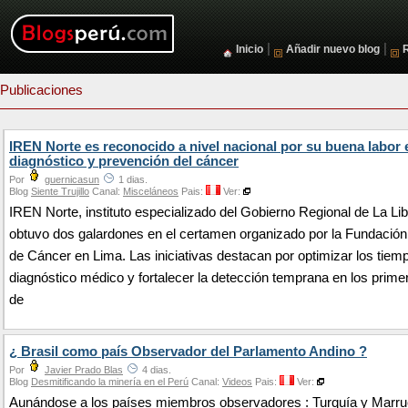
|
|
Inicio
Añadir nuevo blog
Publicaciones
IREN Norte es reconocido a nivel nacional por su buena labor 
diagnóstico y prevención del cáncer
Por
guernicasun
1 dias.
Blog
Siente Trujillo
Canal:
Misceláneos
Pais:
Ver:
IREN Norte, instituto especializado del Gobierno Regional de La Li
obtuvo dos galardones en el certamen organizado por la Fundació
de Cáncer en Lima. Las iniciativas destacan por optimizar los tiem
diagnóstico médico y fortalecer la detección temprana en los prime
de
¿ Brasil como país Observador del Parlamento Andino ?
Por
Javier Prado Blas
4 dias.
Blog
Desmitificando la minería en el Perú
Canal:
Videos
Pais:
Ver:
Aunándose a los países miembros observadores : Turquía y Marru