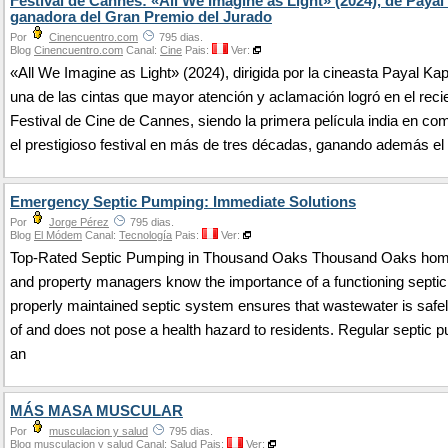
Festival de Cannes: «All We Imagine as Light» (2024), de Payal
ganadora del Gran Premio del Jurado
Por
Cinencuentro.com
795 dias.
Blog
Cinencuentro.com
Canal:
Cine
Pais:
Ver:
«All We Imagine as Light» (2024), dirigida por la cineasta Payal Kap
una de las cintas que mayor atención y aclamación logró en el reci
Festival de Cine de Cannes, siendo la primera película india en co
el prestigioso festival en más de tres décadas, ganando además el
Emergency Septic Pumping: Immediate Solutions
Por
Jorge Pérez
795 dias.
Blog
El Módem
Canal:
Tecnología
Pais:
Ver:
Top-Rated Septic Pumping in Thousand Oaks Thousand Oaks ho
and property managers know the importance of a functioning septi
properly maintained septic system ensures that wastewater is safe
of and does not pose a health hazard to residents. Regular septic 
an
MÁS MASA MUSCULAR
Por
musculacion y salud
795 dias.
Blog
musculacion y salud
Canal:
Salud
Pais:
Ver: