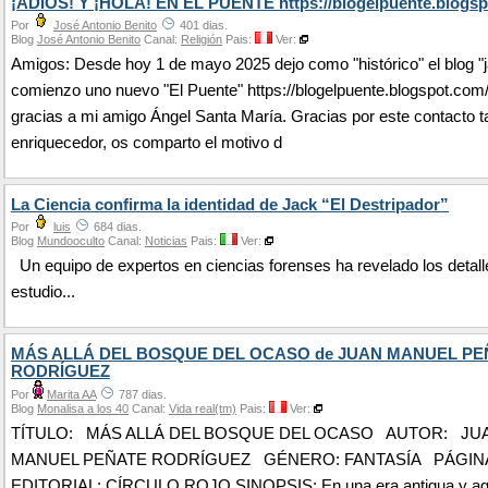
¡ADIÓS! Y ¡HOLA! EN EL PUENTE https://blogelpuente.blogsp
Por
José Antonio Benito
401 dias.
Blog
José Antonio Benito
Canal:
Religión
Pais:
Ver:
Amigos: Desde hoy 1 de mayo 2025 dejo como "histórico" el blog "j
comienzo uno nuevo "El Puente" https://blogelpuente.blogspot.com
gracias a mi amigo Ángel Santa María. Gracias por este contacto t
enriquecedor, os comparto el motivo d
La Ciencia confirma la identidad de Jack “El Destripador”
Por
luis
684 dias.
Blog
Mundooculto
Canal:
Noticias
Pais:
Ver:
Un equipo de expertos en ciencias forenses ha revelado los detall
estudio...
MÁS ALLÁ DEL BOSQUE DEL OCASO de JUAN MANUEL PE
RODRÍGUEZ
Por
Marita AA
787 dias.
Blog
Monalisa a los 40
Canal:
Vida real(tm)
Pais:
Ver:
TÍTULO: MÁS ALLÁ DEL BOSQUE DEL OCASO AUTOR: JU
MANUEL PEÑATE RODRÍGUEZ GÉNERO: FANTASÍA PÁGINAS
EDITORIAL: CÍRCULO ROJO SINOPSIS: En una era antigua y ago