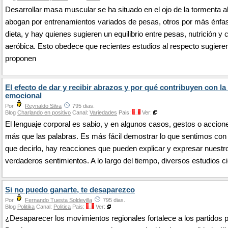
Desarrollar masa muscular se ha situado en el ojo de la tormenta 
abogan por entrenamientos variados de pesas, otros por más énfas
dieta, y hay quienes sugieren un equilibrio entre pesas, nutrición y 
aeróbica. Esto obedece que recientes estudios al respecto sugiere
proponen
El efecto de dar y recibir abrazos y por qué contribuyen con la
emocional
Por
Reynaldo Silva
795 dias.
Blog
Charlando en positivo
Canal:
Variedades
Pais:
Ver:
El lenguaje corporal es sabio, y en algunos casos, gestos o accion
más que las palabras. Es más fácil demostrar lo que sentimos con
que decirlo, hay reacciones que pueden explicar y expresar nuestr
verdaderos sentimientos. A lo largo del tiempo, diversos estudios c
Si no puedo ganarte, te desaparezco
Por
Fernando Tuesta Soldevilla
795 dias.
Blog
Politika
Canal:
Politica
Pais:
Ver:
¿Desaparecer los movimientos regionales fortalece a los partidos p