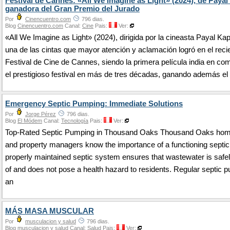
Festival de Cannes: «All We Imagine as Light» (2024), de Payal
ganadora del Gran Premio del Jurado
Por
Cinencuentro.com
796 dias.
Blog
Cinencuentro.com
Canal:
Cine
Pais:
Ver:
«All We Imagine as Light» (2024), dirigida por la cineasta Payal Kap
una de las cintas que mayor atención y aclamación logró en el reci
Festival de Cine de Cannes, siendo la primera película india en co
el prestigioso festival en más de tres décadas, ganando además el
Emergency Septic Pumping: Immediate Solutions
Por
Jorge Pérez
796 dias.
Blog
El Módem
Canal:
Tecnología
Pais:
Ver:
Top-Rated Septic Pumping in Thousand Oaks Thousand Oaks ho
and property managers know the importance of a functioning septi
properly maintained septic system ensures that wastewater is safe
of and does not pose a health hazard to residents. Regular septic 
an
MÁS MASA MUSCULAR
Por
musculacion y salud
796 dias.
Blog
musculacion y salud
Canal:
Salud
Pais:
Ver: