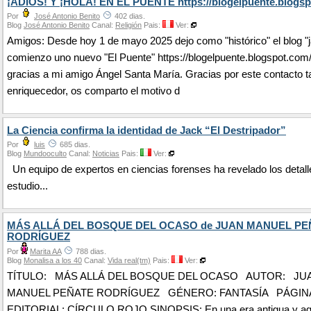
¡ADIÓS! Y ¡HOLA! EN EL PUENTE https://blogelpuente.blogsp
Por
José Antonio Benito
402 dias.
Blog
José Antonio Benito
Canal:
Religión
Pais:
Ver:
Amigos: Desde hoy 1 de mayo 2025 dejo como "histórico" el blog "j
comienzo uno nuevo "El Puente" https://blogelpuente.blogspot.com
gracias a mi amigo Ángel Santa María. Gracias por este contacto t
enriquecedor, os comparto el motivo d
La Ciencia confirma la identidad de Jack “El Destripador”
Por
luis
685 dias.
Blog
Mundooculto
Canal:
Noticias
Pais:
Ver:
Un equipo de expertos en ciencias forenses ha revelado los detall
estudio...
MÁS ALLÁ DEL BOSQUE DEL OCASO de JUAN MANUEL PE
RODRÍGUEZ
Por
Marita AA
788 dias.
Blog
Monalisa a los 40
Canal:
Vida real(tm)
Pais:
Ver:
TÍTULO: MÁS ALLÁ DEL BOSQUE DEL OCASO AUTOR: JU
MANUEL PEÑATE RODRÍGUEZ GÉNERO: FANTASÍA PÁGINAS
EDITORIAL: CÍRCULO ROJO SINOPSIS: En una era antigua y ago