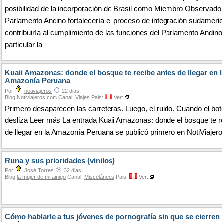
posibilidad de la incorporación de Brasil como Miembro Observador
Parlamento Andino fortalecería el proceso de integración sudameri
contribuiría al cumplimiento de las funciones del Parlamento Andino
particular la
Kuaii Amazonas: donde el bosque te recibe antes de llegar en l
Amazonía Peruana
Por
notiviajeros
22 dias.
Blog
Notiviajeros.com
Canal:
Viajes
Pais:
Ver:
Primero desaparecen las carreteras. Luego, el ruido. Cuando el bot
desliza Leer más La entrada Kuaii Amazonas: donde el bosque te r
de llegar en la Amazonía Peruana se publicó primero en NotiViajero
Runa y sus prioridades (vinilos)
Por
José Torres
32 dias.
Blog
la mujer de mi amigo
Canal:
Misceláneos
Pais:
Ver:
Cómo hablarle a tus jóvenes de pornografía sin que se cierren