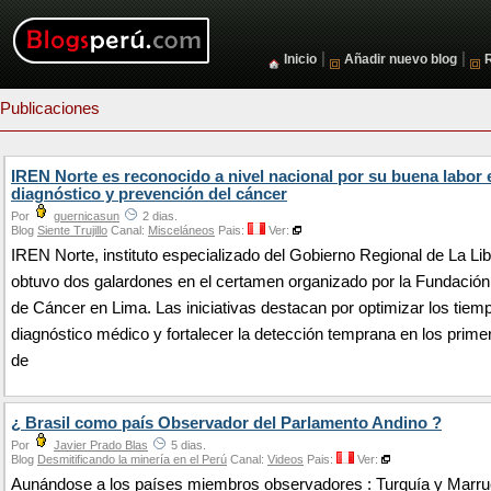
|
|
Inicio
Añadir nuevo blog
Publicaciones
IREN Norte es reconocido a nivel nacional por su buena labor 
diagnóstico y prevención del cáncer
Por
guernicasun
2 dias.
Blog
Siente Trujillo
Canal:
Misceláneos
Pais:
Ver:
IREN Norte, instituto especializado del Gobierno Regional de La Li
obtuvo dos galardones en el certamen organizado por la Fundació
de Cáncer en Lima. Las iniciativas destacan por optimizar los tiem
diagnóstico médico y fortalecer la detección temprana en los prime
de
¿ Brasil como país Observador del Parlamento Andino ?
Por
Javier Prado Blas
5 dias.
Blog
Desmitificando la minería en el Perú
Canal:
Videos
Pais:
Ver:
Aunándose a los países miembros observadores : Turquía y Marru