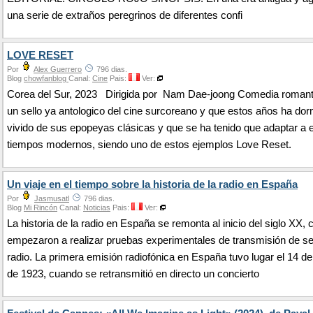
una serie de extraños peregrinos de diferentes confi
LOVE RESET
Por
Alex Guerrero
796 dias.
Blog
chowfanblog
Canal:
Cine
Pais:
Ver:
Corea del Sur, 2023 Dirigida por Nam Dae-joong Comedia romant
un sello ya antologico del cine surcoreano y que estos años ha dor
vivido de sus epopeyas clásicas y que se ha tenido que adaptar a 
tiempos modernos, siendo uno de estos ejemplos Love Reset.
Un viaje en el tiempo sobre la historia de la radio en España
Por
Jasmusatl
796 dias.
Blog
Mi Rincón
Canal:
Noticias
Pais:
Ver:
La historia de la radio en España se remonta al inicio del siglo XX,
empezaron a realizar pruebas experimentales de transmisión de s
radio. La primera emisión radiofónica en España tuvo lugar el 14 d
de 1923, cuando se retransmitió en directo un concierto