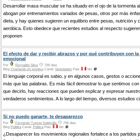
Desarrollar masa muscular se ha situado en el ojo de la tormenta 
abogan por entrenamientos variados de pesas, otros por más énfas
dieta, y hay quienes sugieren un equilibrio entre pesas, nutrición y 
aeróbica. Esto obedece que recientes estudios al respecto sugiere
proponen
El efecto de dar y recibir abrazos y por qué contribuyen con la
emocional
Por
Reynaldo Silva
796 dias.
Blog
Charlando en positivo
Canal:
Variedades
Pais:
Ver:
El lenguaje corporal es sabio, y en algunos casos, gestos o accion
más que las palabras. Es más fácil demostrar lo que sentimos con
que decirlo, hay reacciones que pueden explicar y expresar nuestr
verdaderos sentimientos. A lo largo del tiempo, diversos estudios c
Si no puedo ganarte, te desaparezco
Por
Fernando Tuesta Soldevilla
796 dias.
Blog
Politika
Canal:
Politica
Pais:
Ver:
¿Desaparecer los movimientos regionales fortalece a los partidos p