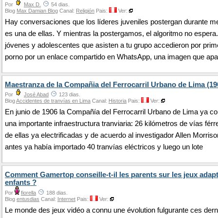
Por
Max D.
54 dias.
Blog
Max Damian Blog
Canal:
Religión
Pais:
Ver:
Hay conversaciones que los líderes juveniles postergan durante m
es una de ellas. Y mientras la postergamos, el algoritmo no esper
jóvenes y adolescentes que asisten a tu grupo accedieron por prim
porno por un enlace compartido en WhatsApp, una imagen que apa
Maestranza de la Compañia del Ferrocarril Urbano de Lima (19
Por
José Abad
123 dias.
Blog
Accidentes de tranvías en Lima
Canal:
Historia
Pais:
Ver:
En junio de 1906 la Compañía del Ferrocarril Urbano de Lima ya c
una importante infraestructura tranviaria: 26 kilómetros de vías férr
de ellas ya electrificadas y de acuerdo al investigador Allen Morris
antes ya había importado 40 tranvías eléctricos y luego un lote
Comment Gamertop conseille-t-il les parents sur les jeux adap
enfants ?
Por
fiorella
188 dias.
Blog
entusdias
Canal:
Internet
Pais:
Ver:
Le monde des jeux vidéo a connu une évolution fulgurante ces dern