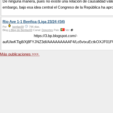
De ninguna manera, pues no existe una relación de causalidad váli
embargo, bajo esa idea central el Congreso de la República ha apro
Rio Ave 1-1 Benfica (Liga 23/24 #34)
Por
benfas69
796 dias.
Blog
o Blog do Benfas69
Canal:
Deportes
Pais:
Ver:
https://3.bp.blogspot.com/-
aufUlwKTig8/Xj8FYJNZ3dI/AAAAAAAAAF4/Lo5vtxuEctkOXJF0
Más publicaciones >>>