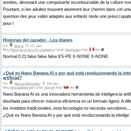
années, devenant une composante incontournable de la culture mo
Pourtant, si les adultes trouvent aisément leur chemin dans cet univ
question des jeux vidéo adaptés aux enfants reste une préoccupat
pour l
Historias del cazador - Los titanes
Por
Iikaryo
211 dias.
Blog
Diario de un loco No cualquiera
Canal:
Variedades
Pais:
Ver:
Normal 0 21 false false false ES-PE X-NONE X-NONE
¿Qué es Nano Banana AI y por qué está revolucionando la inte
artificial?
Por
Manuel Menendez
338 dias.
Blog
blog.facilweb.net
Canal:
Internet
Pais:
Ver:
Nano Banana AI es una innovadora herramienta de inteligencia artifi
diseñada para ofrecer máxima eficiencia en un formato ligero. A dif
los modelos tradicionales, esta tecnología no necesita servidores
¿Qué es Nano Banana AI y por qué está revolucionando la intelige