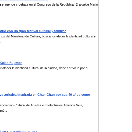
a se agende y debata en el Congreso de la República. El alcalde Mario
trio con un gran festival cultural y familiar
s del Ministerio de Cultura, busca fortalecer la identidad cultural y
.
 Keiko Fujimori
talecer la identidad cultural de la ciudad, debe ser visto por el
ativa artística inspirada en Chan Chan por sus 40 años como
sociación Cultural de Artistas e Intelectuales América Viva,
imú...
 Lima, la capital peruana