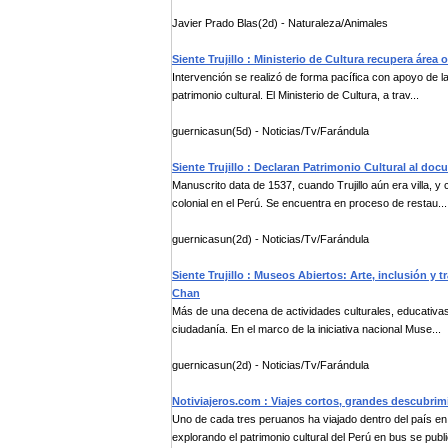
Javier Prado Blas(2d) - Naturaleza/Animales
Siente Trujillo : Ministerio de Cultura recupera ár
Intervención se realizó de forma pacífica con apoyo de la
patrimonio cultural. El Ministerio de Cultura, a trav...
guernicasun(5d) - Noticias/Tv/Farándula
Siente Trujillo : Declaran Patrimonio Cultural al d
Manuscrito data de 1537, cuando Trujillo aún era villa, y
colonial en el Perú. Se encuentra en proceso de restau...
guernicasun(2d) - Noticias/Tv/Farándula
Siente Trujillo : Museos Abiertos: Arte, inclusión y
Chan
Más de una decena de actividades culturales, educativas y
ciudadanía. En el marco de la iniciativa nacional Muse...
guernicasun(2d) - Noticias/Tv/Farándula
Notiviajeros.com : Viajes cortos, grandes descubrim
Uno de cada tres peruanos ha viajado dentro del país en
explorando el patrimonio cultural del Perú en bus se publi