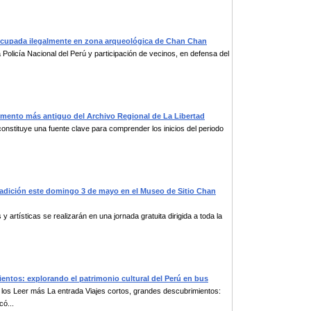
ea ocupada ilegalmente en zona arqueológica de Chan Chan
 Policía Nacional del Perú y participación de vecinos, en defensa del
ocumento más antiguo del Archivo Regional de La Libertad
 constituye una fuente clave para comprender los inicios del periodo
 tradición este domingo 3 de mayo en el Museo de Sitio Chan
 artísticas se realizarán en una jornada gratuita dirigida a toda la
ientos: explorando el patrimonio cultural del Perú en bus
 los Leer más La entrada Viajes cortos, grandes descubrimientos:
có...