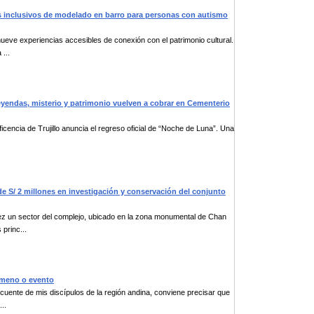
eres inclusivos de modelado en barro para personas con autismo
eve experiencias accesibles de conexión con el patrimonio cultural.
...
 leyendas, misterio y patrimonio vuelven a cobrar en Cementerio
encia de Trujillo anuncia el regreso oficial de “Noche de Luna”. Una
a de S/ 2 millones en investigación y conservación del conjunto
ez un sector del complejo, ubicado en la zona monumental de Chan
princ...
nómeno o evento
ecuente de mis discípulos de la región andina, conviene precisar que
..