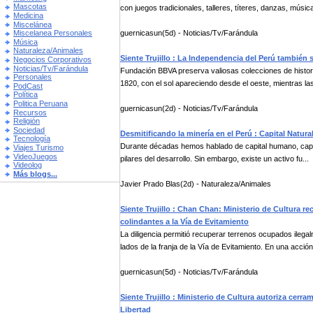
Mascotas
con juegos tradicionales, talleres, títeres, danzas, música
Medicina
Miscelánea
guernicasun(5d) - Noticias/Tv/Farándula
Miscelanea Personales
Música
Naturaleza/Animales
Siente Trujillo : La Independencia del Perú también s
Negocios Corporativos
Noticias/Tv/Farándula
Fundación BBVA preserva valiosas colecciones de histori
Personales
1820, con el sol apareciendo desde el oeste, mientras las 
PodCast
Política
Politica Peruana
guernicasun(2d) - Noticias/Tv/Farándula
Recursos
Religión
Sociedad
Desmitificando la minería en el Perú : Capital Natur
Tecnología
Durante décadas hemos hablado de capital humano, capital 
Viajes Turismo
VideoJuegos
pilares del desarrollo. Sin embargo, existe un activo fu...
Videolog
Más blogs...
Javier Prado Blas(2d) - Naturaleza/Animales
Siente Trujillo : Chan Chan: Ministerio de Cultura r
colindantes a la Vía de Evitamiento
La diligencia permitió recuperar terrenos ocupados ilega
lados de la franja de la Vía de Evitamiento. En una acción 
guernicasun(5d) - Noticias/Tv/Farándula
Siente Trujillo : Ministerio de Cultura autoriza cer
Libertad