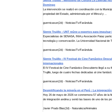
Siente Trujillo : Ministerio de Cultura La Libertad 
Domingo
La intervención se realizó en coordinación con la Municipa
propiedad del Estado, administrada por el Mincul y ...
guernicasun(2d) - Noticias/Tv/Farándula
Siente Trujillo : UNT reúne a expertos para impulsar
Especialistas de SENASA, INIA y Asociación Pataz partici
tecnología y conservación. La Universidad Nacional de Tr
guernicasun(2d) - Noticias/Tv/Farándula
Siente Trujillo : IV Festival de Cine Fantástico De
internacionales
El IV Festival de Cine Fantástico Descubierto llegó a su
Trujillo, luego de cuatro fechas dedicadas al cine fantásti.
guernicasun(2d) - Noticias/Tv/Farándula
Desmitificando la minería en el Perú : La integración
Hoy 26 de mayo de 2026 se conmemora 57 años de la fir
de integración andina y sentó las bases de uno de los pr
Javier Prado Blas(2d) - Naturaleza/Animales