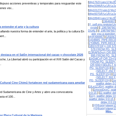
[
bfg1762ï¼œs1ï¹¥s2Ê
dispuso acciones preventivas y temporales para resguardar este
[
bfgx5096À¾z1À¼z2a
nes visi...
[
bfg10127ï¼œs1ï¹¥s2
[
bfgx6070À¾z1À¼z2a
[
bfg1894ï¼œs1ï¹¥s2Ê
[
19646907
]
[
{{_self.env.registerUn
 entender el arte y la cultura
syste
] [
( 198766*66
DUAL)
] [
( 198766*667
iando nuestra forma de entender el arte, la política y la cultura En
ask you a question
rt...
[
@@XBW67
] [
1À§À¢2
[
1||DBMS_PIPE.REC
[
1*DBMS_PIPE.RECE
[
1BSYi7FDF)) OR 57
578 FROM PG_SLE
[
13RAPbSyo) OR 89
 destaca en el Salón internacional del cacao y chocolate 2026
895 FROM PG_SLE
[
1jrDdjCvP OR 23=(
che, La Libertad abrió su participación en el XVII Salón del Cacao y
FROM PG_SLEEP(1
..
OR 656=(SELECT 
PG_SLEEP(15))
] [
11
(SELECT 292 
PG_SLEEP(15))
] [
1
(SELECT 302 
PG_SLEEP(15))
] [
1s
o Cultural Cine Chimú fortalecen red sudamericana para ampliar
waitfor delay 0
[
1ILp1ZJEn); waitfor d
] [
1mxooDvxC; waitf
 Red Sudamericana de Cine y Artes y abre una convocatoria
0:0:15
] [
11 waitfor de
[
11)); waitfor delay 0
sta el 100...
waitfor delay 0:0:15
] 
delay 0:0:1
[
((0)from((sleep(15
((0)from((sleep(1
Más..
or Plaza Cultural de la Marinera