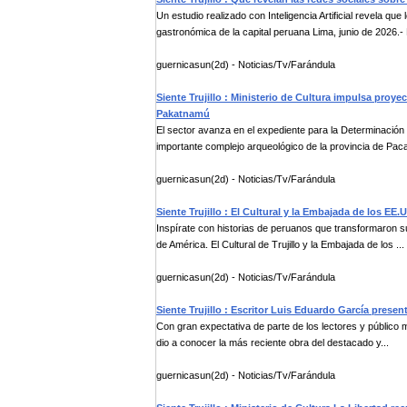
Un estudio realizado con Inteligencia Artificial revela que
gastronómica de la capital peruana Lima, junio de 2026.- 
guernicasun(2d) - Noticias/Tv/Farándula
Siente Trujillo : Ministerio de Cultura impulsa proye
Pakatnamú
El sector avanza en el expediente para la Determinación 
importante complejo arqueológico de la provincia de Paca
guernicasun(2d) - Noticias/Tv/Farándula
Siente Trujillo : El Cultural y la Embajada de los EE.
Inspírate con historias de peruanos que transformaron s
de América. El Cultural de Trujillo y la Embajada de los ...
guernicasun(2d) - Noticias/Tv/Farándula
Siente Trujillo : Escritor Luis Eduardo García prese
Con gran expectativa de parte de los lectores y público muy
dio a conocer la más reciente obra del destacado y...
guernicasun(2d) - Noticias/Tv/Farándula