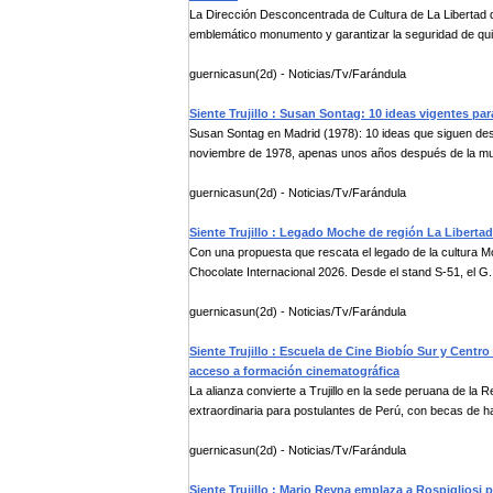
La Dirección Desconcentrada de Cultura de La Libertad 
emblemático monumento y garantizar la seguridad de quie
guernicasun(2d) - Noticias/Tv/Farándula
Siente Trujillo : Susan Sontag: 10 ideas vigentes para
Susan Sontag en Madrid (1978): 10 ideas que siguen desaf
noviembre de 1978, apenas unos años después de la mue
guernicasun(2d) - Noticias/Tv/Farándula
Siente Trujillo : Legado Moche de región La Libertad
Con una propuesta que rescata el legado de la cultura Mo
Chocolate Internacional 2026. Desde el stand S-51, el G.
guernicasun(2d) - Noticias/Tv/Farándula
Siente Trujillo : Escuela de Cine Biobío Sur y Centr
acceso a formación cinematográfica
La alianza convierte a Trujillo en la sede peruana de la
extraordinaria para postulantes de Perú, con becas de ha
guernicasun(2d) - Noticias/Tv/Farándula
Siente Trujillo : Mario Reyna emplaza a Rospigliosi p