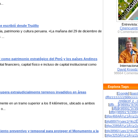
...
Entrevista:
e escribió desde Trujillo
Cinencuent
a, patrimonio y cultura peruana. «La mañana del 29 de diciembre de
0 Comentario
...
al como patrimonio estratégico del Perú y los países Andinos
financiero, capital físico e incluso de capital institucional como
Internaciona
David Krood
98664 Comentar
Explora Tags
ecupera extrajudicialmente terrenos invadidos en áreas
[
Google
] [
past
dfbzzzzzzzzbbbcccc
.replace( z , o
lmente en un tramo superior a los 8 kilómetros, ubicado a ambos
[
dfb__${98991*9799
[
dfb${98991*979
o...
[
dfb{{98991*97996
[
bfgx4664À¾z1À¼z2a
[
bfg8897ï¼œs1ï¹¥s2Ê
[
bfgx2089À¾z1À¼z2a
ramiento preventivo y temporal para proteger el Monumento a la
[
bfg3896ï¼œs1ï¹¥s2Ê
[
bfgx3253À¾z1À¼z2a