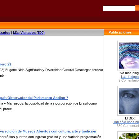
Publicaciones
izados
|
Más Visitados (500)
mero 21
) Eugene Nida Significado y Diversidad Cultural Descargar archivo
No más blog
br...
Lacrimógen
9 Comentario
o país Observador del Parlamento Andino ?
 y Marruecos; la posibilidad de la incorporación de Brasil como
l proce...
El Blog:
Tan sólo unas bu
630 Comentari
eva edición de Museos Abiertos con cultura, arte y tradición
brirá sus puertas con ingreso gratuito y una variada programación