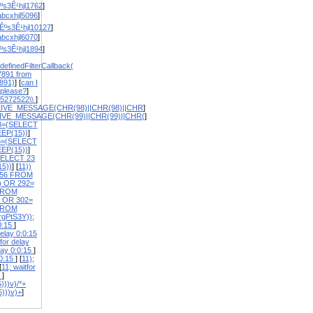
ºs3Ê¹hjl1762
]
bcxhjl5096
]
Êºs3Ê¹hjl10127
]
bcxhjl6070
]
ºs3Ê¹hjl1894
]
definedFilterCallback(
7891 from
891)
] [
can I
 please?
]
5272522\\
]
EIVE_MESSAGE(CHR(98)||CHR(98)||CHR
]
IVE_MESSAGE(CHR(99)||CHR(99)||CHR(
]
8=(SELECT
EP(15))
]
5=(SELECT
EP(15))
]
SELECT 23
5))
] [
11))
656 FROM
) OR 292=
FROM
1 OR 302=
FROM
rgPtS3Y));
:0:15
]
elay 0:0:15
or delay
lay 0:0:15
]
:0:15
] [
11);
[
11; waitfor
5
]
)))v)/*+
5)))v)+
]