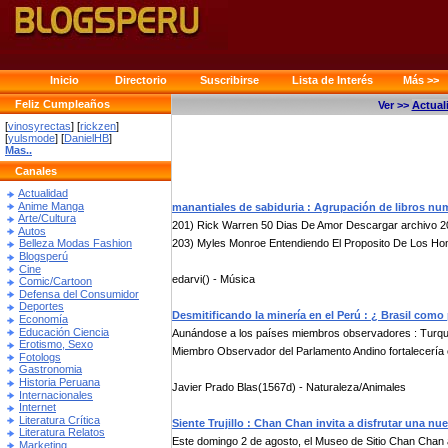
Inicio
Directorio
Suscribirse
Lista de Interés
Más >>
Feliz Cumpleaños
Ver >>
Actual
[
vinosyrectas
] [
rickzen
]
[
yulsmode
] [
DanielHB
]
Mas..
Canales
Actualidad
Anime Manga
manantiales de sabiduria : Agrupación de libros nu
Arte/Cultura
201) Rick Warren 50 Dias De Amor Descargar archivo 202
Autos
203) Myles Monroe Entendiendo El Proposito De Los Hom
Belleza Modas Fashion
Blogsperú
Cine
edarvi() - Música
Comic/Cartoon
Defensa del Consumidor
Deportes
Desmitificando la minería en el Perú : ¿ Brasil com
Economía
Educación Ciencia
Aunándose a los países miembros observadores : Turquía
Erotismo, Sexo
Miembro Observador del Parlamento Andino fortalecería e
Fotologs
Gastronomia
Historia Peruana
Javier Prado Blas(1567d) - Naturaleza/Animales
Internacionales
Internet
Literatura Crítica
Siente Trujillo : Chan Chan invita a disfrutar una nu
Literatura Relatos
Este domingo 2 de agosto, el Museo de Sitio Chan Chan a
Marketing