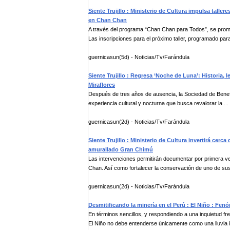
Siente Trujillo : Ministerio de Cultura impulsa tall
en Chan Chan
A través del programa “Chan Chan para Todos”, se promu
Las inscripciones para el próximo taller, programado para 
guernicasun(5d) - Noticias/Tv/Farándula
Siente Trujillo : Regresa ‘Noche de Luna’: Historia,
Miraflores
Después de tres años de ausencia, la Sociedad de Benefic
experiencia cultural y nocturna que busca revalorar la ...
guernicasun(2d) - Noticias/Tv/Farándula
Siente Trujillo : Ministerio de Cultura invertirá cerc
amurallado Gran Chimú
Las intervenciones permitirán documentar por primera v
Chan. Así como fortalecer la conservación de uno de sus 
guernicasun(2d) - Noticias/Tv/Farándula
Desmitificando la minería en el Perú : El Niño : Fe
En términos sencillos, y respondiendo a una inquietud fr
El Niño no debe entenderse únicamente como una lluvia i.