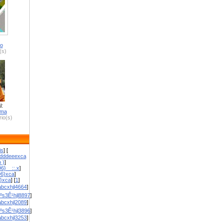
ro
(s)
l:
zma
io(s)
is
] [
dddeeexca
 )
]
6}__::.x
]
96}xca
]
}}xca
] [
1
]
bcxhjl4664
]
ºs3Ê¹hjl8897
]
bcxhjl2089
]
ºs3Ê¹hjl3896
]
bcxhjl3253
]