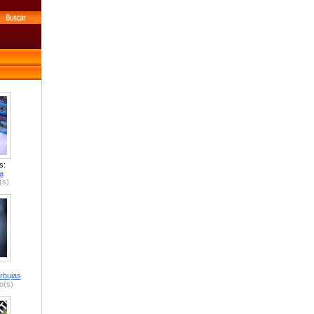
s:
a
(s)
rbujas
o(s)