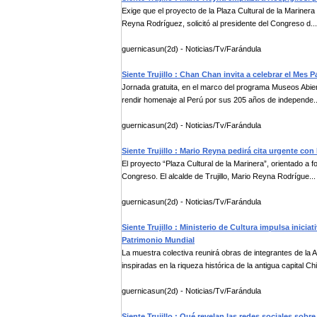
Exige que el proyecto de la Plaza Cultural de la Mariner
Reyna Rodríguez, solicitó al presidente del Congreso d...
guernicasun(2d) - Noticias/Tv/Farándula
Siente Trujillo : Chan Chan invita a celebrar el Mes Pa
Jornada gratuita, en el marco del programa Museos Abierto
rendir homenaje al Perú por sus 205 años de independe..
guernicasun(2d) - Noticias/Tv/Farándula
Siente Trujillo : Mario Reyna pedirá cita urgente con
El proyecto “Plaza Cultural de la Marinera”, orientado a for
Congreso. El alcalde de Trujillo, Mario Reyna Rodrígue...
guernicasun(2d) - Noticias/Tv/Farándula
Siente Trujillo : Ministerio de Cultura impulsa inici
Patrimonio Mundial
La muestra colectiva reunirá obras de integrantes de la A
inspiradas en la riqueza histórica de la antigua capital Ch
guernicasun(2d) - Noticias/Tv/Farándula
Siente Trujillo : Qué revelan las redes sociales sobre