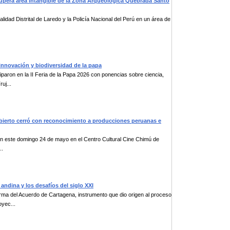
recupera área intangible de la Zona Arqueológica Quebrada Santo
lidad Distrital de Laredo y la Policía Nacional del Perú en un área de
 innovación y biodiversidad de la papa
paron en la II Feria de la Papa 2026 con ponencias sobre ciencia,
uj...
scubierto cerró con reconocimiento a producciones peruanas e
 fin este domingo 24 de mayo en el Centro Cultural Cine Chimú de
..
 andina y los desafíos del siglo XXI
ma del Acuerdo de Cartagena, instrumento que dio origen al proceso
oyec...