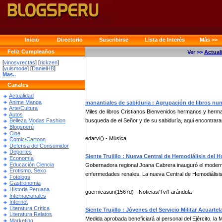
Inicio
Directorio
Suscribirse
Lista de Interés
Más >>
Feliz Cumpleaños
Ver >>
Actual
[
vinosyrectas
] [
rickzen
]
[
yulsmode
] [
DanielHB
]
Mas..
Canales
Actualidad
Anime Manga
manantiales de sabiduria : Agrupación de libros nu
Arte/Cultura
Miles de libros Cristianos Bienvenidos hermanos y herma
Autos
busqueda de el Señor y de su sabiduría, aqui encontrara
Belleza Modas Fashion
Blogsperú
Cine
edarvi() - Música
Comic/Cartoon
Defensa del Consumidor
Deportes
Siente Trujillo : Nueva Central de Hemodiálisis del 
Economía
Educación Ciencia
Gobernadora regional Joana Cabrera inauguró el moderno
Erotismo, Sexo
enfermedades renales. La nueva Central de Hemodiálisis 
Fotologs
Gastronomia
Historia Peruana
guernicasun(1567d) - Noticias/Tv/Farándula
Internacionales
Internet
Literatura Crítica
Siente Trujillo : Jóvenes del Servicio Militar Acuarte
Literatura Relatos
Medida aprobada beneficiará al personal del Ejército, la 
Marketing