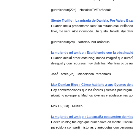
guernicasun(22d) - Noticias/Tv/Farándula
Siente Trujillo : La mirada de Daniela. Por Valery Baz
Cuando me la presentaron sentí su mirada escudriñando 
leve, me sentí algo incómodo. Un gusto Daniela, dije dánd
guernicasun(2d) - Noticias/Tv/Farándula
la mujer de mi amigo : Escribiendo con la obstinaci
Cuando decidí crear este blog, nunca imaginé que durar
desigual y con recursos muy distintos. Mientras otros aut
José Torres(2d) - Miscelanea Personales
Max Damian Blog : Cómo hablarle a tus jóvenes de p
Hay conversaciones que los líderes juveniles postergan 
algoritmo no espera. Muchos jóvenes y adolescentes que
Max D.(32d) - Música
la mujer de mi amigo : La extraña costumbre de mir
Hacer un blog fue algo que nunca tuve en mente. Contin
parecido a compartir historias y anécdotas con personas 