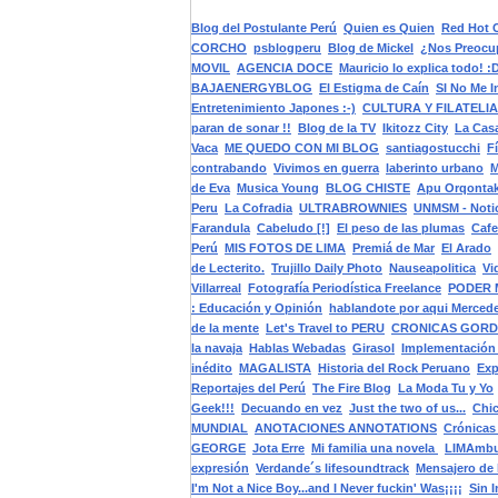
Blog del Postulante Perú
Quien es Quien
Red Hot C
CORCHO
psblogperu
Blog de Mickel
¿Nos Preocu
MOVIL
AGENCIA DOCE
Mauricio lo explica todo! :
BAJAENERGYBLOG
El Estigma de Caín
SI No Me I
Entretenimiento Japones :-)
CULTURA Y FILATELIA
paran de sonar !!
Blog de la TV
Ikitozz City
La Casa
Vaca
ME QUEDO CON MI BLOG
santiagostucchi
F
contrabando
Vivimos en guerra
laberinto urbano
M
de Eva
Musica Young
BLOG CHISTE
Apu Orqontak
Peru
La Cofradia
ULTRABROWNIES
UNMSM - Notic
Farandula
Cabeludo [!]
El peso de las plumas
Cafe
Perú
MIS FOTOS DE LIMA
Premiá de Mar
El Arado
de Lecterito.
Trujillo Daily Photo
Nauseapolitica
Vi
Villarreal
Fotografía Periodística Freelance
PODER 
: Educación y Opinión
hablandote por aqui Merced
de la mente
Let's Travel to PERU
CRONICAS GORD
la navaja
Hablas Webadas
Girasol
Implementación 
inédito
MAGALISTA
Historia del Rock Peruano
Exp
Reportajes del Perú
The Fire Blog
La Moda Tu y Yo
Geek!!!
Decuando en vez
Just the two of us...
Chic
MUNDIAL
ANOTACIONES ANNOTATIONS
Crónicas 
GEORGE
Jota Erre
Mi familia una novela
LIMAmbu
expresión
Verdande´s lifesoundtrack
Mensajero de
I'm Not a Nice Boy...and I Never fuckin' Was¡¡¡¡
Sin 