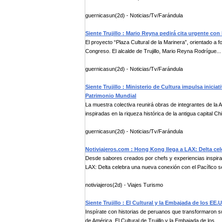
guernicasun(2d) - Noticias/Tv/Farándula
Siente Trujillo : Mario Reyna pedirá cita urgente con
El proyecto “Plaza Cultural de la Marinera”, orientado a for
Congreso. El alcalde de Trujillo, Mario Reyna Rodrígue...
guernicasun(2d) - Noticias/Tv/Farándula
Siente Trujillo : Ministerio de Cultura impulsa inici
Patrimonio Mundial
La muestra colectiva reunirá obras de integrantes de la A
inspiradas en la riqueza histórica de la antigua capital Ch
guernicasun(2d) - Noticias/Tv/Farándula
Notiviajeros.com : Hong Kong llega a LAX: Delta cel
Desde sabores creados por chefs y experiencias inspira
LAX: Delta celebra una nueva conexión con el Pacífico se
notiviajeros(2d) - Viajes Turismo
Siente Trujillo : El Cultural y la Embajada de los EE.
Inspírate con historias de peruanos que transformaron s
de América. El Cultural de Trujillo y la Embajada de los ...