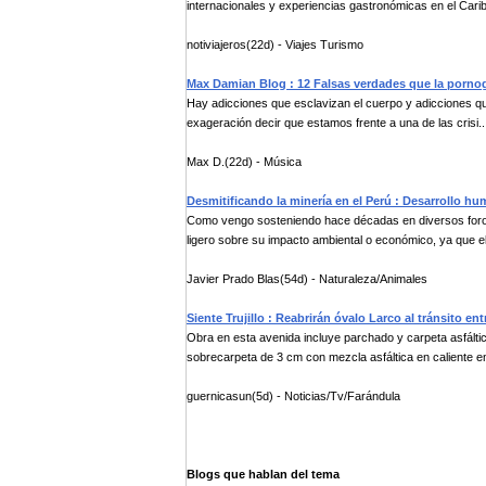
internacionales y experiencias gastronómicas en el Carib
notiviajeros(22d) - Viajes Turismo
Max Damian Blog : 12 Falsas verdades que la pornogr
Hay adicciones que esclavizan el cuerpo y adicciones qu
exageración decir que estamos frente a una de las crisi..
Max D.(22d) - Música
Desmitificando la minería en el Perú : Desarrollo h
Como vengo sosteniendo hace décadas en diversos foros, d
ligero sobre su impacto ambiental o económico, ya que el 
Javier Prado Blas(54d) - Naturaleza/Animales
Siente Trujillo : Reabrirán óvalo Larco al tránsito ent
Obra en esta avenida incluye parchado y carpeta asfálti
sobrecarpeta de 3 cm con mezcla asfáltica en caliente en
guernicasun(5d) - Noticias/Tv/Farándula
Blogs que hablan del tema