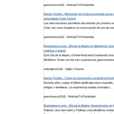
guernicasun(2d) - Noticias/Tv/Farándula
Siente Trujillo : Ministerio de Cultura invertirá cerc
amurallado Gran Chimú
Las intervenciones permitirán documentar por primera v
Chan. Así como fortalecer la conservación de uno de sus 
guernicasun(2d) - Noticias/Tv/Farándula
Notiviajeros.com : Día de la Madre en Miraflores: Es
celebrar a mamá
Este Día de la Madre, el Hotel Real InterContinental Lim
Miraflores: Estas son las tres experiencias gastronómicas
notiviajeros(2d) - Viajes Turismo
Siente Trujillo : Cómo la tecnología convirtió al hin
Durante años, seguir el fútbol significaba mirar el partido
amigos o familiares. La experiencia estaba centrada c...
guernicasun(22d) - Noticias/Tv/Farándula
Notiviajeros.com : Día de la Madre: Experiencias en 
Pullman Lima San Isidro y Pullman Lima Miraflores invita