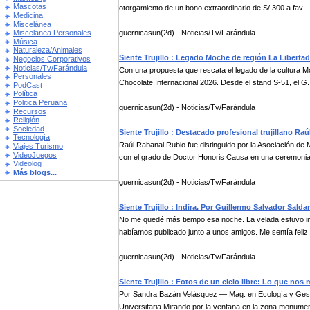
Mascotas
otorgamiento de un bono extraordinario de S/ 300 a fav...
Medicina
Miscelánea
guernicasun(2d) - Noticias/Tv/Farándula
Miscelanea Personales
Música
Naturaleza/Animales
Siente Trujillo : Legado Moche de región La Libertad
Negocios Corporativos
Noticias/Tv/Farándula
Con una propuesta que rescata el legado de la cultura Mo
Personales
Chocolate Internacional 2026. Desde el stand S-51, el G.
PodCast
Política
Politica Peruana
guernicasun(2d) - Noticias/Tv/Farándula
Recursos
Religión
Sociedad
Siente Trujillo : Destacado profesional trujillano R
Tecnología
Raúl Rabanal Rubio fue distinguido por la Asociación de
Viajes Turismo
VideoJuegos
con el grado de Doctor Honoris Causa en una ceremonia 
Videolog
Más blogs...
guernicasun(2d) - Noticias/Tv/Farándula
Siente Trujillo : Indira. Por Guillermo Salvador Salda
No me quedé más tiempo esa noche. La velada estuvo int
habíamos publicado junto a unos amigos. Me sentía feliz.
guernicasun(2d) - Noticias/Tv/Farándula
Siente Trujillo : Fotos de un cielo libre: Lo que no
Por Sandra Bazán Velásquez — Mag. en Ecología y Gestió
Universitaria Mirando por la ventana en la zona monument