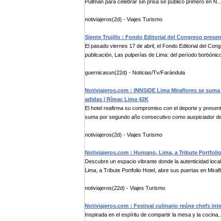
Pullman para celebrar sin prisa se publicó primero en N..
notiviajeros(2d) - Viajes Turismo
Siente Trujillo : Fondo Editorial del Congreso presen
El pasado viernes 17 de abril, el Fondo Editorial del Co
publicación, Las pulperías de Lima: del período borbónico 
guernicasun(22d) - Noticias/Tv/Farándula
Notiviajeros.com : INNSiDE Lima Miraflores se sum
adidas | Rímac Lima 42K
El hotel reafirma su compromiso con el deporte y prese
suma por segundo año consecutivo como auspiciador de 
notiviajeros(2d) - Viajes Turismo
Notiviajeros.com : Humano, Lima, a Tribute Portfolio
Descubre un espacio vibrante donde la autenticidad loc
Lima, a Tribute Portfolio Hotel, abre sus puertas en Miraflo
notiviajeros(22d) - Viajes Turismo
Notiviajeros.com : Festival culinario reúne chefs in
Inspirada en el espíritu de compartir la mesa y la cocina,