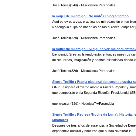
José Torres(54d) - Miscelanea Personales
la mujer de mi amigo : No maté el blog a tiempo
Aquí estoy otra vez, practicando mi redacción en un blog
No tengo la culpa de hacer las cosas al revés: empezar p
José Torres(32d) - Miscelanea Personales
la mujer de mi amigo : Si alguna vez me encuentras 
Bienvenido.Si estás leyendo esto, entonces nuestros c
de recuerdos, imaginación y noches silenciosas donde las
José Torres(32d) - Miscelanea Personales
Siente Trujillo : Franja electoral de segunda vuelta s
ONPE asignará el mismo monto a Fuerza Popular y Juntos 
que competirán en la Segunda Elección Presidencial (SEP
guernicasun(32d) - Noticias/Tv/Farándula
Siente Trujillo : Regresa ‘Noche de Luna’: Historia,
Miraflores
Después de tres años de ausencia, la Sociedad de Benefic
experiencia cultural y nocturna que busca revalorar la ...