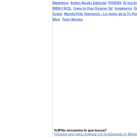
Marketing
Andes Books Editorial
POIESIS
El rincó
BIEN FÁCIL
Gana lo Que Quieras Ya!
breakpoint
E
Gratis
MundoTeVe Television : Lo mejor de la Tv Pe
Blog
Todo Musica
%3FNo encuentra lo que busca?
Presione aquí para continuar con la búsqueda en Blog