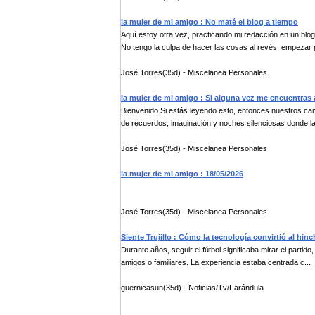
la mujer de mi amigo : No maté el blog a tiempo
Aquí estoy otra vez, practicando mi redacción en un blog
No tengo la culpa de hacer las cosas al revés: empezar p
José Torres(35d) - Miscelanea Personales
la mujer de mi amigo : Si alguna vez me encuentras 
Bienvenido.Si estás leyendo esto, entonces nuestros c
de recuerdos, imaginación y noches silenciosas donde las
José Torres(35d) - Miscelanea Personales
la mujer de mi amigo : 18/05/2026
José Torres(35d) - Miscelanea Personales
Siente Trujillo : Cómo la tecnología convirtió al hin
Durante años, seguir el fútbol significaba mirar el partido
amigos o familiares. La experiencia estaba centrada c...
guernicasun(35d) - Noticias/Tv/Farándula