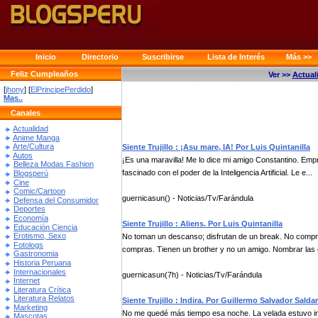
Inicio
Directorio
Suscribirse
Lista de Interés
Más >>
Feliz Cumpleaños
Ver >>
Actual
[
jhony
] [
ElPrincipePerdido
]
Mas..
Canales
Actualidad
Anime Manga
Arte/Cultura
Siente Trujillo : ¡Asu mare, IA! Por Luis Quintanilla
Autos
¡Es una maravilla! Me lo dice mi amigo Constantino. Empre
Belleza Modas Fashion
fascinado con el poder de la Inteligencia Artificial. Le e...
Blogsperú
Cine
Comic/Cartoon
guernicasun() - Noticias/Tv/Farándula
Defensa del Consumidor
Deportes
Economía
Siente Trujillo : Aliens. Por Luis Quintanilla
Educación Ciencia
Erotismo, Sexo
No toman un descanso; disfrutan de un break. No compra
Fotologs
compras. Tienen un brother y no un amigo. Nombrar las c
Gastronomia
Historia Peruana
Internacionales
guernicasun(7h) - Noticias/Tv/Farándula
Internet
Literatura Crítica
Literatura Relatos
Siente Trujillo : Indira. Por Guillermo Salvador Salda
Marketing
No me quedé más tiempo esa noche. La velada estuvo int
Mascotas