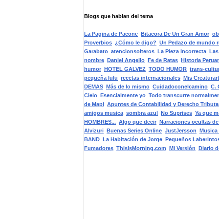
Blogs que hablan del tema
La Pagina de Pacone
Bitacora De Un Gran Amor
ob
Proverbios
¿Cómo le digo?
Un Pedazo de mundo r
Garabato
atencionsolteros
La Pieza Incorrecta
Las
nombre
Daniel Angello
Fe de Ratas
Historia Perua
humor
HOTEL GALVEZ
TODO HUMOR
trans-cultu
pequeña lulu
recetas internacionales
Mis Creaturar
DEMAS
Más de lo mismo
Cuidadoconelcamino
C. 
Cielo
Esencialmente yo
Todo transcurre normalme
de Mapi
Apuntes de Contabilidad y Derecho Tributa
amigos musica
sombra azul
No Suprises
Ya que m
HOMBRES...
Algo que decir
Narraciones ocultas d
Alvizuri
Buenas Series Online
JustJersson
Musica
BAND
La Habitación de Jorge
Pequeños Laberinto
Fumadores
ThisIsMorning.com
Mi Versión
Diario 