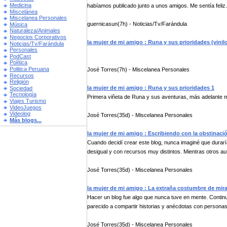
Medicina
habíamos publicado junto a unos amigos. Me sentía feliz.
Miscelánea
Miscelanea Personales
guernicasun(7h) - Noticias/Tv/Farándula
Música
Naturaleza/Animales
Negocios Corporativos
la mujer de mi amigo : Runa y sus prioridades (vinil
Noticias/Tv/Farándula
Personales
PodCast
Política
Politica Peruana
José Torres(7h) - Miscelanea Personales
Recursos
Religión
la mujer de mi amigo : Runa y sus prioridades 1
Sociedad
Tecnología
Primera viñeta de Runa y sus aventuras, más adelante má
Viajes Turismo
VideoJuegos
Videolog
José Torres(35d) - Miscelanea Personales
Más blogs...
la mujer de mi amigo : Escribiendo con la obstinaci
Cuando decidí crear este blog, nunca imaginé que durar
desigual y con recursos muy distintos. Mientras otros aut
José Torres(35d) - Miscelanea Personales
la mujer de mi amigo : La extraña costumbre de mir
Hacer un blog fue algo que nunca tuve en mente. Contin
parecido a compartir historias y anécdotas con personas 
José Torres(35d) - Miscelanea Personales