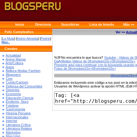
Inicio
Directorio
Suscribirse
Lista de Interés
Más >>
Feliz Cumpleaños
Ver >>
Actual
[
La Mula
] [
Kelvin Almeida
] [
Pedrin
]
Mas..
Canales
Actualidad
%3FNo encuentra lo que busca?
Youtube - Videos de 
Anime Manga
DailyMotion Videos de 0fromsleep15v+0fromsleep15v+
Arte/Cultura
Presione aquí para continuar con la búsqueda usando 
Autos
Fotos de 0fromsleep15v+0fromsleep15v+
Belleza Modas Fashion
Blogsperú
0fromsleep15v+
Cine
Comic/Cartoon
Enlázanos incluyendo este código a tus post en la edi
Defensa del Consumidor
Usuarios de Wordpress activar la opción HTML (Edit 
Deportes
Economía
Educación Ciencia
Erotismo, Sexo
Fotologs
Gastronomia
Historia Peruana
Internacionales
Internet
Literatura Crítica
Literatura Relatos
Marketing
Mascotas