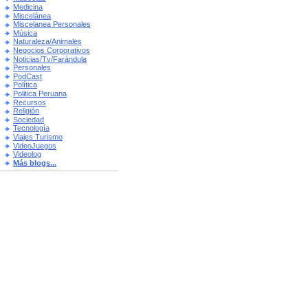
Medicina
Miscelánea
Miscelanea Personales
Música
Naturaleza/Animales
Negocios Corporativos
Noticias/Tv/Farándula
Personales
PodCast
Política
Politica Peruana
Recursos
Religión
Sociedad
Tecnología
Viajes Turismo
VideoJuegos
Videolog
Más blogs...