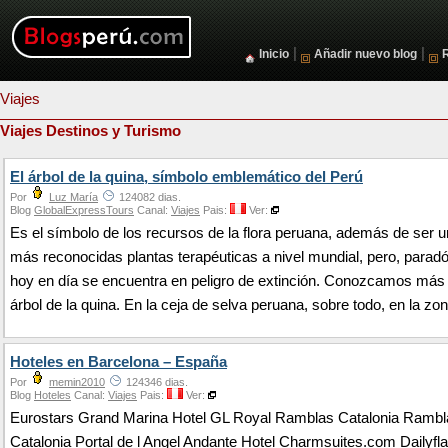
|
|
Inicio
Añadir nuevo blog
Viajes
Viajes Destinos y Turismo
El árbol de la quina, símbolo emblemático del Perú
Por
Luz María
124082 dias.
Blog
GlobalExpressTours
Canal:
Viajes
Pais:
Ver:
Es el símbolo de los recursos de la flora peruana, además de ser u
más reconocidas plantas terapéuticas a nivel mundial, pero, parad
hoy en día se encuentra en peligro de extinción. Conozcamos más 
árbol de la quina. En la ceja de selva peruana, sobre todo, en la zo
Hoteles en Barcelona – España
Por
memin2010
124346 dias.
Blog
Hoteles
Canal:
Viajes
Pais:
Ver:
Eurostars Grand Marina Hotel GL Royal Ramblas Catalonia Rambl
Catalonia Portal de l Angel Andante Hotel Charmsuites.com Dailyfla