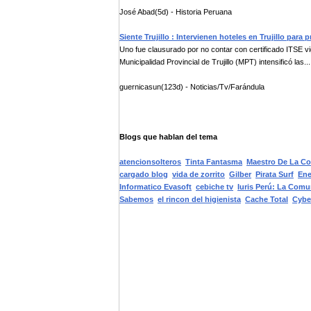
José Abad(5d) - Historia Peruana
Siente Trujillo : Intervienen hoteles en Trujillo par
Uno fue clausurado por no contar con certificado ITSE v
Municipalidad Provincial de Trujillo (MPT) intensificó las...
guernicasun(123d) - Noticias/Tv/Farándula
Blogs que hablan del tema
atencionsolteros
Tinta Fantasma
Maestro De La C
cargado blog
vida de zorrito
Gilber
Pirata Surf
Ene
Informatico Evasoft
cebiche tv
Iuris Perú: La Comu
Sabemos
el rincon del higienista
Cache Total
Cybe