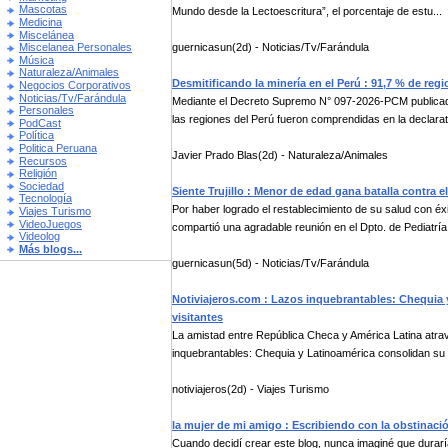
Mascotas
Mundo desde la Lectoescritura”, el porcentaje de estu...
Medicina
Miscelánea
guernicasun(2d) - Noticias/Tv/Farándula
Miscelanea Personales
Música
Naturaleza/Animales
Desmitificando la minería en el Perú : 91,7 % de re
Negocios Corporativos
Noticias/Tv/Farándula
Mediante el Decreto Supremo N° 097-2026-PCM publicado e
Personales
las regiones del Perú fueron comprendidas en la declarat
PodCast
Política
Politica Peruana
Javier Prado Blas(2d) - Naturaleza/Animales
Recursos
Religión
Sociedad
Siente Trujillo : Menor de edad gana batalla contra el
Tecnología
Por haber logrado el restablecimiento de su salud con éxi
Viajes Turismo
VideoJuegos
compartió una agradable reunión en el Dpto. de Pediatría 
Videolog
Más blogs...
guernicasun(5d) - Noticias/Tv/Farándula
Notiviajeros.com : Lazos inquebrantables: Chequia 
visitantes
La amistad entre República Checa y América Latina atr
inquebrantables: Chequia y Latinoamérica consolidan su 
notiviajeros(2d) - Viajes Turismo
la mujer de mi amigo : Escribiendo con la obstinaci
Cuando decidí crear este blog, nunca imaginé que durar