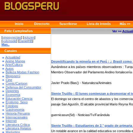
Inicio
Directorio
Suscribirse
Lista de Interés
Más >>
Feliz Cumpleaños
Ver >>
Actual
[
vinosyrectas
] [
rickzen
]
[
yulsmode
] [
DanielHB
]
Mas..
Canales
Actualidad
Anime Manga
Desmitificando la minería en el Perú : ¿ Brasil com
Arte/Cultura
Aunándose a los países miembros observadores : Turquía
Autos
Miembro Observador del Parlamento Andino fortalecería e
Belleza Modas Fashion
Blogsperú
Cine
Javier Prado Blas() - Naturaleza/Animales
Comic/Cartoon
Defensa del Consumidor
Deportes
Siente Trujillo : El lunes comienzan a desmontar el 
Economía
Educación Ciencia
El domingo se cierra el centro de abastos y los comerc
Erotismo, Sexo
pasaje San Agustín. El alcalde provincial Mario Reyna Ro
Fotologs
Gastronomia
Historia Peruana
guernicasun(5d) - Noticias/Tv/Farándula
Internacionales
Internet
Literatura Crítica
Siente Trujillo : Estudiantes de 2.° grado de primaria
Literatura Relatos
Un notable avance en la calidad educativa se consolida en
Marketing