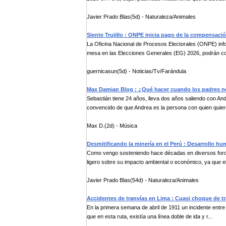
Javier Prado Blas(5d) - Naturaleza/Animales
Siente Trujillo : ONPE inicia pago de la compensa
La Oficina Nacional de Procesos Electorales (ONPE) inf
mesa en las Elecciones Generales (EG) 2026, podrán cob
guernicasun(5d) - Noticias/Tv/Farándula
Max Damian Blog : ¿Qué hacer cuando los padres n
Sebastián tiene 24 años, lleva dos años saliendo con And
convencido de que Andrea es la persona con quien quier
Max D.(2d) - Música
Desmitificando la minería en el Perú : Desarrollo h
Como vengo sosteniendo hace décadas en diversos foros, d
ligero sobre su impacto ambiental o económico, ya que el 
Javier Prado Blas(54d) - Naturaleza/Animales
Accidentes de tranvías en Lima : Cuasi choque de tra
En la primera semana de abril de 1911 un incidente entre d
que en esta ruta, existía una línea doble de ida y r...