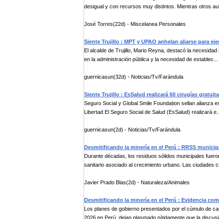
desigual y con recursos muy distintos. Mientras otros aut
José Torres(22d) - Miscelanea Personales
Siente Trujillo : MPT y UPAO anhelan aliarse para ej
El alcalde de Trujillo, Mario Reyna, destacó la necesidad
en la administración pública y la necesidad de establec...
guernicasun(32d) - Noticias/Tv/Farándula
Siente Trujillo : EsSalud realizará 60 cirugías gratui
Seguro Social y Global Smile Foundation sellan alianza es
Libertad El Seguro Social de Salud (EsSalud) realizará e..
guernicasun(2d) - Noticias/Tv/Farándula
Desmitificando la minería en el Perú : RRSS municip
Durante décadas, los residuos sólidos municipales fuer
sanitario asociado al crecimiento urbano. Las ciudades cr
Javier Prado Blas(2d) - Naturaleza/Animales
Desmitificando la minería en el Perú : Evidencia com
Los planes de gobierno presentados por el cúmulo de can
2026 en Perú, dejan plasmado nítidamente que la discusi