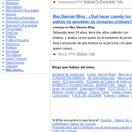
Noticias/Tv/Farándula
|
Info
guernicasun
(3d)
Medicina
Miscelánea
Miscelanea Personales
Música
Max Damian Blog : ¿Qué hacer cuando los
Naturaleza/Animales
padres no aprueban un noviazgo cristiano
Negocios Corporativos
Noticias/Tv/Farándula
consejo en Max Damian Blog
Personales
Sebastián tiene 24 años, lleva dos años saliendo con
PodCast
Política
Andrea, y ambos sirven juntos en el ministerio de jóven
Politica Peruana
Está convencido de que Andrea es la persona con quie
Recursos
Religión
quiere casars...
Sociedad
Música
|
Info
Max D.
(55d)
Tecnología
Viajes Turismo
VideoJuegos
Videolog
Blogs que hablan del tema:
Más blogs...
tecnicas de seduccion
Carlos Yancul News
Blog de u
FUNDAS PALOMINOS
No Solo Seducción
MiLocura
mono
El Consumidor
El mundo de Canica,de todo co
ROBERTO VILLAVICENCIO - MARKETING
blaos!
C
Linux, en español
Catequista Online
COCTELES Y 
Mujeres, moda y belleza
Traxxo Tutos
Lineas Chuec
Consumidor
FÁCIL DE DIGERIR
mujeres y belleza
%3FNo encuentra lo que busca?
Youtube - Videos de c
DailyMotion Videos de consejo
Presione aquí para continuar con la búsqueda usando 
Fotos de consejo