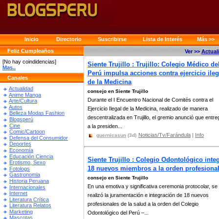
Inicio
Directorio
Suscribirse
Lista de Interés
Más >>
Feliz Cumpleaños
Ver >>
Actual
[No hay coindidencias]
Siente Trujillo : Trujillo: Colegio Médico de
Mas..
Perú impulsa acciones contra ejercicio ileg
Canales
de la Medicina
Actualidad
consejo en Siente Trujillo
Anime Manga
Durante el I Encuentro Nacional de Comités contra el
Arte/Cultura
Autos
Ejercicio Ilegal de la Medicina, realizado de manera
Belleza Modas Fashion
descentralizada en Trujillo, el gremio anunció que entre
Blogsperú
Cine
a la presiden...
Comic/Cartoon
Noticias/Tv/Farándula
|
Info
guernicasun
(3d)
Defensa del Consumidor
Deportes
Economía
Educación Ciencia
Siente Trujillo : Colegio Odontológico inte
Erotismo, Sexo
18 nuevos miembros a la orden profesiona
Fotologs
Gastronomia
consejo en Siente Trujillo
Historia Peruana
En una emotiva y significativa ceremonia protocolar, se
Internacionales
Internet
realizó la juramentación e integración de 18 nuevos
Literatura Crítica
profesionales de la salud a la orden del Colegio
Literatura Relatos
Marketing
Odontológico del Perú –...
Mascotas