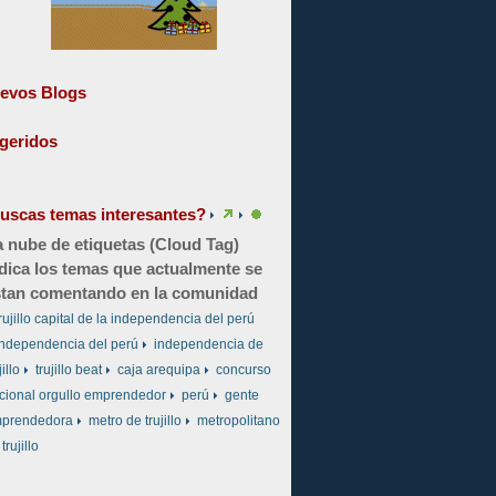
evos Blogs
geridos
uscas temas interesantes?
 nube de etiquetas (Cloud Tag)
dica los temas que actualmente se
tan comentando en la comunidad
rujillo capital de la independencia del perú
independencia del perú
independencia de
jillo
trujillo beat
caja arequipa
concurso
cional orgullo emprendedor
perú
gente
prendedora
metro de trujillo
metropolitano
trujillo