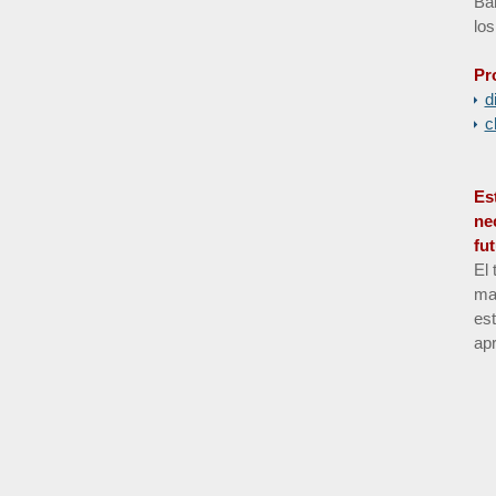
Bar
los
Pr
d
c
Es
ne
fu
El 
man
es
apr