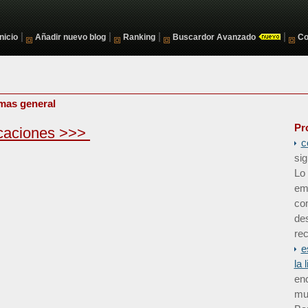
|
|
|
|
Inicio
Añadir nuevo blog
Ranking
Buscardor Avanzado
Co
mas general
Pr
caciones >>>
c
sig
Lo 
em
co
de
rec
e
la 
enc
mun