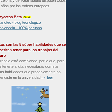
celona y del Real Madrid disputen todos
 años por los trofeos europeos.
oyectos Beta
iariotec - blog tecnológico
holopedia - 100% peruano
tas son las 5 súper habilidades que se
cesitan tener para los trabajos del
turo
trabajo está cambiando, por lo que, para
tenerte al día, necesitarás dominar
tas habilidades que probablemente no
endiste en la universidad...
leer