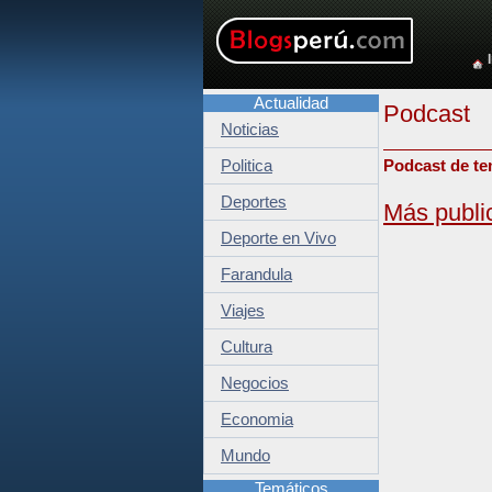
Actualidad
Podcast
Noticias
Politica
Podcast de te
Deportes
Más publi
Deporte en Vivo
Farandula
Viajes
Cultura
Negocios
Economia
Mundo
Temáticos