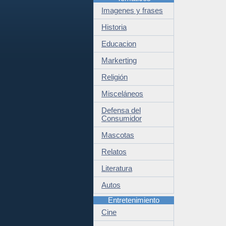
Imagenes y frases
Historia
Educacion
Markerting
Religión
Misceláneos
Defensa del
Consumidor
Mascotas
Relatos
Literatura
Autos
Entretenimiento
Cine