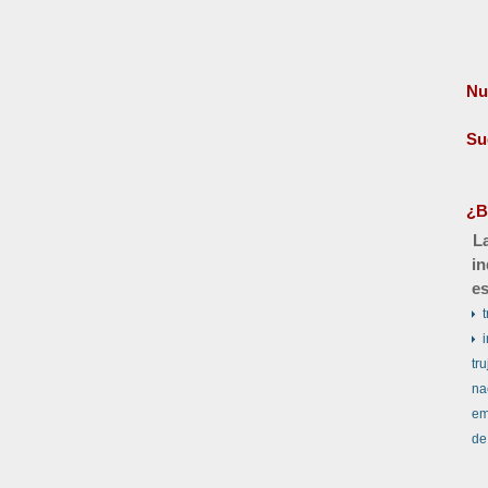
Nu
Su
¿B
La
in
es
t
tru
na
em
de 