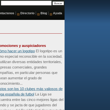
|
|
|
ntactenos
Directorio
Blog
Ayuda
omociones y auspiciadores
ómo hacer un logotipo
El logotipo es un
no especial reconocible en la sociedad.
utilizan diversas entidades territoriales,
presas comerciales, grandes
mpañías, en particular personas que
sean aumentar el grado de
onocimiento...
stos son los 10 clubes más valiosos de
liga española de futbol
La Liga se
uentra entre las cinco mejores ligas del
do y se jacta de que jugadores del