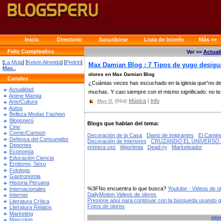
Inicio
Directorio
Suscribirse
Lista de Interés
Más >>
Feliz Cumpleaños
Ver >>
Actual
[
La Mula
] [
Kelvin Almeida
] [
Pedrin
]
Max Damian Blog : 7 Tipos de yugo desigua
Mas..
olores en Max Damian Blog
Canales
¿Cuántas veces has escuchado en la iglesia que“no de
Actualidad
muchas. Y casi siempre con el mismo significado: no te 
Anime Manga
Música
|
Info
Max D.
(56d)
Arte/Cultura
Autos
Belleza Modas Fashion
Blogsperú
Blogs que hablan del tema:
Cine
Comic/Cartoon
Decoración de la Casa
Diario de imigrantes
El Camine
Defensa del Consumidor
Decoración de Interiores
CRUZANDO EL UNIVERSO..
Deportes
primera vez
Algoritmia
Dead-ry
Marketeador
Economía
Educación Ciencia
Erotismo, Sexo
Fotologs
Gastronomia
Historia Peruana
%3FNo encuentra lo que busca?
Youtube - Videos de o
Internacionales
DailyMotion Videos de olores
Internet
Presione aquí para continuar con la búsqueda usando 
Literatura Crítica
Fotos de olores
Literatura Relatos
Marketing
olo
Mascotas