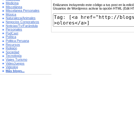
Medicina
Enlázanos incluyendo este código a tus post en la edi
Miscelánea
Usuarios de Wordpress activar la opción HTML (Edit 
Miscelanea Personales
Música
Naturaleza/Animales
Negocios Corporativos
Noticias/Tv/Farándula
Personales
PodCast
Política
Politica Peruana
Recursos
Religión
Sociedad
Tecnología
Viajes Turismo
VideoJuegos
Videolog
Más blogs...