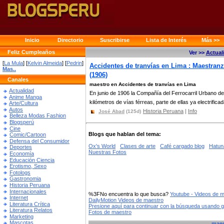
Inicio
Directorio
Suscribirse
Lista de Interés
Más >>
Feliz Cumpleaños
Ver >>
Actual
[
La Mula
] [
Kelvin Almeida
] [
Pedrin
]
Accidentes de tranvías en Lima : Maestran
Mas..
(1906)
Canales
maestro en Accidentes de tranvías en Lima
Actualidad
En junio de 1906 la Compañía del Ferrocarril Urbano de
Anime Manga
kilómetros de vías férreas, parte de ellas ya electrificad
Arte/Cultura
Autos
Historia Peruana
|
Info
José Abad
(125d)
Belleza Modas Fashion
Blogsperú
Cine
Blogs que hablan del tema:
Comic/Cartoon
Defensa del Consumidor
Ox's World
Clases de arte
Café cargado blog
Hatun
Deportes
Nuestras Fotos
Economía
Educación Ciencia
Erotismo, Sexo
Fotologs
Gastronomia
Historia Peruana
Internacionales
%3FNo encuentra lo que busca?
Youtube - Videos de 
Internet
DailyMotion Videos de maestro
Literatura Crítica
Presione aquí para continuar con la búsqueda usando 
Literatura Relatos
Fotos de maestro
Marketing
Mascotas
maes