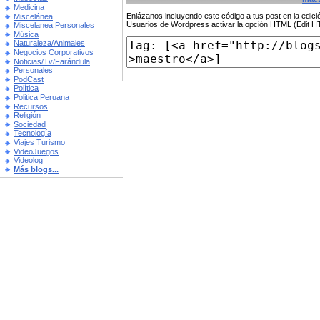
Medicina
Enlázanos incluyendo este código a tus post en la edi
Miscelánea
Usuarios de Wordpress activar la opción HTML (Edit 
Miscelanea Personales
Música
Naturaleza/Animales
Negocios Corporativos
Noticias/Tv/Farándula
Personales
PodCast
Política
Politica Peruana
Recursos
Religión
Sociedad
Tecnología
Viajes Turismo
VideoJuegos
Videolog
Más blogs...