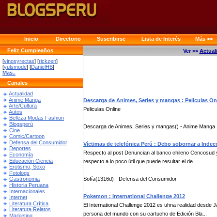
Inicio
Directorio
Suscribirse
Lista de Interés
Más >>
Feliz Cumpleaños
Ver >>
Actual
[
vinosyrectas
] [
rickzen
]
[
yulsmode
] [
DanielHB
]
Mas..
Canales
Actualidad
Anime Manga
Descarga de Animes, Series y mangas : Peliculas On
Arte/Cultura
Peliculas Online
Autos
Belleza Modas Fashion
Blogsperú
Descarga de Animes, Series y mangas() - Anime Manga
Cine
Comic/Cartoon
Defensa del Consumidor
Víctimas de telefónica Perú : Debo sobornar a Indec
Deportes
Respecto al post Denuncian al banco chileno Cencosud y 
Economía
Educación Ciencia
respecto a lo poco útil que puede resultar el de...
Erotismo, Sexo
Fotologs
Sofía(1316d) - Defensa del Consumidor
Gastronomia
Historia Peruana
Internacionales
Pokemon : International Challenge 2012
Internet
Literatura Crítica
El International Challenge 2012 es uhna realidad desde J
Literatura Relatos
persona del mundo con su cartucho de Edición Bla...
Marketing