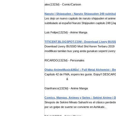
alex(1323d) - Comic/Cartoon
Naruto | Shippuden : Naruto Shippuden 249 subtitu
Les dejo un nuevo capitulo de naruto shippuden el ani
subtitulado al español Naruto Shippuden capitulo 248 [Jap
Luis Felipe(1323d) - Anime Manga
TITICENT.BLOGSPOT.COM : Download Livery BUSSI
Download Livery BUSSID Mod Shd Keren Terbaru 2019 -
modifikasi tamilan bus yang anda gunakan seperti Livery
RICARDO(1323d) - Personales
Otaku-AnimeMusic&Más! : Full Metal Alchemist : B
Capítulo 42 de FMA, espero les guste. Enjoy!! DESCARG
&
Gianfranco(1323d) - Anime Manga
Comics, Mangas, Animes y Series : Sekirei Anime | D
Sinopsis de Sekirei Minato Sahashi es el clásico perdedo
por un golpe de suerte se convierte en Ashikabi...