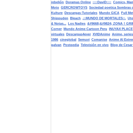
rebelión
Doramas Online
::::DaviD::::
Comics, Man
Moto
GERCROWTOYS
Sociedad poetica Sombras 
Kulture
Descargas-Tutoriales
Mundo GICA
Full Me
Shippuden
Bleach
.::MUNDO DE MORTALES::.
Uto
& Notas...
Los Nadies
&#9668;&#9824; ZONA † GRI
Corner
Mundo Anime Cartoon Peru
INUYAX PLACE
virtuales
Descargas4ever
XVIDAnime
Anime, serie
1986
cineglobal
Semuvi
Comanise
Anime Al Extr
galvan
Postpedia
Televisión en vivo
Blog de Cesar 