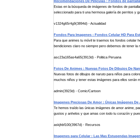
Recomendaciones De Peliculas : Fondos de pantallas
Estas en la búsqueda de imágenes de fondos de pantallas
seleccionado para ti una hermosa galería de perritos y ga
v1324g65r4g9(3894d) - Actualidad
Fondos Para Imagenes : Fondos Celular HD Para Es
Para que animes tu móvil te traemos los fondos celular
bendiciones claro no siempre pero debemos de tener la m
asc23a165as4a65(3913d) - Politica Peruana
Fotos De Animes : Nuevas Fotos De Dibujos De Naru
Nuevas fotos de dibujos de naruto para niños para color
muchos niños y tener estas imágenes para ellos serán m
admin(3923d) - Comic/Cartoon
Imagenes Preciosas De Amor : Únicas Imágenes De
Te hemos traído las únicas imágenes de amor anime, pa
gustos y anhelos y que amas con todo tu corazón y pueda
askjhbf100(3967d) - Recursos
Imagenes para Celular : Las Mas Estupendas Imagen