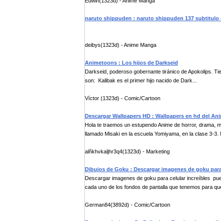
Edwin(1323d) - Anime Manga
naruto shippuden : naruto shippuden 137 subtitulo
deibys(1323d) - Anime Manga
Animetoons : Los hijos de Darkseid
Darkseid, poderoso gobernante tiránico de Apokolips. Ti
son: Kalibak es el primer hijo nacido de Dark...
Víctor (1323d) - Comic/Cartoon
Descargar Wallpapers HD : Wallpapers en hd del An
Hola te traemos un estupendo Anime de horror, drama, mi
llamado Misaki en la escuela Yomiyama, en la clase 3-3. M
alñkhvkaljhr3q4(1323d) - Marketing
Dibujos de Goku : Descargar imagenes de goku para 
Descargar imagenes de goku para celular increíbles pu
cada uno de los fondos de pantalla que tenemos para que
German84(3892d) - Comic/Cartoon