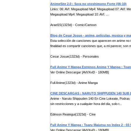
AnimeSite 2.0 : Sora no otoshimono Forte (06-10)
Links: 06: AVI: Megaupload Mp4: Megaupload 07: AVI: M
Megaupload Mp4: Megaupload 10: AVI: ...
Arael15(1323d) - Comic/Cartoon
Blog de Cesar Josue - anime, peliculas, musica y m
Esta selección de canciones que aparecen en anime no ti
finalidad es compartir canciones que, a mi parecer, son m
Cesar Josue(1323d) - Personales
Full Anime Y Manga Estrenos Anime Y Manga : Toaru
Ver Online Descargar [AVI/XviD - 180MB]
Full Anime(1323d) - Anime Manga
CINE DESCARGAS : NARUTO SHIPPUDEN 140 SUB
Anime - Naruto Shippuden 140 En Cine Lokeate, Podras Dis
sin restricciones y a cualquier hora del dia, solo t...
Edinson Reategui(1323d) - Cine
Full Anime Y Manga : Toaru Majutsu no Index 2 - 03
Ver Online Descargar [AVI/XviD - 180MB]