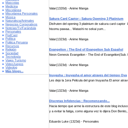
Mascotas
Medicina
Valar(1320d) - Anime Manga
Miscelánea
Miscelanea Personales
Música
Sakura Card Captor : Sakura Opening 3 Platinium
Naturaleza/Animales
Disfruten del opening 3 platinium de sakura card captor L
Negocios Corporativos
Noticias/Tv/Farándula
hisomu pawaa... Watashi no sekai yum...
Personales
PodCast
Política
Valar(1323d) - Anime Manga
Politica Peruana
Recursos
Evangelion : The End of Evangelion Sub Español
Religión
Sociedad
Neon Genesis Evangelion - The End of Evangelion(Sub. Es
Tecnología
Viajes Turismo
VideoJuegos
Valar(1323d) - Anime Manga
Videolog
Más blogs...
Inuyasha : Inuyasha el amor atraves del tiempo Ova
Les dejo la 1era Pelicula del gran Inuyasha El amor atra
Valar(1323d) - Anime Manga
Discretas Infidencias : Recomenzando...
Hacia tiempo que arme la estructura de este blog inclu
y a evitar la fatiga, como alguna vez lo dijera Don Benito,.
Eduardo Luke (1323d) - Personales