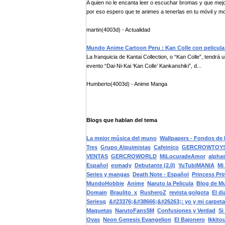
A quien no le encanta leer o escuchar bromas y que mejo
por eso espero que te animes a tenerlas en tu móvil y mo
martin(4003d) - Actualidad
Mundo Anime Cartoon Peru : Kan Colle con pelicula 
La franquicia de Kantai Collection, o “Kan Colle”, tendrá 
evento “Dai-Ni-Kai ‘Kan Colle’ Kankanshiki”, d...
Humberto(4003d) - Anime Manga
Blogs que hablan del tema
La mejor música del muno
Wallpapers - Fondos de E
Tres
Grupo Alquimistas
Cafeinico
GERCROWTOYS
VENTAS
GERCROWORLD
MiLocuradeAmor
alpha
Español
esmady
Debutante (2.0)
YuTubiMANIA
Mi
Series y mangas
Death Note - Español
Princess Pri
MundoHobbie
Anime
Naruto la Pelicula
Blog de M
Domain
Braulito_x
RusheroZ
revista golgota
El d
Seriesq
&#23376;&#38666;&#26263;: yo y mi carpet
Maquetas
NarutoFansSM
Confusiones y Verdad
Si
Ovas
Neon Genesis Evangelion
El Bajonero
Ikkito