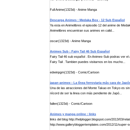
Full Anime(1323d) - Anime Manga
Descarga Animes : Medaka Box - 12 Sub Español
Ya esta en Animelibres el episodio 12 del anime de Med
Animelibres encuentran sus animes en calid...
oscar(1323d) - Anime Manga
Animes Sub : Fairy Tail 46 Sub Español
Fairy Tail 46 sub español . En Animes-Sub podras ver el 
Fairy Tail . Tambien puedes visitarnos en los mucho...
edwinpgm(1323d) - Comic/Cartoon
japan-animex : La línea ferroviaria más cara de Japó
Una de las atracciones del Monte Takao en Tokyo es sin d
récord de ser la linea con más pendiente de Japó...
fallen(1323d) - Comic/Cartoon
Animes y manga online : links
links del blog http://helplogger.blogspot.com/2013/03/rel
http://www.gallerybloggertemplates.com/2012/11/super-se