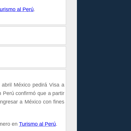
urismo al Perú
.
abril México pedirá Visa a
 Perú confirmó que a partir
ingresar a México con fines
imero en
Turismo al Perú
.