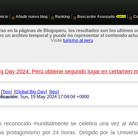
|
|
|
|
Inicio
Añadir nuevo blog
Ranking
Buscardor Avanzado
Co
as en la páginas de Blogsperu, los resultados son los ultimos c
es un archivo temporal y puede no representar el contenido actu
Visite
turismo al peru
ig Day 2024: Perú obtiene segundo lugar en certamen m
[
Tips
] [
Global Big Day
] [
tips
]
licación:
Sun, 19 May 2024 17:04:04 +0000
o reconocido mundialmente se celebra una vez al año
a protagonismo por 24 horas. Dirigido por la Univers