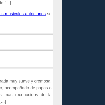
de […]
os musicales autóctonos
se
ntrada muy suave y cremosa.
nto, acompañado de papas o
s más reconocidos de la
 […]