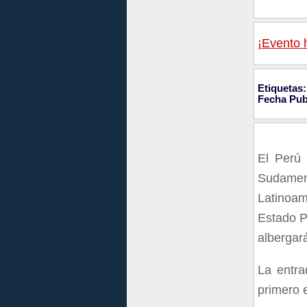
¡Evento h
Etiquetas:
Fecha Pub
El Perú 
Sudamer
Latinoam
Estado P
albergar
La entr
primero