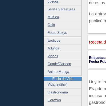
Juegos
de estos
Series y Peliculas
La entr
Música
publicó 
Ocio
Fotos Sexys
Eróticos
Receta 
Adultos
Videos
Etiquetas:
Fecha Pub
Comic/Cartoon
Anime Manga
Estilo de Vida
Hoy te t
Vida real(tm)
Es ademá
Gastronomía
incluso
Corazón
gastrono