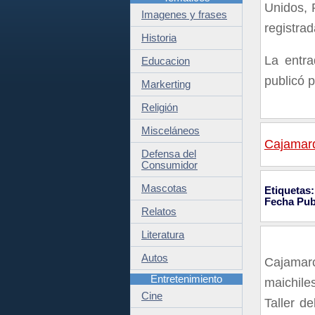
Unidos, 
Imagenes y frases
registra
Historia
La entr
Educacion
publicó 
Markerting
Religión
Misceláneos
Cajamarq
Defensa del
Consumidor
Mascotas
Etiquetas:
Fecha Pub
Relatos
Literatura
Autos
Cajamarc
Entretenimiento
maichile
Cine
Taller d