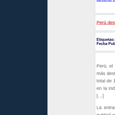
Perú des
Etiquetas:
Fecha Pub
Perú, el
más dest
total de
en la in
[…]
La entr