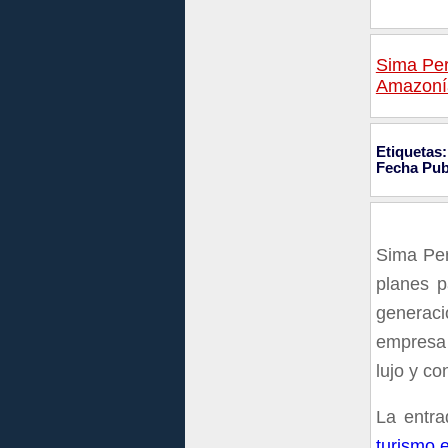
Sima Per
Amazoní
Etiquetas:
Fecha Pub
Sima Per
planes p
generaci
empresa 
lujo y c
La entr
turismo 