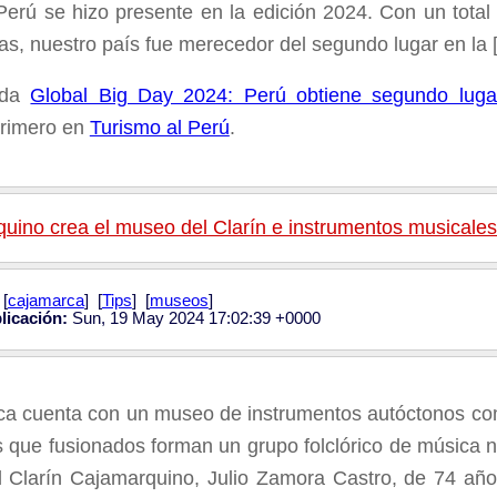
Perú se hizo presente en la edición 2024. Con un tota
das, nuestro país fue merecedor del segundo lugar en la 
ada
Global Big Day 2024: Perú obtiene segundo luga
primero en
Turismo al Perú
.
uino crea el museo del Clarín e instrumentos musicale
[
cajamarca
] [
Tips
] [
museos
]
licación:
Sun, 19 May 2024 17:02:39 +0000
a cuenta con un museo de instrumentos autóctonos como e
s que fusionados forman un grupo folclórico de música n
el Clarín Cajamarquino, Julio Zamora Castro, de 74 años