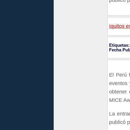
publicó 
Iquitos 
Etiquetas:
Fecha Pub
El Perú 
eventos 
obtener 
MICE Awa
La entr
publicó 