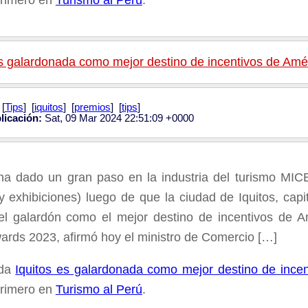
primero en
Turismo al Perú
.
es galardonada como mejor destino de incentivos de Amé
[
Tips
] [
iquitos
] [
premios
] [
tips
]
licación:
Sat, 09 Mar 2024 22:51:09 +0000
ha dado un gran paso en la industria del turismo MICE
y exhibiciones) luego de que la ciudad de Iquitos, capit
el galardón como el mejor destino de incentivos de A
rds 2023, afirmó hoy el ministro de Comercio […]
ada
Iquitos es galardonada como mejor destino de incen
primero en
Turismo al Perú
.