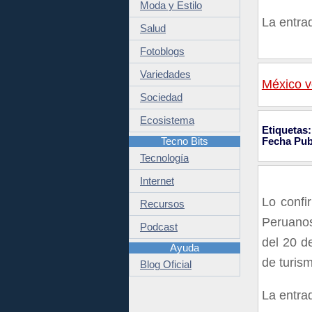
Moda y Estilo
La entr
Salud
Fotoblogs
Variedades
México v
Sociedad
Ecosistema
Etiquetas:
Tecno Bits
Fecha Pub
Tecnología
Internet
Lo confi
Recursos
Peruanos
Podcast
del 20 d
Ayuda
de turis
Blog Oficial
La entr