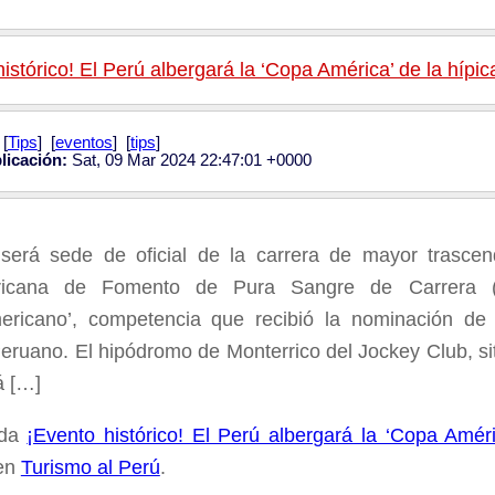
istórico! El Perú albergará la ‘Copa América’ de la hípic
[
Tips
] [
eventos
] [
tips
]
licación:
Sat, 09 Mar 2024 22:47:01 +0000
será sede de oficial de la carrera de mayor trascen
icana de Fomento de Pura Sangre de Carrera (
ericano’, competencia que recibió la nominación de
eruano. El hipódromo de Monterrico del Jockey Club, sit
á […]
ada
¡Evento histórico! El Perú albergará la ‘Copa Améri
 en
Turismo al Perú
.