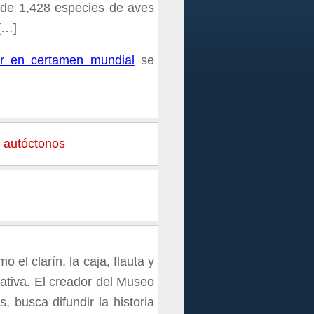
l de 1,428 especies de aves
[…]
r en certamen mundial
se
s autóctonos
l clarín, la caja, flauta y
ativa. El creador del Museo
, busca difundir la historia