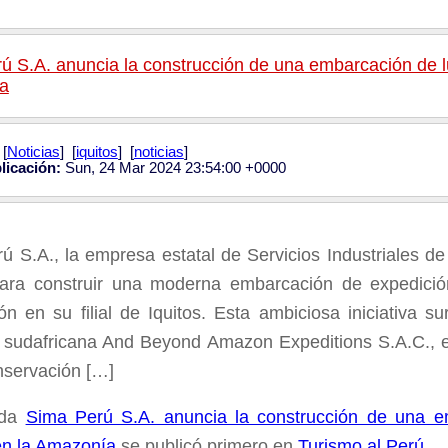
ú S.A. anuncia la construcción de una embarcación de lu
a
[
Noticias
] [
iquitos
] [
noticias
]
licación:
Sun, 24 Mar 2024 23:54:00 +0000
ú S.A., la empresa estatal de Servicios Industriales de
ara construir una moderna embarcación de expedición f
ón en su filial de Iquitos. Esta ambiciosa iniciativa s
sudafricana And Beyond Amazon Expeditions S.A.C., e
onservación […]
ada
Sima Perú S.A. anuncia la construcción de una e
en la Amazonía
se publicó primero en
Turismo al Perú
.