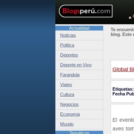
Actualidad
Te encuentr
blog. Este 
Noticias
Politica
Deportes
Deporte en Vivo
Global B
Farandula
Viajes
Etiquetas:
Fecha Pub
Cultura
Negocios
Economia
El event
Mundo
aves tom
Temáticos