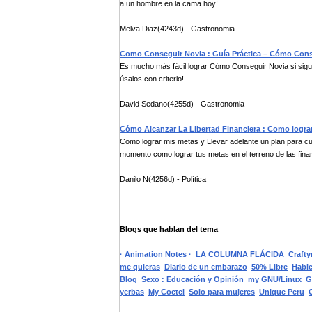
a un hombre en la cama hoy!
Melva Diaz(4243d) - Gastronomia
Como Conseguir Novia : Guía Práctica – Cómo Cons
Es mucho más fácil lograr Cómo Conseguir Novia si sigue
úsalos con criterio!
David Sedano(4255d) - Gastronomia
Cómo Alcanzar La Libertad Financiera : Como logra
Como lograr mis metas y Llevar adelante un plan para c
momento como lograr tus metas en el terreno de las finan
Danilo N(4256d) - Política
Blogs que hablan del tema
· Animation Notes ·
LA COLUMNA FLÁCIDA
Craft
me quieras
Diario de un embarazo
50% Libre
Hable
Blog
Sexo : Educación y Opinión
my GNU/Linux
G
yerbas
My Coctel
Solo para mujeres
Unique Peru