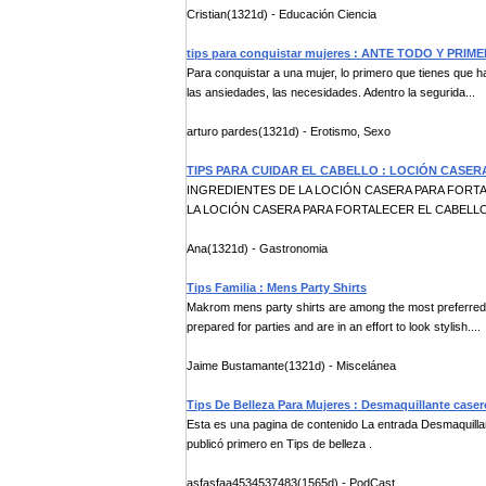
Cristian(1321d) - Educación Ciencia
tips para conquistar mujeres : ANTE TODO Y PRI
Para conquistar a una mujer, lo primero que tienes que ha
las ansiedades, las necesidades. Adentro la segurida...
arturo pardes(1321d) - Erotismo, Sexo
TIPS PARA CUIDAR EL CABELLO : LOCIÓN CASE
INGREDIENTES DE LA LOCIÓN CASERA PARA FORTAL
LA LOCIÓN CASERA PARA FORTALECER EL CABELLO: P
Ana(1321d) - Gastronomia
Tips Familia : Mens Party Shirts
Makrom mens party shirts are among the most preferred s
prepared for parties and are in an effort to look stylish....
Jaime Bustamante(1321d) - Miscelánea
Tips De Belleza Para Mujeres : Desmaquillante ca
Esta es una pagina de contenido La entrada Desmaqui
publicó primero en Tips de belleza .
asfasfaa4534537483(1565d) - PodCast