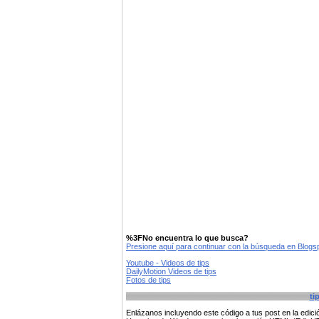
%3FNo encuentra lo que busca?
Presione aquí para continuar con la búsqueda en Blog
Youtube - Videos de tips
DailyMotion Videos de tips
Fotos de tips
ti
Enlázanos incluyendo este código a tus post en la edi