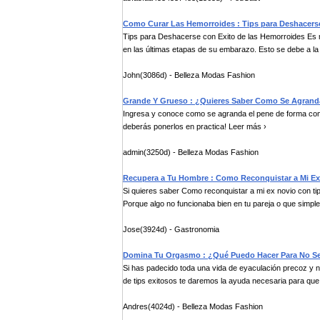
Como Curar Las Hemorroides : Tips para Deshacerse
Tips para Deshacerse con Exito de las Hemorroides Es
en las últimas etapas de su embarazo. Esto se debe a la 
John(3086d) - Belleza Modas Fashion
Grande Y Grueso : ¿Quieres Saber Como Se Agranda
Ingresa y conoce como se agranda el pene de forma comp
deberás ponerlos en practica! Leer más ›
admin(3250d) - Belleza Modas Fashion
Recupera a Tu Hombre : Como Reconquistar a Mi Ex
Si quieres saber Como reconquistar a mi ex novio con ti
Porque algo no funcionaba bien en tu pareja o que simple
Jose(3924d) - Gastronomia
Domina Tu Orgasmo : ¿Qué Puedo Hacer Para No Ser
Si has padecido toda una vida de eyaculación precoz y 
de tips exitosos te daremos la ayuda necesaria para que
Andres(4024d) - Belleza Modas Fashion