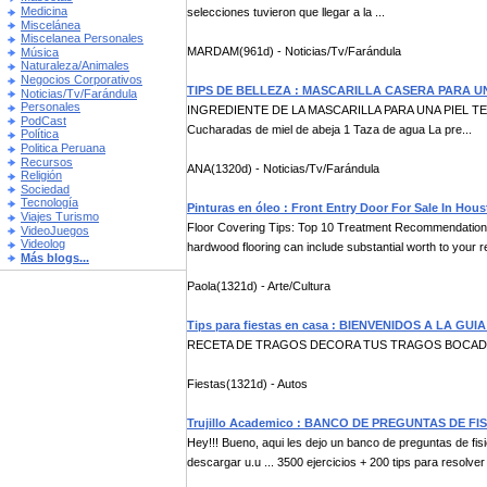
Medicina
selecciones tuvieron que llegar a la ...
Miscelánea
Miscelanea Personales
MARDAM(961d) - Noticias/Tv/Farándula
Música
Naturaleza/Animales
Negocios Corporativos
TIPS DE BELLEZA : MASCARILLA CASERA PARA U
Noticias/Tv/Farándula
Personales
INGREDIENTE DE LA MASCARILLA PARA UNA PIEL TERSA
PodCast
Cucharadas de miel de abeja 1 Taza de agua La pre...
Política
Politica Peruana
Recursos
ANA(1320d) - Noticias/Tv/Farándula
Religión
Sociedad
Tecnología
Pinturas en óleo : Front Entry Door For Sale In Hou
Viajes Turismo
Floor Covering Tips: Top 10 Treatment Recommendation
VideoJuegos
Videolog
hardwood flooring can include substantial worth to your r
Más blogs...
Paola(1321d) - Arte/Cultura
Tips para fiestas en casa : BIENVENIDOS A LA GU
RECETA DE TRAGOS DECORA TUS TRAGOS BOCADI
Fiestas(1321d) - Autos
Trujillo Academico : BANCO DE PREGUNTAS DE FIS
Hey!!! Bueno, aqui les dejo un banco de preguntas de fis
descargar u.u ... 3500 ejercicios + 200 tips para resolver 