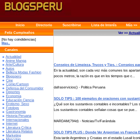
Inicio
Directorio
Suscribirse
Lista de Interés
Más >>
Feliz Cumpleaños
Ver >>
Actual
[No hay coindidencias]
Mas..
Canales
Actualidad
Anime Manga
Arte/Cultura
Consejos de Limpieza, Trucos y Tips. : Consejos pa
Autos
En la actualidad, son cada vez más comunes los aparta
Belleza Modas Fashion
pocos metros; la razón es que en los tiempos que c...
Blogsperú
Cine
Comic/Cartoon
dafraservicios() - Politica Peruana
Defensa del Consumidor
Deportes
Economía
SOLO TIPS : 100 ejemplos de oraciones con sustant
Educación Ciencia
Erotismo, Sexo
¿Qué son los sustantivos contables e incontables? Los s
Fotologs
Los sustantivos contables señalan cosas que se pue...
Gastronomia
Historia Peruana
Internacionales
MARDAM(794d) - Noticias/Tv/Farándula
Internet
Literatura Crítica
Literatura Relatos
SOLO TIPS PLUS : Donde Ver Argentian vs Francia 
Marketing
Esta tarde Argentinos y Croatas en el estadio Lusail Iconi
Mascotas