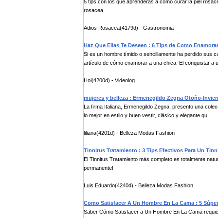
5 tips con los que aprenderas a como curar la piel rosa
rosacea.
Adios Rosacea(4179d) - Gastronomia
Haz Que Ellas Te Deseen : 6 Tips de Como Enamora
Si es un hombre tímido o sencillamente ha perdido sus c
artículo de cómo enamorar a una chica. El conquistar a u
Hol(4200d) - Videolog
mujeres y belleza : Ermenegildo Zegna Otoño-Invier
La firma Italiana, Ermenegildo Zegna, presento una cole
lo mejor en estilo y buen vestir, clásico y elegante qu...
liliana(4201d) - Belleza Modas Fashion
Tinnitus Tratamiento : 3 Tips Efectivos Para Un Tinn
El Tinnitus Tratamiento más completo es totalmente natural
permanente!
Luis Eduardo(4240d) - Belleza Modas Fashion
Como Satisfacer A Un Hombre En La Cama : 5 Súpe
Saber Cómo Satisfacer a Un Hombre En La Cama requiere