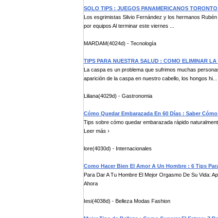
SOLO TIPS : JUEGOS PANAMERICANOS TORONTO 
Los esgrimistas Silvio Fernández y los hermanos Rubén
por equipos Al terminar este viernes ...
MARDAM(4024d) - Tecnología
TIPS PARA NUESTRA SALUD : COMO ELIMINAR LA
La caspa es un problema que sufrimos muchas personas 
aparición de la caspa en nuestro cabello, los hongos hi...
Liliana(4029d) - Gastronomia
Cómo Quedar Embarazada En 60 Días : Saber Cómo
Tips sobre cómo quedar embarazada rápido naturalment
Leer más ›
lore(4030d) - Internacionales
Como Hacer Bien El Amor A Un Hombre : 6 Tips Par
Para Dar A Tu Hombre El Mejor Orgasmo De Su Vida: Apre
Ahora
Iesi(4038d) - Belleza Modas Fashion