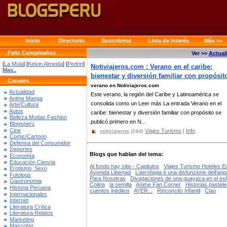
Inicio
Directorio
Suscribirse
Lista de Interés
Más >>
Feliz Cumpleaños
Ver >>
Actual
[
La Mula
] [
Kelvin Almeida
] [
Pedrin
]
Notiviajeros.com : Verano en el caribe:
Mas..
bienestar y diversión familiar con propósit
Canales
verano en Notiviajeros.com
Actualidad
Este verano, la región del Caribe y Latinoamérica se
Anime Manga
consolida como un Leer más La entrada Verano en el
Arte/Cultura
Autos
caribe: bienestar y diversión familiar con propósito se
Belleza Modas Fashion
publicó primero en N...
Blogsperú
Cine
Viajes Turismo
|
Info
notiviajeros
(24d)
Comic/Cartoon
Defensa del Consumidor
Deportes
Blogs que hablan del tema:
Economía
Educación Ciencia
Al fondo hay sitio - Capitulos
Viajes Turismo Hoteles E
Erotismo, Sexo
Avenida Libertad
L’aerofagia è una disfunzione dell'app
Fotologs
Para Nosotras
Divagaciones de una guayaca en el exil
Gastronomia
Colina
la semilla
Anime Fan Corner
Historias pastele
Historia Peruana
cuentos inéditos
AYER...
Rinconcito Infantil
Clau
Internacionales
Internet
Literatura Crítica
Literatura Relatos
Marketing
Mascotas