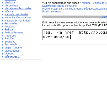
Medicina
%3FNo encuentra lo que busca?
Youtube - Videos de 
Miscelánea
DailyMotion Videos de verano
Miscelanea Personales
Presione aquí para continuar con la búsqueda usando 
Música
Fotos de verano
Naturaleza/Animales
ver
Negocios Corporativos
Noticias/Tv/Farándula
Enlázanos incluyendo este código a tus post en la edi
Personales
Usuarios de Wordpress activar la opción HTML (Edit 
PodCast
Política
Politica Peruana
Recursos
Religión
Sociedad
Tecnología
Viajes Turismo
VideoJuegos
Videolog
Más blogs...