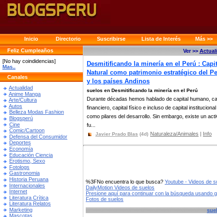
Inicio
Directorio
Suscribirse
Lista de Interés
Más >>
Feliz Cumpleaños
Ver >>
Actual
[No hay coindidencias]
Desmitificando la minería en el Perú : Capit
Mas..
Natural como patrimonio estratégico del P
Canales
y los países Andinos
Actualidad
suelos en Desmitificando la minería en el Perú
Anime Manga
Durante décadas hemos hablado de capital humano, cap
Arte/Cultura
Autos
financiero, capital físico e incluso de capital institucional
Belleza Modas Fashion
como pilares del desarrollo. Sin embargo, existe un act
Blogsperú
Cine
fu...
Comic/Cartoon
Naturaleza/Animales
|
Info
Javier Prado Blas
(4d)
Defensa del Consumidor
Deportes
Economía
Educación Ciencia
Erotismo, Sexo
Fotologs
Gastronomia
Historia Peruana
%3FNo encuentra lo que busca?
Youtube - Videos de s
Internacionales
DailyMotion Videos de suelos
Internet
Presione aquí para continuar con la búsqueda usando 
Literatura Crítica
Fotos de suelos
Literatura Relatos
Marketing
sue
Mascotas