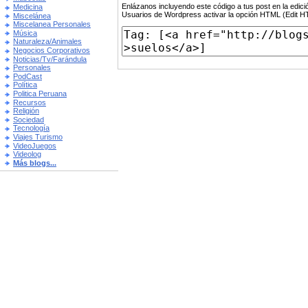
Enlázanos incluyendo este código a tus post en la edi
Medicina
Usuarios de Wordpress activar la opción HTML (Edit 
Miscelánea
Miscelanea Personales
Música
Naturaleza/Animales
Negocios Corporativos
Noticias/Tv/Farándula
Personales
PodCast
Política
Politica Peruana
Recursos
Religión
Sociedad
Tecnología
Viajes Turismo
VideoJuegos
Videolog
Más blogs...