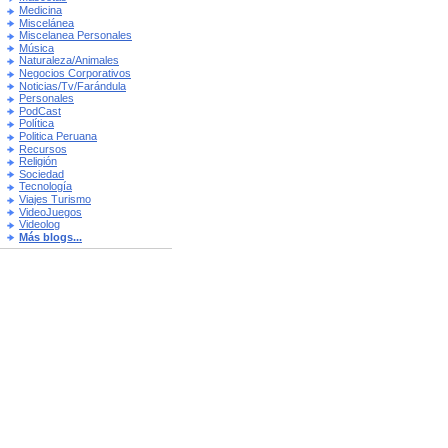
Medicina
Miscelánea
Miscelanea Personales
Música
Naturaleza/Animales
Negocios Corporativos
Noticias/Tv/Farándula
Personales
PodCast
Política
Politica Peruana
Recursos
Religión
Sociedad
Tecnología
Viajes Turismo
VideoJuegos
Videolog
Más blogs...