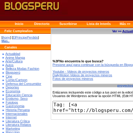
Inicio
Directorio
Suscribirse
Lista de Interés
Más >>
Feliz Cumpleaños
Ver >>
Actual
[
jhony
] [
ElPrincipePerdido
]
Mas..
Canales
Actualidad
Anime Manga
%3FNo encuentra lo que busca?
Arte/Cultura
Presione aquí para continuar con la búsqueda en Blog
Autos
Belleza Modas Fashion
Youtube - Videos de proyectos mineros
Blogsperú
DailyMotion Videos de proyectos mineros
Cine
Fotos de proyectos mineros
Comic/Cartoon
Defensa del Consumidor
proyectos
Deportes
Economía
Enlázanos incluyendo este código a tus post en la edi
Educación Ciencia
Usuarios de Wordpress activar la opción HTML (Edit 
Erotismo, Sexo
Fotologs
Gastronomia
Historia Peruana
Internacionales
Internet
Literatura Crítica
Literatura Relatos
Marketing
Mascotas