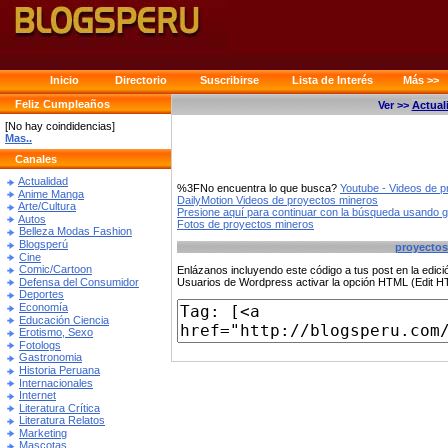
Inicio
Directorio
Suscribirse
Lista de Interés
Más >>
Feliz Cumpleaños
Ver >>
Actual
[No hay coindidencias]
Mas..
Canales
Actualidad
%3FNo encuentra lo que busca?
Youtube - Videos de 
Anime Manga
DailyMotion Videos de proyectos mineros
Arte/Cultura
Presione aquí para continuar con la búsqueda usando 
Autos
Fotos de proyectos mineros
Belleza Modas Fashion
Blogsperú
proyectos
Cine
Comic/Cartoon
Enlázanos incluyendo este código a tus post en la edi
Defensa del Consumidor
Usuarios de Wordpress activar la opción HTML (Edit 
Deportes
Economía
Educación Ciencia
Erotismo, Sexo
Fotologs
Gastronomia
Historia Peruana
Internacionales
Internet
Literatura Crítica
Literatura Relatos
Marketing
Mascotas