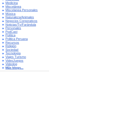
Medicina
Miscelánea
Miscelanea Personales
Música
Naturaleza/Animales
Negocios Corporativos
Noticias/Tv/Farándula
Personales
PodCast
Política
Politica Peruana
Recursos
Religión
Sociedad
Tecnología
Viajes Turismo
VideoJuegos
Videolog
Más blogs...