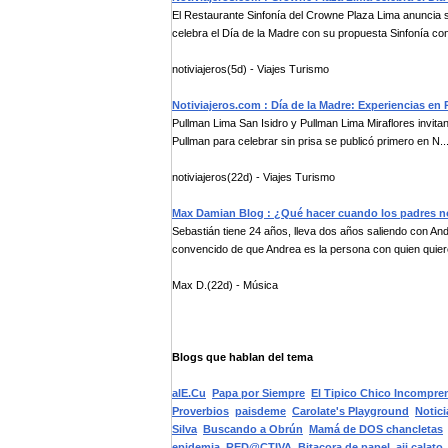
El Restaurante Sinfonía del Crowne Plaza Lima anuncia
celebra el Día de la Madre con su propuesta Sinfonía con
notiviajeros(5d) - Viajes Turismo
Notiviajeros.com : Día de la Madre: Experiencias en 
Pullman Lima San Isidro y Pullman Lima Miraflores invita
Pullman para celebrar sin prisa se publicó primero en N..
notiviajeros(22d) - Viajes Turismo
Max Damian Blog : ¿Qué hacer cuando los padres n
Sebastián tiene 24 años, lleva dos años saliendo con And
convencido de que Andrea es la persona con quien quier
Max D.(22d) - Música
Blogs que hablan del tema
alE.Cu
Papa por Siempre
El Tipico Chico Incompre
Proverbios
paisdeme
Carolate's Playground
Notici
Silva
Buscando a Obrún
Mamá de DOS chancletas
epidemia
RED@CTIVA
Bitacora de papel
aji calato