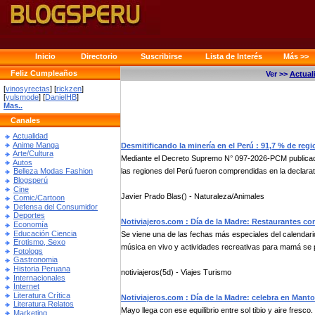
Inicio
Directorio
Suscribirse
Lista de Interés
Más >>
Feliz Cumpleaños
Ver >>
Actual
[
vinosyrectas
] [
rickzen
]
[
yulsmode
] [
DanielHB
]
Mas..
Canales
Actualidad
Anime Manga
Desmitificando la minería en el Perú : 91,7 % de re
Arte/Cultura
Mediante el Decreto Supremo N° 097-2026-PCM publicado e
Autos
las regiones del Perú fueron comprendidas en la declarat
Belleza Modas Fashion
Blogsperú
Cine
Javier Prado Blas() - Naturaleza/Animales
Comic/Cartoon
Defensa del Consumidor
Deportes
Notiviajeros.com : Día de la Madre: Restaurantes co
Economía
Educación Ciencia
Se viene una de las fechas más especiales del calendar
Erotismo, Sexo
música en vivo y actividades recreativas para mamá se p
Fotologs
Gastronomia
Historia Peruana
notiviajeros(5d) - Viajes Turismo
Internacionales
Internet
Literatura Crítica
Notiviajeros.com : Día de la Madre: celebra en Manto
Literatura Relatos
Mayo llega con ese equilibrio entre sol tibio y aire fres
Marketing