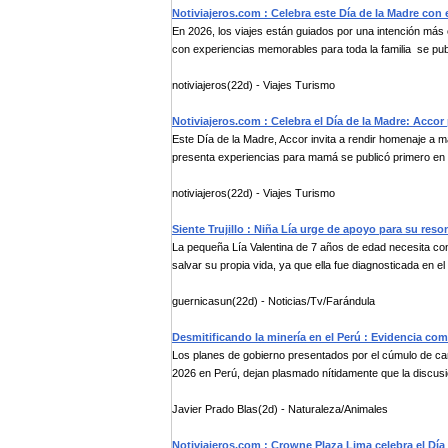
Notiviajeros.com : Celebra este Día de la Madre con
En 2026, los viajes están guiados por una intención más
con experiencias memorables para toda la familia se publ
notiviajeros(22d) - Viajes Turismo
Notiviajeros.com : Celebra el Día de la Madre: Acco
Este Día de la Madre, Accor invita a rendir homenaje a 
presenta experiencias para mamá se publicó primero en N
notiviajeros(22d) - Viajes Turismo
Siente Trujillo : Niña Lía urge de apoyo para su reso
La pequeña Lía Valentina de 7 años de edad necesita con
salvar su propia vida, ya que ella fue diagnosticada en el 
guernicasun(22d) - Noticias/Tv/Farándula
Desmitificando la minería en el Perú : Evidencia com
Los planes de gobierno presentados por el cúmulo de can
2026 en Perú, dejan plasmado nítidamente que la discusi
Javier Prado Blas(2d) - Naturaleza/Animales
Notiviajeros.com : Crowne Plaza Lima celebra el Día