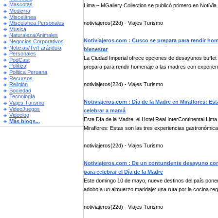
Mascotas
Lima – MGallery Collection se publicó primero en NotiVia.
Medicina
Miscelánea
notiviajeros(22d) - Viajes Turismo
Miscelanea Personales
Música
Naturaleza/Animales
Notiviajeros.com : Cusco se prepara para rendir ho
Negocios Corporativos
Noticias/Tv/Farándula
bienestar
Personales
La Ciudad Imperial ofrece opciones de desayunos buffe
PodCast
Política
prepara para rendir homenaje a las madres con experien
Politica Peruana
Recursos
notiviajeros(22d) - Viajes Turismo
Religión
Sociedad
Tecnología
Notiviajeros.com : Día de la Madre en Miraflores: Es
Viajes Turismo
VideoJuegos
celebrar a mamá
Videolog
Este Día de la Madre, el Hotel Real InterContinental Lim
Más blogs...
Miraflores: Estas son las tres experiencias gastronómicas
notiviajeros(22d) - Viajes Turismo
Notiviajeros.com : De un contundente desayuno con 
para celebrar el Día de la Madre
Este domingo 10 de mayo, nueve destinos del país pone
adobo a un almuerzo maridaje: una ruta por la cocina regi
notiviajeros(22d) - Viajes Turismo