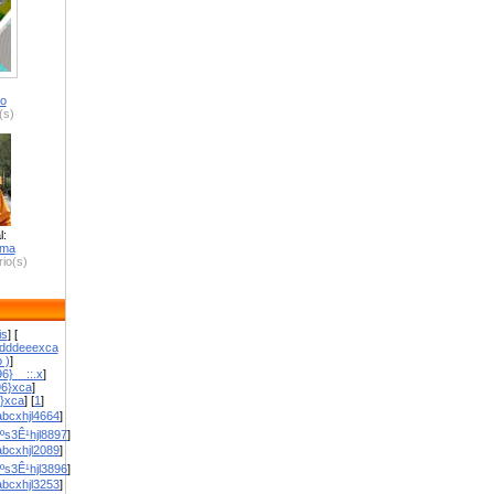
ro
(s)
l:
zma
io(s)
is
] [
dddeeexca
 )
]
6}__::.x
]
96}xca
]
}}xca
] [
1
]
bcxhjl4664
]
ºs3Ê¹hjl8897
]
bcxhjl2089
]
ºs3Ê¹hjl3896
]
bcxhjl3253
]