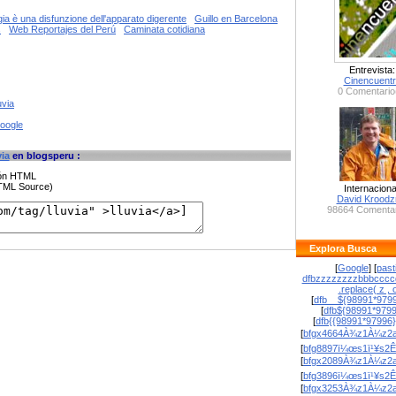
gia è una disfunzione dell'apparato digerente
Guillo en Barcelona
s
Web Reportajes del Perú
Caminata cotidiana
Entrevista:
Cinencuent
0 Comentario
uvia
google
via
en blogsperu :
ción HTML
HTML Source)
Internaciona
David Krood
98664 Comentar
Explora Busca
[
Google
] [
past
dfbzzzzzzzzbbbcccc
.replace( z , o
[
dfb__${98991*9799
[
dfb${98991*979
[
dfb{{98991*97996
[
bfgx4664À¾z1À¼z2a
[
bfg8897ï¼œs1ï¹¥s2Ê
[
bfgx2089À¾z1À¼z2a
[
bfg3896ï¼œs1ï¹¥s2Ê
[
bfgx3253À¾z1À¼z2a