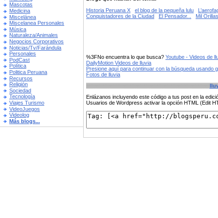
Mascotas
Historia Peruana X
el blog de la pequeña lulu
L’aerofa
Medicina
Conquistadores de la Ciudad
El Pensador...
Mil Orilla
Miscelánea
Miscelanea Personales
Música
Naturaleza/Animales
Negocios Corporativos
Noticias/Tv/Farándula
Personales
%3FNo encuentra lo que busca?
Youtube - Videos de ll
PodCast
DailyMotion Videos de lluvia
Política
Presione aquí para continuar con la búsqueda usando 
Politica Peruana
Fotos de lluvia
Recursos
Religión
llu
Sociedad
Tecnología
Enlázanos incluyendo este código a tus post en la edi
Viajes Turismo
Usuarios de Wordpress activar la opción HTML (Edit 
VideoJuegos
Videolog
Más blogs...