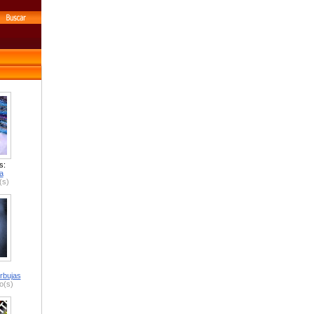
s:
a
(s)
rbujas
o(s)