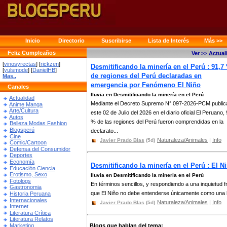
Inicio
Directorio
Suscribirse
Lista de Interés
Más >>
Feliz Cumpleaños
Ver >>
Actual
[
vinosyrectas
] [
rickzen
]
Desmitificando la minería en el Perú : 91,7
[
yulsmode
] [
DanielHB
]
de regiones del Perú declaradas en
Mas..
emergencia por Fenómeno El Niño
Canales
lluvia en Desmitificando la minería en el Perú
Actualidad
Mediante el Decreto Supremo N° 097-2026-PCM public
Anime Manga
Arte/Cultura
este 02 de Julio del 2026 en el diario oficial El Peruano,
Autos
% de las regiones del Perú fueron comprendidas en la
Belleza Modas Fashion
Blogsperú
declarato...
Cine
Naturaleza/Animales
|
Info
Javier Prado Blas
(5d)
Comic/Cartoon
Defensa del Consumidor
Deportes
Economía
Desmitificando la minería en el Perú : El 
Educación Ciencia
Erotismo, Sexo
lluvia en Desmitificando la minería en el Perú
Fotologs
En términos sencillos, y respondiendo a una inquietud f
Gastronomia
que El Niño no debe entenderse únicamente como una llu
Historia Peruana
Internacionales
Naturaleza/Animales
|
Info
Javier Prado Blas
(5d)
Internet
Literatura Crítica
Literatura Relatos
Marketing
Blogs que hablan del tema: