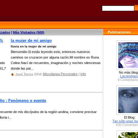
Publicaciones
izados
|
Más Visitados (500)
 %
la mujer de mi amigo
lluvia en la mujer de mi amigo
Bienvenido.Si estás leyendo esto, entonces nuestros
caminos se cruzaron por alguna razón.Mi nombre es Runa
ado
Celine.Nací de recuerdos, imaginación y noches silenciosas
 91,7
donde las pal...
No más blog
Miscelanea Personales
|
Info
José Torres
(32d)
Lacrimógen
9 Comentario
Niño : Fenómeno o evento
recuente de mis discípulos de la región andina, conviene precisar
via i...
El Blog:
Tan sólo unas bu
630 Comentari