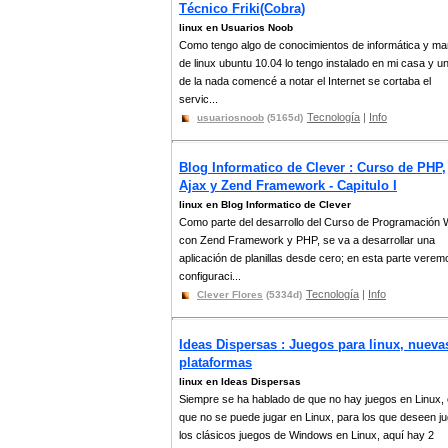
Técnico Friki(Cobra)
linux en Usuarios Noob
Como tengo algo de conocimientos de informática y ma
de linux ubuntu 10.04 lo tengo instalado en mi casa y un
de la nada comencé a notar el Internet se cortaba el
servic...
Tecnología
|
Info
usuariosnoob
(5165d)
Blog Informatico de Clever : Curso de PHP,
Ajax y Zend Framework - Capitulo I
linux en Blog Informatico de Clever
Como parte del desarrollo del Curso de Programación
con Zend Framework y PHP, se va a desarrollar una
aplicación de planillas desde cero; en esta parte verem
configuraci...
Tecnología
|
Info
Clever Flores
(5334d)
Ideas Dispersas : Juegos para linux, nueva
plataformas
linux en Ideas Dispersas
Siempre se ha hablado de que no hay juegos en Linux, 
que no se puede jugar en Linux, para los que deseen j
los clásicos juegos de Windows en Linux, aquí hay 2