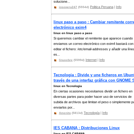
solucione...
Politica Peruana
|
Info
joseperu247
(5554d)
linux paso a paso : Cambiar remitente corr
electrónico exim4
linux en linux paso a paso
Si queremos cambiar el remitente que aparece cuando
enviamos un correo electrónico con exim4 bastará con
editar el fichero: /etc/email-addresses y añadir una líne
es...
Internet
|
Info
linuxebre
(5599d)
Tecnologia : Divide y une ficheros en Ubun
través de una interfaz gráfica con GNOME S
linux en Tecnologia
En ciertas ocasiones necesitamos dividir un fichero en
diversas partes para poder hacer uso de servicios de
subida de archivos que limitan el peso o simplemente p
enviarlos por...
Tecnología
|
Info
Amenito
(5813d)
IES CABANA : Distribuciones Linux
linux en IES CABANA