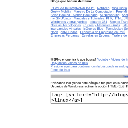
Blogs que hablan del tema:
.::| VaGos InCoMpReNdiDos |::.
NotiTech
Vida Diaria
Geeky Mobility
Maestro De La Computacion
Free Mi
Being Hacked - Siendo Hackeado
All Networking
Acer
my GNU/Linux
Manuales y Tutoriales: PHP, HTML, J
Wordpress y otras yerbas
eduardo 361
Blog de Fran
Noticias Tecnologicas
Cursos y Manuales Gratis
Isla
intercambios virtuales
jcGeorge Blog
Tecnologia y So
Noob
enREDados
Economía de Empresas en Perú
Empresas Peruanas
Estrellas en Escena
Trailers de
%3FNo encuentra lo que busca?
Youtube - Videos de li
DailyMotion Videos de linux
Presione aquí para continuar con la búsqueda usando 
Fotos de linux
lin
Enlázanos incluyendo este código a tus post en la edi
Usuarios de Wordpress activar la opción HTML (Edit 