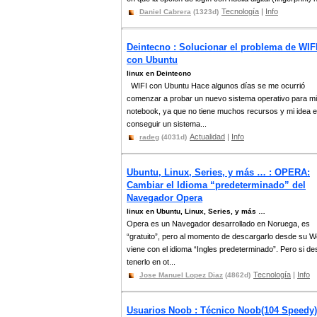
Tecnología
|
Info
Daniel Cabrera
(1323d)
Deintecno : Solucionar el problema de WIF
con Ubuntu
linux en Deintecno
WIFI con Ubuntu Hace algunos días se me ocurrió
comenzar a probar un nuevo sistema operativo para mi
notebook, ya que no tiene muchos recursos y mi idea e
conseguir un sistema...
Actualidad
|
Info
radeg
(4031d)
Ubuntu, Linux, Series, y más … : OPERA:
Cambiar el Idioma “predeterminado” del
Navegador Opera
linux en Ubuntu, Linux, Series, y más …
Opera es un Navegador desarrollado en Noruega, es
“gratuito”, pero al momento de descargarlo desde su W
viene con el idioma “Ingles predeterminado”. Pero si d
tenerlo en ot...
Tecnología
|
Info
Jose Manuel Lopez Diaz
(4862d)
Usuarios Noob : Técnico Noob(104 Speedy