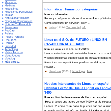
Mascotas
Medicina
Miscelánea
Informática : Temas por categorias
Miscelanea Personales
linux en Informática
Música
Naturaleza/Animales
Redes y configuración de servidores en Linux y Windo
Negocios Corporativos
Como configurar un servidor Proxy ...
Noticias/Tv/Farándula
Tecnología
|
Info
Personales
indira
(1323d)
PodCast
Política
Politica Peruana
Linux es el S.O. del FUTURO : LINUX EN
Recursos
Religión
CASA!!! UNA REALIDAD!!!
Sociedad
linux en Linux es el S.O. del FUTURO
Tecnología
Viajes Turismo
Hola, si estas interesado en instalar linux en pc o tu lap
VideoJuegos
y tienes problemas cuando tratas de instalarlo como: n
Videolog
Más blogs...
tienes idea como particionar, perdiste tus datos por
instalar...
Tecnología
|
Info
LinuxUser
(1323d)
Noticias Interesantes de Linux, en español 
Habilitar Lector de Huella Digital en Lenov
T490
linux en Noticias Interesantes de Linux, en español
Hola, si tienes una laptop Lenovo T490 y estás ejecut
Fedora 32, como es mi caso, te puedes dar con la situ
en que la opción de logín con huella digital (fingerprint) n