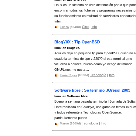
Linux es un sistema de libre distribución por lo que pod
encontrar todos los ficheros y programas necesarios p
su funcionamiento en multitud de servidores conectado
Inter...
Cine
|
Info
Edeza
(5848d)
BlogY0X : Tip OpenBSD
linux en BlogY0X
Aqui les dejo en pequeño tip para OpenBSD, quien no a
usado la terminal de tipo vt220?? si esa terminal q no
visualiza a colores, bueno como yo vengo del mundo
GNU/Linux me gusta ...
Tecnología
|
Info
Ernie Rojas
(6008d)
Software libre : Se termino JOresol 2005
linux en Software libre
Bueno la semana pasada termino la I Jornada de Softw
Libre realizada en Chiclayo, una gama de temas expue
y todos referente a Tecnologías OpenSource,
particularmente puedo ...
Tecnología
|
Info
Marco
(6009d)