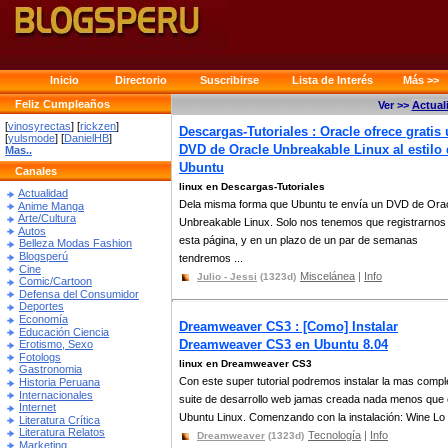
Inicio
Directorio
Suscribirse
Lista de Interés
Más >>
Feliz Cumpleaños
Ver >>
Actual
[
vinosyrectas
] [
rickzen
]
Descargas-Tutoriales : Oracle ofrece gratis
[
yulsmode
] [
DanielHB
]
DVD de Oracle Unbreakable Linux al estilo
Mas..
Ubuntu
Canales
linux en Descargas-Tutoriales
Actualidad
Dela misma forma que Ubuntu te envía un DVD de Ora
Anime Manga
Arte/Cultura
Unbreakable Linux. Solo nos tenemos que registrarnos
Autos
esta página, y en un plazo de un par de semanas
Belleza Modas Fashion
Blogsperú
tendremos ...
Cine
Miscelánea
|
Info
Julio - Jessi
(1323d)
Comic/Cartoon
Defensa del Consumidor
Deportes
Economía
Dreamweaver CS3 : [Como] Instalar
Educación Ciencia
Dreamweaver CS3 en Ubuntu 8.04
Erotismo, Sexo
Fotologs
linux en Dreamweaver CS3
Gastronomia
Con este super tutorial podremos instalar la mas compl
Historia Peruana
Internacionales
suite de desarrollo web jamas creada nada menos que
Internet
Ubuntu Linux. Comenzando con la instalación: Wine Lo d
Literatura Crítica
Literatura Relatos
Tecnología
|
Info
Dreamweaver
(1323d)
Marketing