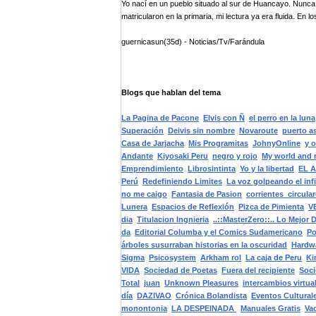
Yo nací en un pueblo situado al sur de Huancayo. Nunc
matricularon en la primaria, mi lectura ya era fluida. En los
guernicasun(35d) - Noticias/Tv/Farándula
Blogs que hablan del tema
La Pagina de Pacone
Elvis con Ñ
el perro en la luna
Superación
Deivis sin nombre
Novaroute
puerto as
Casa de Jarjacha
Mis Programitas
JohnyOnline
y 
Andante
Kiyosaki Peru
negro y rojo
My world and
Emprendimiento
Librosintinta
Yo y la libertad
EL 
Perú
Redefiniendo Limites
La voz golpeando el infi
no me caigo
Fantasia de Pasion
corrientes_circula
Lunera
Espacios de Reflexión
Pizca de Pimienta
V
dia
Titulacion Ingnieria
..::MasterZero::.. Lo Mejor 
da
Editorial Columba y el Comics Sudamericano
Po
árboles susurraban historias en la oscuridad
Hardwa
Sigma
Psicosystem
Arkham rol
La caja de Peru
Ki
VIDA
Sociedad de Poetas
Fuera del recipiente
Soci
Total
juan
Unknown Pleasures
intercambios virtua
día
DAZIVAO
Crónica Bolandista
Eventos Cultura
monontonia
LA DESPEINADA
Manuales Gratis
Va