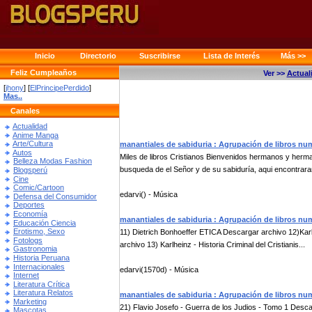
Inicio
Directorio
Suscribirse
Lista de Interés
Más >>
Feliz Cumpleaños
Ver >>
Actual
[
jhony
] [
ElPrincipePerdido
]
Mas..
Canales
Actualidad
Anime Manga
Arte/Cultura
manantiales de sabiduria : Agrupación de libros nu
Autos
Miles de libros Cristianos Bienvenidos hermanos y herma
Belleza Modas Fashion
busqueda de el Señor y de su sabiduría, aqui encontrara
Blogsperú
Cine
Comic/Cartoon
edarvi() - Música
Defensa del Consumidor
Deportes
Economía
manantiales de sabiduria : Agrupación de libros nu
Educación Ciencia
Erotismo, Sexo
11) Dietrich Bonhoeffer ETICA Descargar archivo 12)Karlh
Fotologs
archivo 13) Karlheinz - Historia Criminal del Cristianis...
Gastronomia
Historia Peruana
Internacionales
edarvi(1570d) - Música
Internet
Literatura Crítica
Literatura Relatos
manantiales de sabiduria : Agrupación de libros nu
Marketing
21) Flavio Josefo - Guerra de los Judios - Tomo 1 Desca
Mascotas