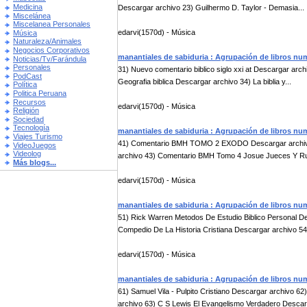
Medicina
Descargar archivo 23) Guilhermo D. Taylor - Demasia...
Miscelánea
Miscelanea Personales
edarvi(1570d) - Música
Música
Naturaleza/Animales
Negocios Corporativos
manantiales de sabiduria : Agrupación de libros nu
Noticias/Tv/Farándula
Personales
31) Nuevo comentario biblico siglo xxi at Descargar arch
PodCast
Geografia biblica Descargar archivo 34) La biblia y...
Política
Politica Peruana
Recursos
edarvi(1570d) - Música
Religión
Sociedad
Tecnología
manantiales de sabiduria : Agrupación de libros nu
Viajes Turismo
41) Comentario BMH TOMO 2 EXODO Descargar archi
VideoJuegos
Videolog
archivo 43) Comentario BMH Tomo 4 Josue Jueces Y Rut
Más blogs...
edarvi(1570d) - Música
manantiales de sabiduria : Agrupación de libros nu
51) Rick Warren Metodos De Estudio Biblico Personal De
Compedio De La Historia Cristiana Descargar archivo 54)
edarvi(1570d) - Música
manantiales de sabiduria : Agrupación de libros nu
61) Samuel Vila - Pulpito Cristiano Descargar archiv
archivo 63) C S Lewis El Evangelismo Verdadero Descarg