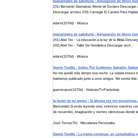
manantiales de sabiduria : Agrupación de libros nu
231) Bernardo Stamateas Mente de Esclavo Descargar a
Descargar archivo 233) Carnegie El Camino Para Hablar
edarvi(1570d) - Música
manantiales de sabiduria : Agrupación de libros nu
241) Abel Tec - La educación a la luz de la Biblia Desc
243) Abel Tec - Taller De Homiletica Descargar arch...
edarvi(1570d) - Música
Siente Trujillo : Indira. Por Guillermo Salvador Salda
No me quedé más tiempo esa noche. La velada estuvo int
habíamos publicado junto a unos amigos. Me sentía feliz.
guernicasun(1570d) - Noticias/Tv/Farándula
la mujer de mi amigo : Si alguna vez me encuentras 
Bienvenido.Si estás leyendo esto, entonces nuestros c
de recuerdos, imaginación y noches silenciosas donde las
José Torres(7h) - Miscelanea Personales
Siente Trujillo : La trama continua: un cumpleaños 