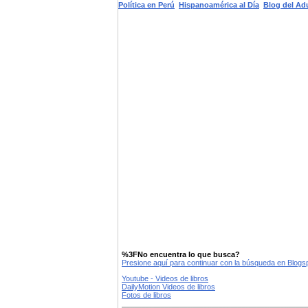
Política en Perú
Hispanoamérica al Día
Blog del Ad
%3FNo encuentra lo que busca?
Presione aquí para continuar con la búsqueda en Blog
Youtube - Videos de libros
DailyMotion Videos de libros
Fotos de libros