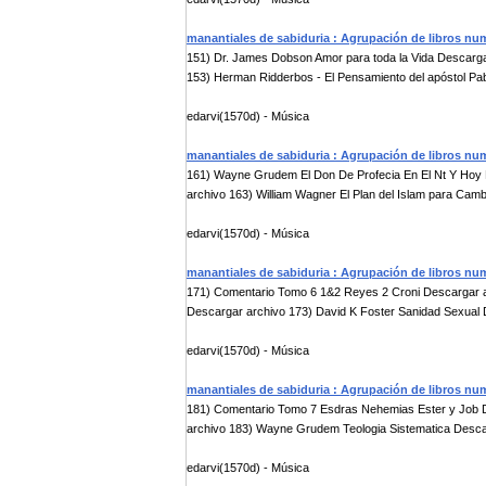
manantiales de sabiduria : Agrupación de libros nu
151) Dr. James Dobson Amor para toda la Vida Descarga
153) Herman Ridderbos - El Pensamiento del apóstol Pab
edarvi(1570d) - Música
manantiales de sabiduria : Agrupación de libros nu
161) Wayne Grudem El Don De Profecia En El Nt Y Hoy 
archivo 163) William Wagner El Plan del Islam para Cambi
edarvi(1570d) - Música
manantiales de sabiduria : Agrupación de libros nu
171) Comentario Tomo 6 1&2 Reyes 2 Croni Descargar ar
Descargar archivo 173) David K Foster Sanidad Sexual D
edarvi(1570d) - Música
manantiales de sabiduria : Agrupación de libros nu
181) Comentario Tomo 7 Esdras Nehemias Ester y Job 
archivo 183) Wayne Grudem Teologia Sistematica Descar
edarvi(1570d) - Música