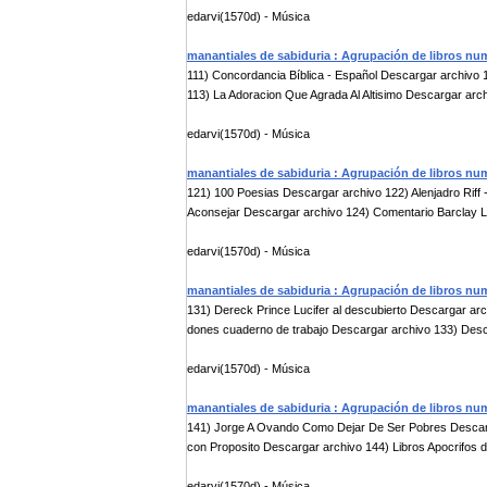
edarvi(1570d) - Música
manantiales de sabiduria : Agrupación de libros nu
111) Concordancia Bíblica - Español Descargar archivo 
113) La Adoracion Que Agrada Al Altisimo Descargar archi
edarvi(1570d) - Música
manantiales de sabiduria : Agrupación de libros nu
121) 100 Poesias Descargar archivo 122) Alenjadro Riff 
Aconsejar Descargar archivo 124) Comentario Barclay L
edarvi(1570d) - Música
manantiales de sabiduria : Agrupación de libros nu
131) Dereck Prince Lucifer al descubierto Descargar ar
dones cuaderno de trabajo Descargar archivo 133) Desc
edarvi(1570d) - Música
manantiales de sabiduria : Agrupación de libros nu
141) Jorge A Ovando Como Dejar De Ser Pobres Descarg
con Proposito Descargar archivo 144) Libros Apocrifos de
edarvi(1570d) - Música