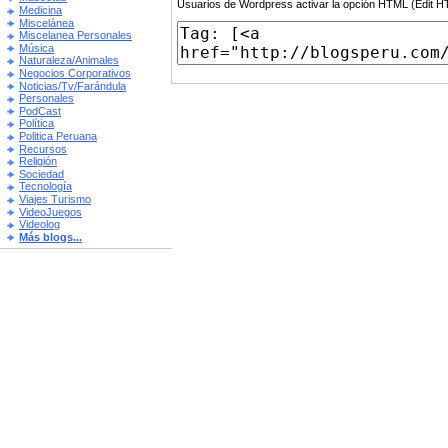
Usuarios de Wordpress activar la opción HTML (Edit 
Medicina
Miscelánea
Miscelanea Personales
Música
Naturaleza/Animales
Negocios Corporativos
Noticias/Tv/Farándula
Personales
PodCast
Política
Politica Peruana
Recursos
Religión
Sociedad
Tecnología
Viajes Turismo
VideoJuegos
Videolog
Más blogs...