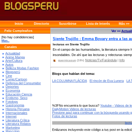
Inicio
Directorio
Suscribirse
Lista de Interés
Más >>
Feliz Cumpleaños
Ver >>
Actual
[No hay coindidencias]
Siente Trujillo : Emma Bovary entra a las
Mas..
lecturas en Siente Trujillo
Canales
En el campo de las humanidades, la literatura siempre 
Actualidad
insondables. De ahí que las lecturas y relecturas siempr
Anime Manga
Noticias/Tv/Farándula
|
Info
guernicasun
(18h)
Arte/Cultura
Autos
Belleza Modas Fashion
Blogsperú
Blogs que hablan del tema:
Cine
Comic/Cartoon
LA COLUMNA FLÁCIDA
El rincón de Eva Lunera
LA
Defensa del Consumidor
Deportes
Economía
Educación Ciencia
Erotismo, Sexo
Fotologs
Gastronomia
%3FNo encuentra lo que busca?
Youtube - Videos de l
Historia Peruana
DailyMotion Videos de lecturas
Presione aquí para continuar con la búsqueda usando 
Internacionales
Fotos de lecturas
Internet
Literatura Crítica
lect
Literatura Relatos
Marketing
Enlázanos incluyendo este código a tus post en la edi
Mascotas