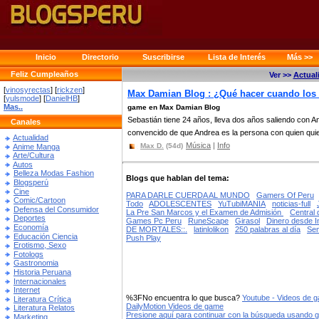
Inicio
Directorio
Suscribirse
Lista de Interés
Más >>
Feliz Cumpleaños
Ver >>
Actual
[
vinosyrectas
] [
rickzen
]
Max Damian Blog : ¿Qué hacer cuando los 
[
yulsmode
] [
DanielHB
]
Mas..
game en Max Damian Blog
Sebastián tiene 24 años, lleva dos años saliendo con An
Canales
convencido de que Andrea es la persona con quien quie
Actualidad
Música
|
Info
Max D.
(54d)
Anime Manga
Arte/Cultura
Autos
Belleza Modas Fashion
Blogs que hablan del tema:
Blogsperú
Cine
PARA DARLE CUERDA AL MUNDO
Gamers Of Peru
Comic/Cartoon
Todo
ADOLESCENTES
YuTubiMANIA
noticias-full
Defensa del Consumidor
La Pre San Marcos y el Examen de Admisión
Central 
Deportes
Games Pc Peru
RuneScape
Girasol
Dinero desde I
Economía
DE MORTALES::.
latinlolikon
250 palabras al día
Se
Educación Ciencia
Push Play
Erotismo, Sexo
Fotologs
Gastronomia
Historia Peruana
Internacionales
Internet
%3FNo encuentra lo que busca?
Youtube - Videos de 
Literatura Crítica
DailyMotion Videos de game
Literatura Relatos
Presione aquí para continuar con la búsqueda usando 
Marketing