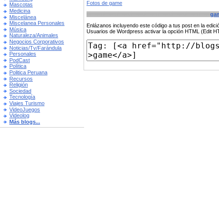
Fotos de game
Mascotas
Medicina
ga
Miscelánea
Miscelanea Personales
Enlázanos incluyendo este código a tus post en la edi
Música
Usuarios de Wordpress activar la opción HTML (Edit 
Naturaleza/Animales
Negocios Corporativos
Noticias/Tv/Farándula
Personales
PodCast
Política
Politica Peruana
Recursos
Religión
Sociedad
Tecnología
Viajes Turismo
VideoJuegos
Videolog
Más blogs...