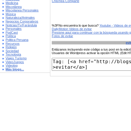
Chismea Comparte
Medicina
Miscelánea
Miscelanea Personales
Música
Naturaleza/Animales
Negocios Corporativos
Noticias/Tv/Farándula
%3FNo encuentra lo que busca?
Youtube - Videos de ev
Personales
DailyMotion Videos de evitar
PodCast
Presione aquí para continuar con la búsqueda usando 
Fotos de evitar
Política
Politica Peruana
evi
Recursos
Religión
Enlázanos incluyendo este código a tus post en la edi
Sociedad
Usuarios de Wordpress activar la opción HTML (Edit 
Tecnología
Viajes Turismo
VideoJuegos
Videolog
Más blogs...