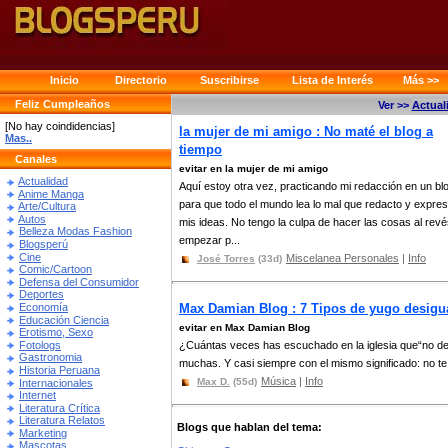
Inicio
Directorio
Suscribirse
Lista de Interés
Más >>
Feliz Cumpleaños
Ver >>
Actual
[No hay coindidencias]
la mujer de mi amigo : No maté el blog a
Mas..
tiempo
Canales
evitar en la mujer de mi amigo
Actualidad
Aquí estoy otra vez, practicando mi redacción en un bl
Anime Manga
para que todo el mundo lea lo mal que redacto y expre
Arte/Cultura
Autos
mis ideas. No tengo la culpa de hacer las cosas al revé
Belleza Modas Fashion
empezar p...
Blogsperú
Cine
Miscelanea Personales
|
Info
José Torres
(33d)
Comic/Cartoon
Defensa del Consumidor
Deportes
Economía
Max Damian Blog : 7 Tipos de yugo desigua
Educación Ciencia
evitar en Max Damian Blog
Erotismo, Sexo
Fotologs
¿Cuántas veces has escuchado en la iglesia que“no de
Gastronomia
muchas. Y casi siempre con el mismo significado: no te 
Historia Peruana
Música
|
Info
Max D.
(55d)
Internacionales
Internet
Literatura Crítica
Literatura Relatos
Blogs que hablan del tema:
Marketing
Mascotas