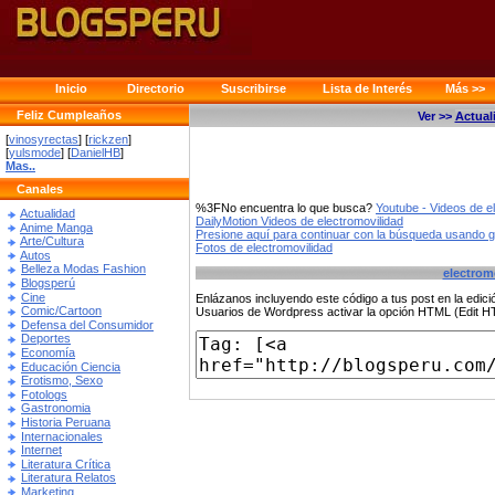
Inicio
Directorio
Suscribirse
Lista de Interés
Más >>
Feliz Cumpleaños
Ver >>
Actual
[
vinosyrectas
] [
rickzen
]
[
yulsmode
] [
DanielHB
]
Mas..
Canales
%3FNo encuentra lo que busca?
Youtube - Videos de e
Actualidad
DailyMotion Videos de electromovilidad
Anime Manga
Presione aquí para continuar con la búsqueda usando 
Arte/Cultura
Fotos de electromovilidad
Autos
Belleza Modas Fashion
electrom
Blogsperú
Cine
Enlázanos incluyendo este código a tus post en la edi
Comic/Cartoon
Usuarios de Wordpress activar la opción HTML (Edit 
Defensa del Consumidor
Deportes
Economía
Educación Ciencia
Erotismo, Sexo
Fotologs
Gastronomia
Historia Peruana
Internacionales
Internet
Literatura Crítica
Literatura Relatos
Marketing