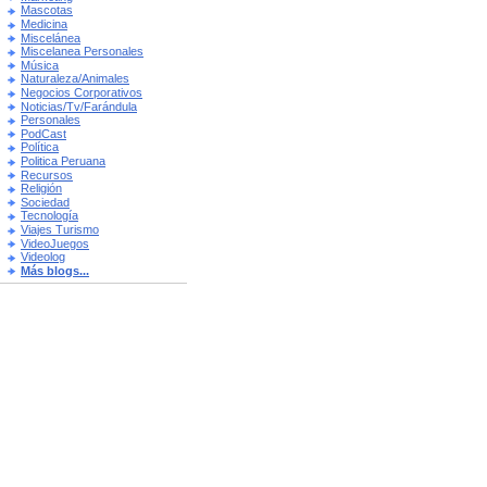
Mascotas
Medicina
Miscelánea
Miscelanea Personales
Música
Naturaleza/Animales
Negocios Corporativos
Noticias/Tv/Farándula
Personales
PodCast
Política
Politica Peruana
Recursos
Religión
Sociedad
Tecnología
Viajes Turismo
VideoJuegos
Videolog
Más blogs...