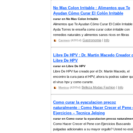
No Mas Colon Irritable : Alimentos que Te
Ayudan Cómo Curar El Colón Irritable
curar en No Mas Colon Irritable
Alimentos que Te Ayudan Cómo Curar El Colón Irritable
Ayda Torres te enseña como curar colon irritable con
remedios naturales y alimentos sanos ricos en fibras
Gastronomia
|
Info
Carmen
(4201d)
Libre De HPV : Dr. Martin Macedo Creador 
Libre De HPV
curar en Libre De HPV
Libre De HPV fue creado por el Dr. Martin Macedo, el
encontro la cura para el HPV, ahora tu podras saber q
el virus hpv y como curarte.
Belleza Modas Fashion
|
Info
Monica
(4205d)
Como curar la eyaculacion precoz
naturalmente : Como Hacer Crecer el Pene
Ejercicios – Tecnica Jelqing
curar en Como curar la eyaculacion precoz naturalmen
Como Hacer Crecer el Pene con Ejercicios Buscando
pulgadas adicionales a su mayor orgullo? Usted no est