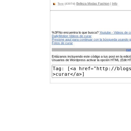
Belleza Modas Fashion
|
Info
Tere
(4307d)
%3FNo encuentra lo que busca?
Youtube - Videos de c
DailyMotion Videos de curar
Presione aquí para continuar con la búsqueda usando 
Fotos de curar
cur
Enlázanos incluyendo este código a tus post en la edi
Usuarios de Wordpress activar la opción HTML (Edit 