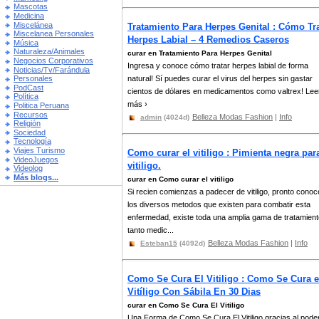
Mascotas
Medicina
Miscelánea
Tratamiento Para Herpes Genital : Cómo Tra
Miscelanea Personales
Herpes Labial – 4 Remedios Caseros
Música
Naturaleza/Animales
curar en Tratamiento Para Herpes Genital
Negocios Corporativos
Ingresa y conoce cómo tratar herpes labial de forma
Noticias/Tv/Farándula
natural! Sí puedes curar el virus del herpes sin gastar
Personales
PodCast
cientos de dólares en medicamentos como valtrex! Lee
Política
más ›
Politica Peruana
Recursos
Belleza Modas Fashion
|
Info
admin
(4024d)
Religión
Sociedad
Tecnología
Viajes Turismo
Como curar el vitiligo : Pimienta negra para
VideoJuegos
vitiligo.
Videolog
Más blogs...
curar en Como curar el vitiligo
Si recien comienzas a padecer de vitiligo, pronto cono
los diversos metodos que existen para combatir esta
enfermedad, existe toda una amplia gama de tratamien
tanto medic...
Belleza Modas Fashion
|
Info
Esteban15
(4092d)
Como Se Cura El Vitiligo : Como Se Cura e
Vitíligo Con Sábila En 30 Dias
curar en Como Se Cura El Vitiligo
Una Forma de Como Se Cura El Vitiligo gracias al pode