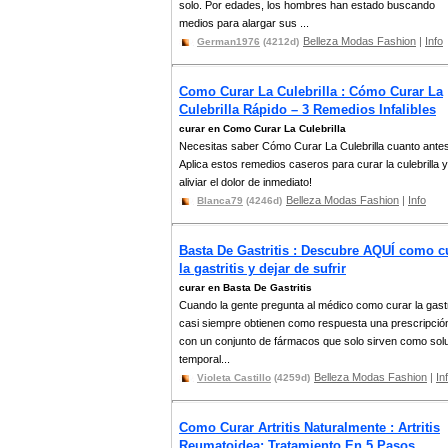
solo. Por edades, los hombres han estado buscando
medios para alargar sus ...
Belleza Modas Fashion
|
Info
German1976
(4212d)
Como Curar La Culebrilla : Cómo Curar La
Culebrilla Rápido – 3 Remedios Infalibles
curar en Como Curar La Culebrilla
Necesitas saber Cómo Curar La Culebrilla cuanto ante
Aplica estos remedios caseros para curar la culebrilla y
aliviar el dolor de inmediato!
Belleza Modas Fashion
|
Info
Blanca79
(4246d)
Basta De Gastritis : Descubre AQUÍ como c
la gastritis y dejar de sufrir
curar en Basta De Gastritis
Cuando la gente pregunta al médico como curar la gastri
casi siempre obtienen como respuesta una prescripció
con un conjunto de fármacos que solo sirven como sol
temporal...
Belleza Modas Fashion
|
In
Violeta Castillo
(4259d)
Como Curar Artritis Naturalmente : Artritis
Reumatoidea: Tratamiento En 5 Pasos