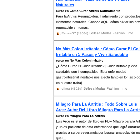
Naturales
curar en Como Curar Artritis Naturalmente
Para la Artritis Reumatoidea, Tratamiento con producto
elementos naturales. Conoce AQUÍ cómo aliviar los artri
reumatoide síntomas.
Belleza Modas Fashion
|
Info
Renato57
(4300d)
No Más Colon Irritable : Cómo Curar El Co
Irritable en 5 Pasos y Vivir Saludable
curar en No Más Colon Irritable
¿Cómo Curar El Colon Irritable? ¡Colon irritable y vida
saludable son incompatibles! Esta enfermedad
gastrointestinal inestable nos afecta tanto en lo físico 
en nuestro trabaj...
Belleza Modas Fashion
|
Info
vilma
(4302d)
Milagro Para La Artritis : Todo Sobre Luis
Arce: Autor Del Libro Milagro Para La Artrit
curar en Milagro Para La Artritis
Luis Arce es el autor del libro en PDF Milagro para la Artr
y un ex paciente de esta enfermedad que logró curarse
gracias a su perseverancia por buscar una solución me
que l...