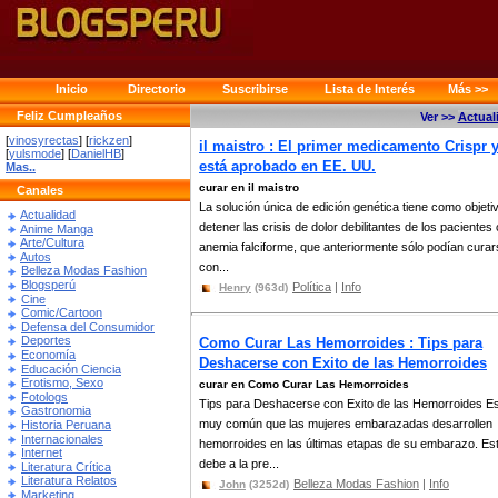
Inicio
Directorio
Suscribirse
Lista de Interés
Más >>
Feliz Cumpleaños
Ver >>
Actual
[
vinosyrectas
] [
rickzen
]
il maistro : El primer medicamento Crispr 
[
yulsmode
] [
DanielHB
]
está aprobado en EE. UU.
Mas..
curar en il maistro
Canales
La solución única de edición genética tiene como objeti
Actualidad
detener las crisis de dolor debilitantes de los pacientes
Anime Manga
Arte/Cultura
anemia falciforme, que anteriormente sólo podían cura
Autos
con...
Belleza Modas Fashion
Blogsperú
Política
|
Info
Henry
(963d)
Cine
Comic/Cartoon
Defensa del Consumidor
Deportes
Como Curar Las Hemorroides : Tips para
Economía
Deshacerse con Exito de las Hemorroides
Educación Ciencia
Erotismo, Sexo
curar en Como Curar Las Hemorroides
Fotologs
Tips para Deshacerse con Exito de las Hemorroides E
Gastronomia
muy común que las mujeres embarazadas desarrollen
Historia Peruana
Internacionales
hemorroides en las últimas etapas de su embarazo. Es
Internet
debe a la pre...
Literatura Crítica
Literatura Relatos
Belleza Modas Fashion
|
Info
John
(3252d)
Marketing