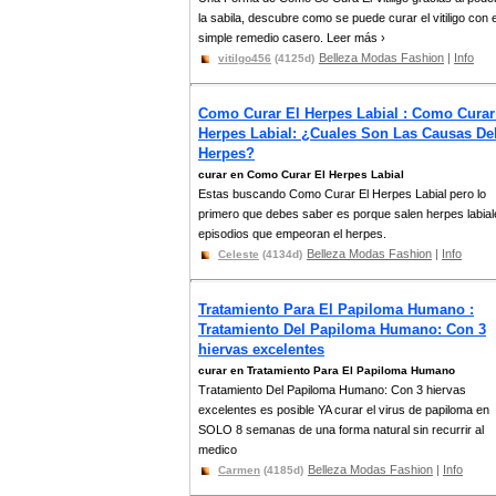
la sabila, descubre como se puede curar el vitiligo con 
simple remedio casero. Leer más ›
Belleza Modas Fashion
|
Info
vitilgo456
(4125d)
Como Curar El Herpes Labial : Como Curar
Herpes Labial: ¿Cuales Son Las Causas De
Herpes?
curar en Como Curar El Herpes Labial
Estas buscando Como Curar El Herpes Labial pero lo
primero que debes saber es porque salen herpes labial
episodios que empeoran el herpes.
Belleza Modas Fashion
|
Info
Celeste
(4134d)
Tratamiento Para El Papiloma Humano :
Tratamiento Del Papiloma Humano: Con 3
hiervas excelentes
curar en Tratamiento Para El Papiloma Humano
Tratamiento Del Papiloma Humano: Con 3 hiervas
excelentes es posible YA curar el virus de papiloma en
SOLO 8 semanas de una forma natural sin recurrir al
medico
Belleza Modas Fashion
|
Info
Carmen
(4185d)