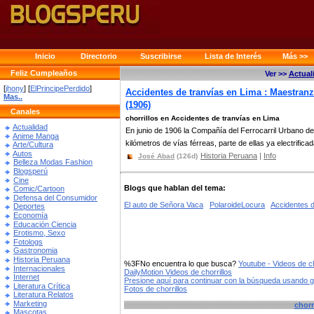
Inicio
Directorio
Suscribirse
Lista de Interés
Más >>
Feliz Cumpleaños
Ver >>
Actual
[
jhony
] [
ElPrincipePerdido
]
Accidentes de tranvías en Lima : Maestran
Mas..
(1906)
Canales
chorrillos en Accidentes de tranvías en Lima
Actualidad
En junio de 1906 la Compañía del Ferrocarril Urbano de
Anime Manga
kilómetros de vías férreas, parte de ellas ya electrificad
Arte/Cultura
Autos
Historia Peruana
|
Info
José Abad
(126d)
Belleza Modas Fashion
Blogsperú
Cine
Blogs que hablan del tema:
Comic/Cartoon
Defensa del Consumidor
El auto de Señora Vaca
PolaroideLocura
Accidentes d
Deportes
Economía
Educación Ciencia
Erotismo, Sexo
Fotologs
Gastronomia
Historia Peruana
%3FNo encuentra lo que busca?
Youtube - Videos de ch
Internacionales
DailyMotion Videos de chorrillos
Internet
Presione aquí para continuar con la búsqueda usando 
Literatura Crítica
Fotos de chorrillos
Literatura Relatos
Marketing
chorr
Mascotas