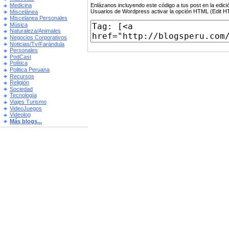
Enlázanos incluyendo este código a tus post en la edi
Medicina
Usuarios de Wordpress activar la opción HTML (Edit 
Miscelánea
Miscelanea Personales
Música
Naturaleza/Animales
Negocios Corporativos
Noticias/Tv/Farándula
Personales
PodCast
Política
Politica Peruana
Recursos
Religión
Sociedad
Tecnología
Viajes Turismo
VideoJuegos
Videolog
Más blogs...