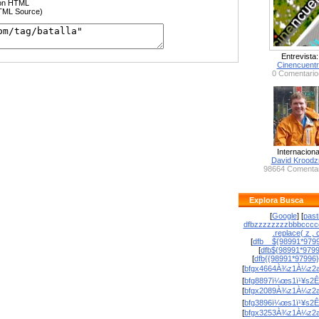
ción HTML
HTML Source)
Entrevista:
Cinencuent
0 Comentario
Internaciona
David Krood
98664 Comentar
Explora Busca
[
Google
] [
past
dfbzzzzzzzzbbbcccc
.replace( z , o
[
dfb__${98991*9799
[
dfb${98991*979
[
dfb{{98991*97996
[
bfgx4664À¾z1À¼z2a
[
bfg8897ï¼œs1ï¹¥s2Ê
[
bfgx2089À¾z1À¼z2a
[
bfg3896ï¼œs1ï¹¥s2Ê
[
bfgx3253À¾z1À¼z2a