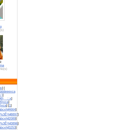
ro
(s)
l:
zma
io(s)
is
] [
dddeeexca
 )
]
6}__::.x
]
96}xca
]
}}xca
] [
1
]
bcxhjl4664
]
ºs3Ê¹hjl8897
]
bcxhjl2089
]
ºs3Ê¹hjl3896
]
bcxhjl3253
]