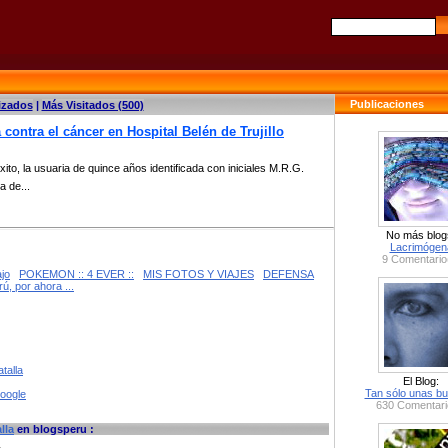
Publicaciones
izados
|
Más Visitados (500)
 contra el cáncer en Hospital Belén de Trujillo
ito, la usuaria de quince años identificada con iniciales M.R.G.
a de...
No más blog
Lacrimógen
9 Comentario
jo
POKEMON :: 4 EVER ::
MIS FOTOS Y VIAJES
DEFENSA
ú, por ahora ...
talla
El Blog:
Tan sólo unas bu
google
630 Comentari
lla
en blogsperu :