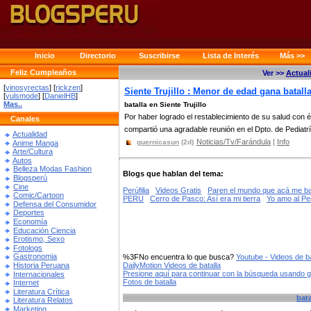
Inicio
Directorio
Suscribirse
Lista de Interés
Más >>
Feliz Cumpleaños
Ver >>
Actual
[
vinosyrectas
] [
rickzen
]
Siente Trujillo : Menor de edad gana batalla
[
yulsmode
] [
DanielHB
]
Mas..
batalla en Siente Trujillo
Por haber logrado el restablecimiento de su salud con éx
Canales
compartió una agradable reunión en el Dpto. de Pediatrí
Actualidad
Noticias/Tv/Farándula
|
Info
guernicasun
(2d)
Anime Manga
Arte/Cultura
Autos
Belleza Modas Fashion
Blogs que hablan del tema:
Blogsperú
Cine
Perúfilia
Videos Gratis
Paren el mundo que acá me ba
Comic/Cartoon
PERU
Cerro de Pasco: Así era mi tierra
Yo amo al Per
Defensa del Consumidor
Deportes
Economía
Educación Ciencia
Erotismo, Sexo
Fotologs
Gastronomia
%3FNo encuentra lo que busca?
Youtube - Videos de ba
Historia Peruana
DailyMotion Videos de batalla
Presione aquí para continuar con la búsqueda usando 
Internacionales
Fotos de batalla
Internet
Literatura Crítica
bata
Literatura Relatos
Marketing