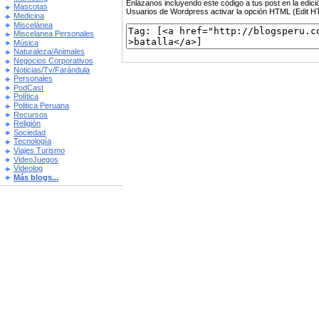
Enlázanos incluyendo este código a tus post en la edi
Mascotas
Usuarios de Wordpress activar la opción HTML (Edit 
Medicina
Miscelánea
Miscelanea Personales
Música
Naturaleza/Animales
Negocios Corporativos
Noticias/Tv/Farándula
Personales
PodCast
Política
Politica Peruana
Recursos
Religión
Sociedad
Tecnología
Viajes Turismo
VideoJuegos
Videolog
Más blogs...