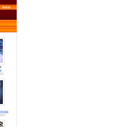
s:
a
(s)
rbujas
o(s)