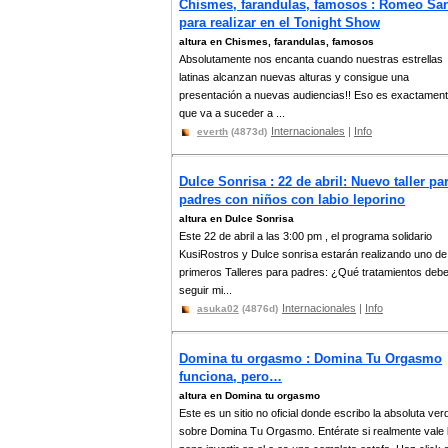
Chismes, farandulas, famosos : Romeo Sa
para realizar en el Tonight Show
altura en Chismes, farandulas, famosos
Absolutamente nos encanta cuando nuestras estrellas
latinas alcanzan nuevas alturas y consigue una
presentación a nuevas audiencias!! Eso es exactament
que va a suceder a ...
Internacionales
|
Info
everth
(4873d)
Dulce Sonrisa : 22 de abril: Nuevo taller pa
padres con niños con labio leporino
altura en Dulce Sonrisa
Este 22 de abril a las 3:00 pm , el programa solidario
KusiRostros y Dulce sonrisa estarán realizando uno de
primeros Talleres para padres: ¿Qué tratamientos deb
seguir mi...
Internacionales
|
Info
asuka02
(4876d)
Domina tu orgasmo : Domina Tu Orgasmo
funciona, pero…
altura en Domina tu orgasmo
Este es un sitio no oficial donde escribo la absoluta ver
sobre Domina Tu Orgasmo. Entérate si realmente vale 