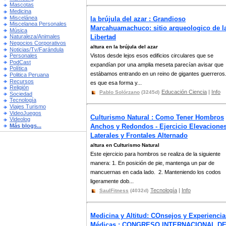
Mascotas
Medicina
Miscelánea
la brújula del azar : Grandioso
Miscelanea Personales
Marcahuamachuco: sitio arqueologico de l
Música
Libertad
Naturaleza/Animales
Negocios Corporativos
altura en la brújula del azar
Noticias/Tv/Farándula
Vistos desde lejos esos edificios circulares que se
Personales
PodCast
expandían por una amplia meseta parecían avisar que
Política
estábamos entrando en un reino de gigantes guerreros
Politica Peruana
Recursos
es que esa forma y...
Religión
Educación Ciencia
|
Info
Pablo Solórzano
(3245d)
Sociedad
Tecnología
Viajes Turismo
VideoJuegos
Culturismo Natural : Como Tener Hombros
Videolog
Más blogs...
Anchos y Redondos - Ejercicio Elevacione
Laterales y Frontales Alternado
altura en Culturismo Natural
Este ejercicio para hombros se realiza de la siguiente
manera: 1. En posición de pie, mantenga un par de
mancuernas en cada lado. 2. Manteniendo los codos
ligeramente dob...
Tecnología
|
Info
SaulFitness
(4032d)
Medicina y Altitud: COnsejos y Experiencia
Médicas : CONGRESO INTERNACIONAL D