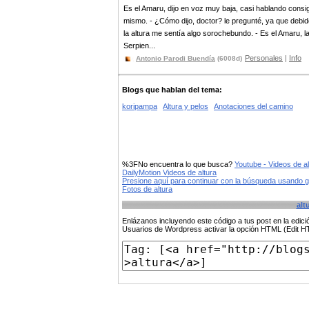
Es el Amaru, dijo en voz muy baja, casi hablando consi
mismo. - ¿Cómo dijo, doctor? le pregunté, ya que debid
la altura me sentía algo sorochebundo. - Es el Amaru, l
Serpien...
Personales
|
Info
Antonio Parodi Buendía
(6008d)
Blogs que hablan del tema:
koripampa
Altura y pelos
Anotaciones del camino
%3FNo encuentra lo que busca?
Youtube - Videos de al
DailyMotion Videos de altura
Presione aquí para continuar con la búsqueda usando 
Fotos de altura
alt
Enlázanos incluyendo este código a tus post en la edi
Usuarios de Wordpress activar la opción HTML (Edit 