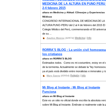
MEDICINA DE LA ALTURA EN PUNO PERU 
2-4 febrero 2015
altura en Medicina y Altitud: COnsejos y Experiencias
Médicas
CONGRESO INTERNACIONAL DE MEDICINA DE LA
ALTURA PUNO-PERU del 2 al 4 de febrero del 2015 El
Colegio Médico del Perú, conmemorando el 50 aniversa
de su ...
Medicina
|
Info
Aquiles Monroy
(4297d)
RORRA´S BLOG : La unión civil homosexua
los cristianos
altura en RORRA´S BLOG
Estimados todos. Como es mi costumbre, estoy en el o
de la tormenta. Actualmente se debate la "ley homosexu
ya el país está dividido entre moralistas e inmorales y to
Religión
|
Info
Mary Saenz
(4393d)
Mi Blog al Instante : Mi Blog al Instante
Funciona
altura en Mi Blog al Instante
Este es un sitio no oficial donde escribo la absoluta ver
sobre Mi Blog al Instante. Entérate si realmente vale la