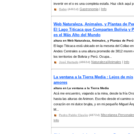
invertir en el o es una completa estafa. Haz click aquí p.
Gastronomia
|
Info
Gabo
(4461d)
Web Naturaleza, Animales, y Plantas de Per
El Lago Titicaca que Comparten Bolivia y 
es el Más Alto del Mundo
altura en Web Naturaleza, Animales, y Plantas de Perú
El lago Titicaca está ubicado en la meseta del Collao en
Andes Centrales a una altura promedio de 3812 msnm 
los territorios de Bolivia y Perú. Ocupa...
Naturaleza/Animales
|
Info
José Hurtado
(4862d)
La ventana a la Tierra Media : Lejos de mis
amores
altura en La ventana a la Tierra Media
Acá me encuentro, viajando a la mina, desde la fría Or
hasta las alturas de Animon. Escribo desde el camino c
corazón en mi dulce brujita, y en mi pequeño Miguel Áng
M...
Miscelanea Personale
Pedro Pablo Clavijo
(4872d)
Info