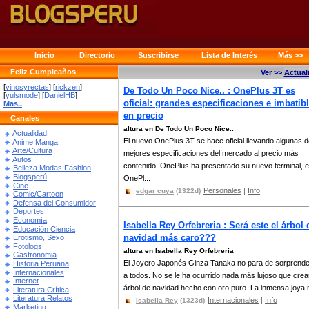
Inicio
Directorio
Suscribirse
Lista de Interés
Más >>
Feliz Cumpleaños
Ver >>
Actual
[
vinosyrectas
] [
rickzen
]
De Todo Un Poco Nice.. : OnePlus 3T es
[
yulsmode
] [
DanielHB
]
oficial: grandes especificaciones e imbatib
Mas..
en precio
Canales
altura en De Todo Un Poco Nice..
Actualidad
El nuevo OnePlus 3T se hace oficial llevando algunas d
Anime Manga
Arte/Cultura
mejores especificaciones del mercado al precio más
Autos
contenido. OnePlus ha presentado su nuevo terminal, e
Belleza Modas Fashion
Blogsperú
OnePl...
Cine
Personales
|
Info
edgar cuya
(1322d)
Comic/Cartoon
Defensa del Consumidor
Deportes
Economía
Isabella Rey Orfebreria : Será este el árbol 
Educación Ciencia
navidad más caro???
Erotismo, Sexo
Fotologs
altura en Isabella Rey Orfebreria
Gastronomia
El Joyero Japonés Ginza Tanaka no para de sorprend
Historia Peruana
Internacionales
a todos. No se le ha ocurrido nada más lujoso que crea
Internet
árbol de navidad hecho con oro puro. La inmensa joya n
Literatura Crítica
Literatura Relatos
Internacionales
|
Info
Isabella Rey
(1323d)
Marketing