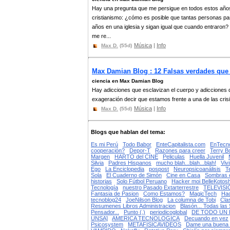
Hay una pregunta que me persigue en todos estos año
cristianismo: ¿cómo es posible que tantas personas p
años en una iglesia y sigan igual que cuando entraron?
me re...
Música
|
Info
Max D.
(55d)
Max Damian Blog : 12 Falsas verdades que l
ciencia en Max Damian Blog
Hay adicciones que esclavizan el cuerpo y adicciones 
exageración decir que estamos frente a una de las crisi.
Música
|
Info
Max D.
(55d)
Blogs que hablan del tema:
Es mi Perú
Todo Babor
EnteCapitalista.com
EnTecno
cooperación?
Depor-T
Razones para creer
Terry B
Margen
HARTO del CINE
Peliculas
Huella Juvenil
Silvia
Padres Hispanos
mucho blah...blah...blah!
Vivi
Ego
La Enciclopedia
pospost
Neuropsicoanálisis
T
Sola
El Cuaderno de Simón
Cine en Casa
Sombras e
historias
Solo Fútbol Peruano
Hacker moi BelleKotosh
Tecnología
nuestro Pasado Extarterrestre
TELEVISI
Fantasia de Pasion
Como Estamos?
MagicTech
Hac
tecnoblog24
JoeNilson Blog
La columna de Tobi
Cla
Resumenes Libros Administracion
Blasón... Todas las
Pensador...
Punto (.)
periodicoglobal
DE TODO UN
UNSA]
AMERICA TECNOLOGICA
Decuando en vez
Psicosystem
METAFISICAVIDEOS
Dame una buena 