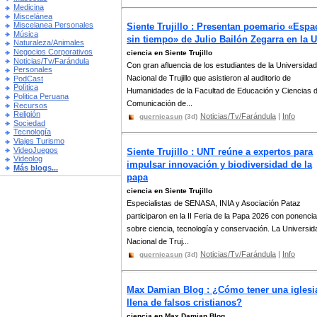
Medicina
Miscelánea
Miscelanea Personales
Siente Trujillo : Presentan poemario «Espa
Música
sin tiempo» de Julio Bailón Zegarra en la 
Naturaleza/Animales
Negocios Corporativos
ciencia en Siente Trujillo
Noticias/Tv/Farándula
Con gran afluencia de los estudiantes de la Universidad
Personales
Nacional de Trujillo que asistieron al auditorio de
PodCast
Política
Humanidades de la Facultad de Educación y Ciencias d
Politica Peruana
Comunicación de...
Recursos
Religión
Noticias/Tv/Farándula
|
Info
guernicasun
(3d)
Sociedad
Tecnología
Viajes Turismo
VideoJuegos
Siente Trujillo : UNT reúne a expertos para
Videolog
impulsar innovación y biodiversidad de la
Más blogs...
papa
ciencia en Siente Trujillo
Especialistas de SENASA, INIA y Asociación Pataz
participaron en la II Feria de la Papa 2026 con ponenci
sobre ciencia, tecnología y conservación. La Universid
Nacional de Truj...
Noticias/Tv/Farándula
|
Info
guernicasun
(3d)
Max Damian Blog : ¿Cómo tener una iglesi
llena de falsos cristianos?
ciencia en Max Damian Blog