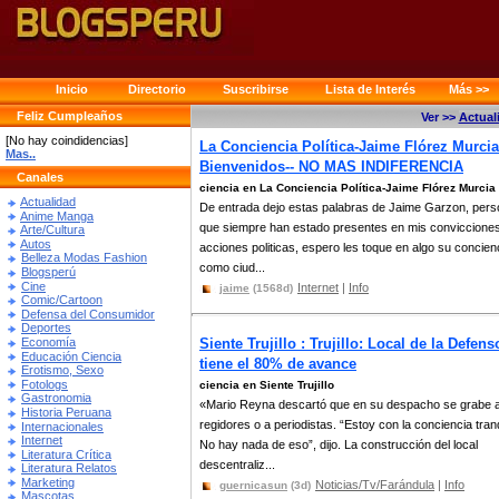
Inicio
Directorio
Suscribirse
Lista de Interés
Más >>
Feliz Cumpleaños
Ver >>
Actual
[No hay coindidencias]
La Conciencia Política-Jaime Flórez Murcia
Mas..
Bienvenidos-- NO MAS INDIFERENCIA
Canales
ciencia en La Conciencia Política-Jaime Flórez Murcia
Actualidad
De entrada dejo estas palabras de Jaime Garzon, per
Anime Manga
que siempre han estado presentes en mis conviccione
Arte/Cultura
Autos
acciones politicas, espero les toque en algo su concien
Belleza Modas Fashion
como ciud...
Blogsperú
Cine
Internet
|
Info
jaime
(1568d)
Comic/Cartoon
Defensa del Consumidor
Deportes
Economía
Siente Trujillo : Trujillo: Local de la Defens
Educación Ciencia
tiene el 80% de avance
Erotismo, Sexo
Fotologs
ciencia en Siente Trujillo
Gastronomia
«Mario Reyna descartó que en su despacho se grabe 
Historia Peruana
regidores o a periodistas. “Estoy con la conciencia tranq
Internacionales
Internet
No hay nada de eso”, dijo. La construcción del local
Literatura Crítica
descentraliz...
Literatura Relatos
Marketing
Noticias/Tv/Farándula
|
Info
guernicasun
(3d)
Mascotas