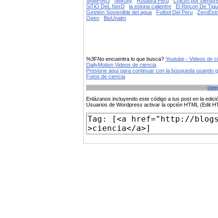
VAMPIRO
Nekofly
Rotativa Peru
Chiclín por siempr
SiTiO DeL NerD
la eskina calientre
El Rincon De Tig
Gestión Sostenible del agua
Futbol Del Peru
ZeroEstr
Open
BioUnalm
%3FNo encuentra lo que busca?
Youtube - Videos de c
DailyMotion Videos de ciencia
Presione aquí para continuar con la búsqueda usando 
Fotos de ciencia
cien
Enlázanos incluyendo este código a tus post en la edi
Usuarios de Wordpress activar la opción HTML (Edit 