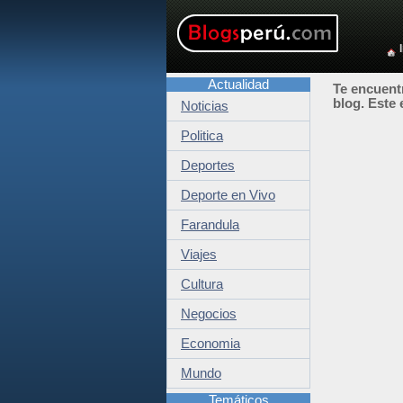
Actualidad
Te encuentr
blog. Este 
Noticias
Politica
Deportes
Deporte en Vivo
Farandula
Viajes
Cultura
Negocios
Economia
Mundo
Temáticos