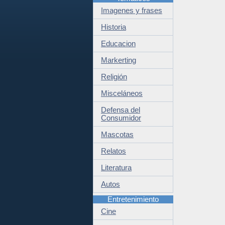
Imagenes y frases
Historia
Educacion
Markerting
Religión
Misceláneos
Defensa del
Consumidor
Mascotas
Relatos
Literatura
Autos
Entretenimiento
Cine