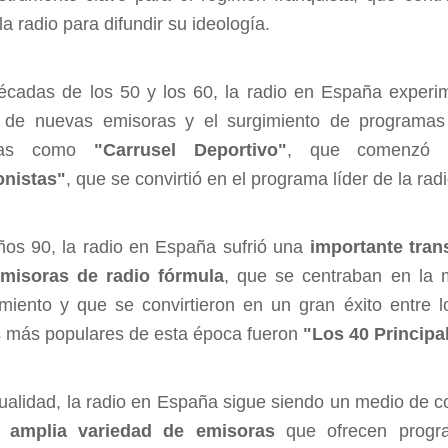
 la radio para difundir su ideología.
écadas de los 50 y los 60, la radio en España experi
n de nuevas emisoras y el surgimiento de programa
mas como
"Carrusel Deportivo"
, que comenzó 
onistas"
, que se convirtió en el programa líder de la ra
ños 90, la radio en España sufrió una
importante tran
emisoras de radio fórmula
, que se centraban en la 
imiento y que se convirtieron en un gran éxito entre 
 más populares de esta época fueron
"Los 40 Principa
tualidad, la radio en España sigue siendo un medio de 
a
amplia variedad de emisoras
que ofrecen progra