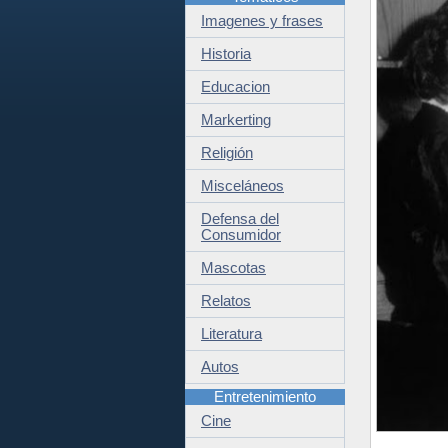
Imagenes y frases
Historia
Educacion
Markerting
Religión
Misceláneos
Defensa del
Consumidor
Mascotas
Relatos
Literatura
Autos
Entretenimiento
Cine