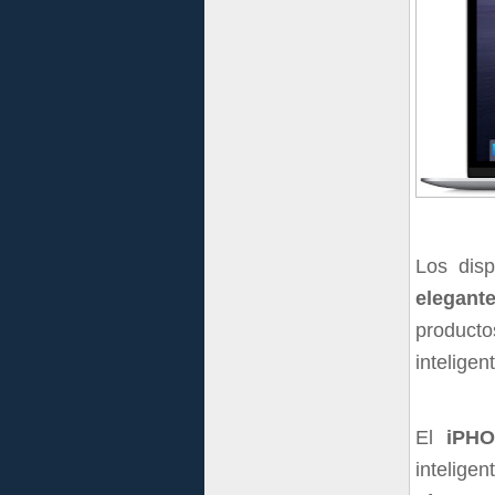
Los dis
elegante
producto
intelige
El
iPH
intelige