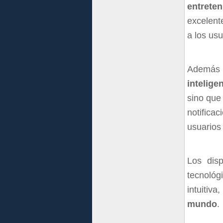
entrete
excelente
a los usu
Además 
intelige
sino que 
notifica
usuarios
Los disp
tecnológ
intuitiva
mundo
.