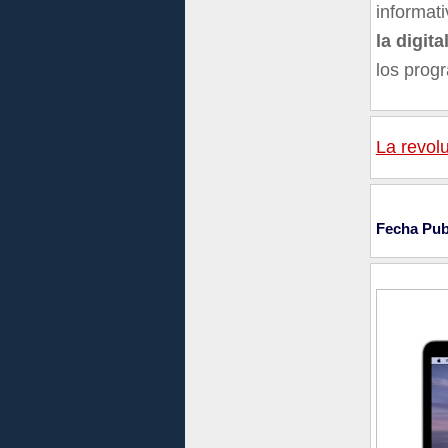
informat
la digit
los prog
La revolu
Fecha Pub