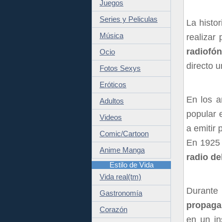
Juegos
Series y Peliculas
La histo
Música
realizar
radiofó
Ocio
directo u
Fotos Sexys
Eróticos
En los a
Adultos
popular 
Videos
a emitir
Comic/Cartoon
En 1925 
Anime Manga
radio de
Estilo de Vida
Vida real(tm)
Durante 
Gastronomía
propaga
Corazón
en un in