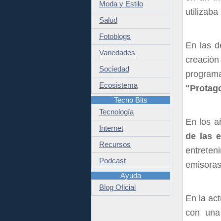
Moda y Estilo
utilizaba
Salud
Fotoblogs
En las d
Variedades
creació
Sociedad
progra
Ecosistema
"Protag
Tecno Bits
Tecnología
En los a
Internet
de las 
Recursos
entreten
Podcast
emisoras
Ayuda
Blog Oficial
En la ac
con un