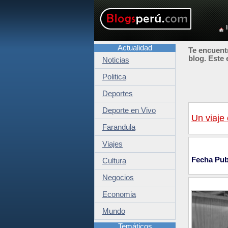
Actualidad
Te encuentr
blog. Este 
Noticias
Politica
Deportes
Deporte en Vivo
Un viaje 
Farandula
Viajes
Fecha Pub
Cultura
Negocios
Economia
Mundo
Temáticos