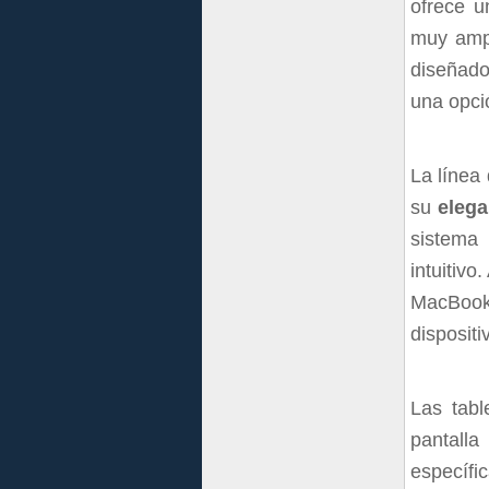
ofrece u
muy ampl
diseñad
una opció
La línea
su
elega
sistema
intuitivo
MacBook,
dispositi
Las tab
pantall
específi