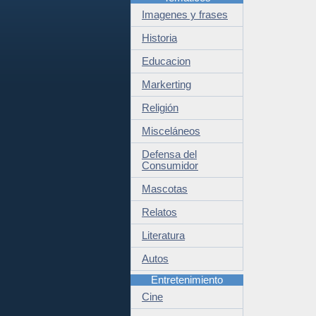
Imagenes y frases
Historia
Educacion
Markerting
Religión
Misceláneos
Defensa del
Consumidor
Mascotas
Relatos
Literatura
Autos
Entretenimiento
Cine