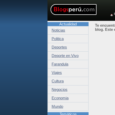
Actualidad
Te encuentr
blog. Este 
Noticias
Politica
Deportes
Deporte en Vivo
Farandula
Viajes
Cultura
Negocios
Economia
Mundo
Temáticos