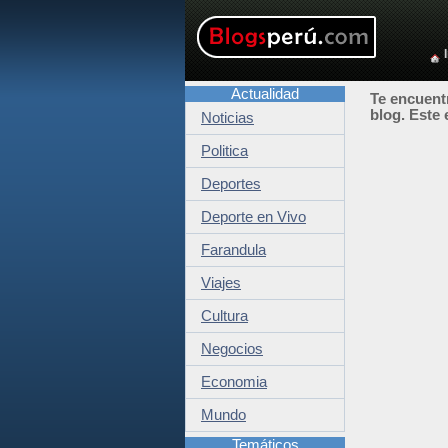
Actualidad
Te encuentr
blog. Este 
Noticias
Politica
Deportes
Deporte en Vivo
Farandula
Viajes
Cultura
Negocios
Economia
Mundo
Temáticos