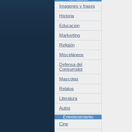
Imagenes y frases
Historia
Educacion
Markerting
Religión
Misceláneos
Defensa del
Consumidor
Mascotas
Relatos
Literatura
Autos
Entretenimiento
Cine